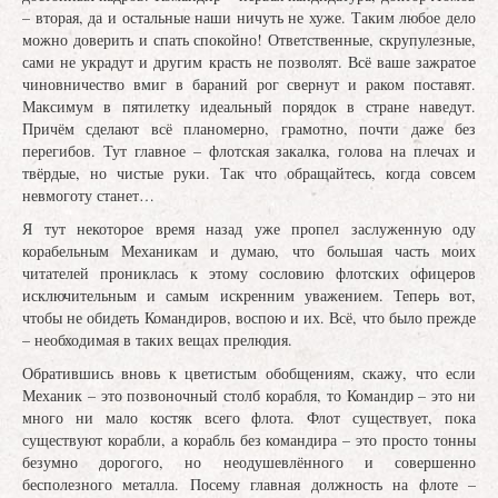
– вторая, да и остальные наши ничуть не хуже. Таким любое дело
можно доверить и спать спокойно! Ответственные, скрупулезные,
сами не украдут и другим красть не позволят. Всё ваше зажратое
чиновничество вмиг в бараний рог свернут и раком поставят.
Максимум в пятилетку идеальный порядок в стране наведут.
Причём сделают всё планомерно, грамотно, почти даже без
перегибов. Тут главное – флотская закалка, голова на плечах и
твёрдые, но чистые руки. Так что обращайтесь, когда совсем
невмоготу станет…
Я тут некоторое время назад уже пропел заслуженную оду
корабельным Механикам и думаю, что большая часть моих
читателей прониклась к этому сословию флотских офицеров
исключительным и самым искренним уважением. Теперь вот,
чтобы не обидеть Командиров, воспою и их. Всё, что было прежде
– необходимая в таких вещах прелюдия.
Обратившись вновь к цветистым обобщениям, скажу, что если
Механик – это позвоночный столб корабля, то Командир – это ни
много ни мало костяк всего флота. Флот существует, пока
существуют корабли, а корабль без командира – это просто тонны
безумно дорогого, но неодушевлённого и совершенно
бесполезного металла. Посему главная должность на флоте –