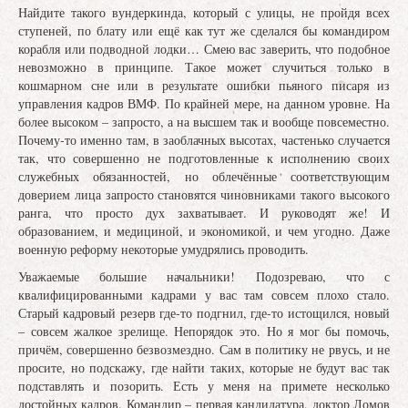
Найдите такого вундеркинда, который с улицы, не пройдя всех
ступеней, по блату или ещё как тут же сделался бы командиром
корабля или подводной лодки… Смею вас заверить, что подобное
невозможно в принципе. Такое может случиться только в
кошмарном сне или в результате ошибки пьяного писаря из
управления кадров ВМФ. По крайней мере, на данном уровне. На
более высоком – запросто, а на высшем так и вообще повсеместно.
Почему-то именно там, в заоблачных высотах, частенько случается
так, что совершенно не подготовленные к исполнению своих
служебных обязанностей, но облечённые соответствующим
доверием лица запросто становятся чиновниками такого высокого
ранга, что просто дух захватывает. И руководят же! И
образованием, и медициной, и экономикой, и чем угодно. Даже
военную реформу некоторые умудрялись проводить.
Уважаемые большие начальники! Подозреваю, что с
квалифицированными кадрами у вас там совсем плохо стало.
Старый кадровый резерв где-то подгнил, где-то истощился, новый
– совсем жалкое зрелище. Непорядок это. Но я мог бы помочь,
причём, совершенно безвозмездно. Сам в политику не рвусь, и не
просите, но подскажу, где найти таких, которые не будут вас так
подставлять и позорить. Есть у меня на примете несколько
достойных кадров. Командир – первая кандидатура, доктор Ломов