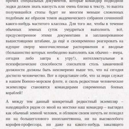
прочих специальных документов, которые командир подводной
лодки должен знать наизусть или очень близко к тексту, то высота
получившейся стопы будет не многим меньше сложенных
подобным же образом томов академического собрания сочинений
какого-нибудь маститого классика. Для того же, чтобы в течение
обычных земных суток умудриться выполнить всё,
предусмотренное этими документами и запланированное
вышестоящими штабами, да ещё и своевременно реагировать на
идущие сверху многочисленные распоряжения и вводные
(большинство которых необходимо выполнять как обычно – вчера,
сегодня либо завтра к утру!), интеллектуальные и
психофизические способности соискателя столь заманчивой
должности должны быть неизмеримо выше тех, что на сегодня
достигло человечество. Вот и представьте себе, что за люди служат
в нашем Военно-морском флоте, и сколь редкостные человеческие
экземпляры становятся командирами современных боевых
кораблей!
А между тем данный конкретный редкостный экземпляр –
находящийся рядом со мной на мостике наш командир – выглядел
как обычный земной человек, и обликом своим ничуть не походил
ни на большеголового инопланетянина, ни на высоколобого
корифея-профессора, ни даже на какого-нибудь завалящего