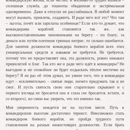
сплошная служба, до тошноты обыденная и экстремальная
одновременно. Даже в отпуске не расслабишься. В любой момент
могут вызвать, привлечь, озадачить. И ради чего всё это? Что там
– льготы, почёт или зарплаты особенные? Если кто-то думает, что
командирами кораблей становятся так же, как
высокопоставленными чиновниками на берегу – по блату, за
деньги или путём плетения грязных интриг, то сильно ошибается.
Для занятия должности командира боевого корабля всех этих
универсальных средств и навыков не требуется. Не требуется,
потому что не предоставляет она, эта должность, ровно никаких
привилегий и благ. Так кто же и ради чего идёт в командиры? Не
выгоднее и не спокойнее ли будет подыскать тёплое местечко на
берегу? Я не раз об этом думал, но умнее того, что в командиры
идут – исключительно – святые люди, ничего придумать так и не
смог. И пусть святость свою они старательно скрывают и с
первого взгляда не бросается она в глаза (не бросается, кстати, и
со второго), но смею вас уверить, что это именно так.
Моя уверенность зиждется не на пустом месте. Путь к
командирским высотам достаточно тернист. Невозможно стать
командиром боевого корабля, не пройдя трудного пути
становления на разных нижестоящих должностях. Если брать