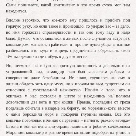
Сами понимаете, какой контингент в это время суток мог там
находиться.
Вполне вероятно, что кое-кого ему пришлось и прибить под
горячую руку, но если такое и произошло, то уверяю вас – за дело,
во имя торжества справедливости и так оно тому гаду и надо
было. Думаю, что оставшиеся в живых после случайной встречи с
командиром маньяки, грабители и прочие душегубцы в панике
разбежались кто куда и впредь предпочитали обделывать свои
тёмные делишки где-нибудь в другом месте.
Но, несмотря на такую колоритную внешность и довольно-таки
устрашающий вид, командир наш был человеком добрым и
совершенно даже безобидным. Не знаю, случилось ли ему в
жизни обидеть хоть одну муху, но к прочим живым существам он
относился с трогательной нежностью. Начнём с того, что в
экипаже у нас состояли в штате и находились на полном
довольствии два кота и три кошки. Правда, последние от греха
подальше обитали в казарме на берегу, но мореманы-коты вместе
с нами бороздили моря и покоряли глубины океана. Всё это
кошачье поголовье, начиная с первенца – наглого, рыжего «годка»
Батона и кончая пепельно-серым, наивным и робким салажонком
Мироном, командир в разное время котятами подобрал на улице и