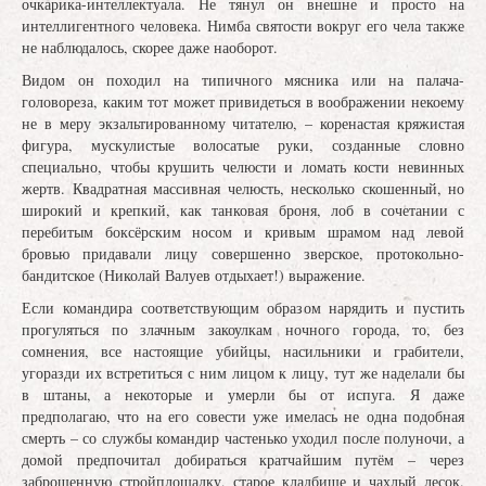
очкарика-интеллектуала. Не тянул он внешне и просто на
интеллигентного человека. Нимба святости вокруг его чела также
не наблюдалось, скорее даже наоборот.
Видом он походил на типичного мясника или на палача-
головореза, каким тот может привидеться в воображении некоему
не в меру экзальтированному читателю, – коренастая кряжистая
фигура, мускулистые волосатые руки, созданные словно
специально, чтобы крушить челюсти и ломать кости невинных
жертв. Квадратная массивная челюсть, несколько скошенный, но
широкий и крепкий, как танковая броня, лоб в сочетании с
перебитым боксёрским носом и кривым шрамом над левой
бровью придавали лицу совершенно зверское, протокольно-
бандитское (Николай Валуев отдыхает!) выражение.
Если командира соответствующим образом нарядить и пустить
прогуляться по злачным закоулкам ночного города, то, без
сомнения, все настоящие убийцы, насильники и грабители,
угоразди их встретиться с ним лицом к лицу, тут же наделали бы
в штаны, а некоторые и умерли бы от испуга. Я даже
предполагаю, что на его совести уже имелась не одна подобная
смерть – со службы командир частенько уходил после полуночи, а
домой предпочитал добираться кратчайшим путём – через
заброшенную стройплощадку, старое кладбище и чахлый лесок.