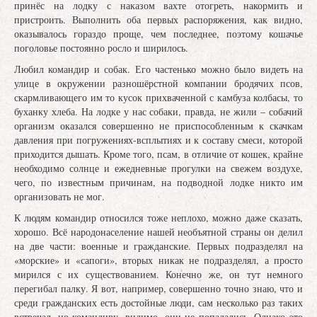
принёс на лодку с наказом вахте отогреть, накормить и
пристроить. Выполнить оба первых распоряжения, как видно,
оказывалось гораздо проще, чем последнее, поэтому кошачье
поголовье постоянно росло и ширилось.
Любил командир и собак. Его частенько можно было видеть на
улице в окружении разношёрстной компании бродячих псов,
скармливающего им то кусок прихваченной с камбуза колбасы, то
буханку хлеба. На лодке у нас собаки, правда, не жили – собачий
организм оказался совершенно не приспособленным к скачкам
давления при погружениях-всплытиях и к составу смеси, которой
приходится дышать. Кроме того, псам, в отличие от кошек, крайне
необходимо солнце и ежедневные прогулки на свежем воздухе,
чего, по известным причинам, на подводной лодке никто им
организовать не мог.
К людям командир относился тоже неплохо, можно даже сказать,
хорошо. Всё народонаселение нашей необъятной страны он делил
на две части: военные и гражданские. Первых подразделял на
«морские» и «сапоги», вторых никак не подразделял, а просто
мирился с их существованием. Конечно же, он тут немного
перегибал палку. Я вот, например, совершенно точно знаю, что и
среди гражданских есть достойные люди, сам несколько раз таких
встречал, но командиру, видимо, они не попадались. Однако это