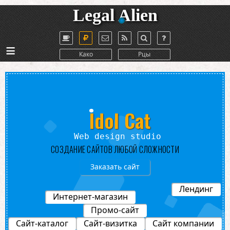
Legal Alien
≡
Како
Рцы
Idol Cat
sign studio
СОЗДАНИЕ САЙТОВ ЛЮБОЙ СЛОЖНОСТИ
Заказать сайт
Лендинг
Интернет-магазин
Промо-сайт
Сайт-каталог
Сайт-визитка
Сайт компании