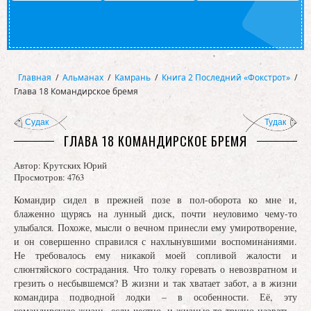
Главная
/
Альманах
/
Камрань
/
Книга 2 Последний «Фокстрот»
/
Глава 18 Командирское бремя
Судак
Тудак
ГЛАВА 18 КОМАНДИРСКОЕ БРЕМЯ
Автор:
Крутских Юрий
Просмотров: 4763
Командир сидел в прежней позе в пол-оборота ко мне и,
блаженно щурясь на лунный диск, почти неуловимо чему-то
улыбался. Похоже, мысли о вечном принесли ему умиротворение,
и он совершенно справился с нахлынувшими воспоминаниями.
Не требовалось ему никакой моей сопливой жалости и
слюнтяйского сострадания. Что толку горевать о невозвратном и
грезить о несбывшемся? В жизни и так хватает забот, а в жизни
командира подводной лодки – в особенности. Её, эту
командирскую жизнь, если честно, и жизнью-то трудно назвать –