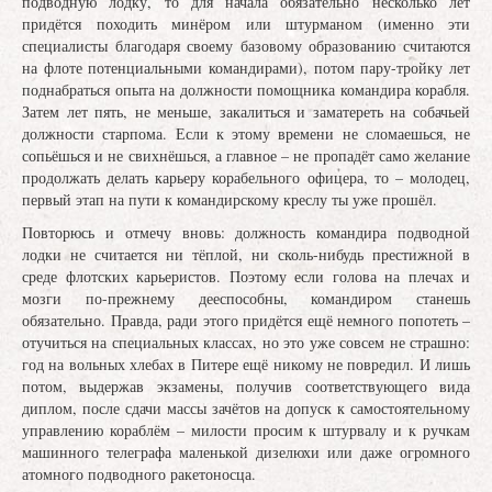
подводную лодку, то для начала обязательно несколько лет
придётся походить минёром или штурманом (именно эти
специалисты благодаря своему базовому образованию считаются
на флоте потенциальными командирами), потом пару-тройку лет
поднабраться опыта на должности помощника командира корабля.
Затем лет пять, не меньше, закалиться и заматереть на собачьей
должности старпома. Если к этому времени не сломаешься, не
сопьёшься и не свихнёшься, а главное – не пропадёт само желание
продолжать делать карьеру корабельного офицера, то – молодец,
первый этап на пути к командирскому креслу ты уже прошёл.
Повторюсь и отмечу вновь: должность командира подводной
лодки не считается ни тёплой, ни сколь-нибудь престижной в
среде флотских карьеристов. Поэтому если голова на плечах и
мозги по-прежнему дееспособны, командиром станешь
обязательно. Правда, ради этого придётся ещё немного попотеть –
отучиться на специальных классах, но это уже совсем не страшно:
год на вольных хлебах в Питере ещё никому не повредил. И лишь
потом, выдержав экзамены, получив соответствующего вида
диплом, после сдачи массы зачётов на допуск к самостоятельному
управлению кораблём – милости просим к штурвалу и к ручкам
машинного телеграфа маленькой дизелюхи или даже огромного
атомного подводного ракетоносца.