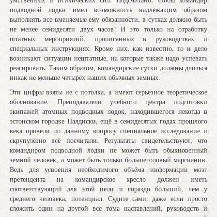
подводной лодки имел возможность надлежащим образом
выполнять все вменяемые ему обязанности, в сутках должно быть
не менее семидесяти двух часов! И это только на отработку
штатных мероприятий, прописанных в руководствах и
специальных инструкциях. Кроме них, как известно, то и дело
возникают ситуации нештатные, на которые также надо успевать
реагировать. Таким образом, командирские сутки должны длиться
никак не меньше четырёх наших обычных земных.
Эти цифры взяты не с потолка, а имеют серьёзное теоретическое
обоснование. Преподаватели учебного центра подготовки
экипажей атомных подводных лодок, находившегося некогда в
эстонском городке Палдиски, ещё в семидесятых годах прошлого
века провели по данному вопросу специальное исследование и
скрупулёзно всё посчитали. Результаты свидетельствуют, что
командиром подводной лодки не может быть обыкновенный
земной человек, а может быть только большеголовый марсианин.
Ведь для усвоения необходимого объёма информации мозг
претендента на командирское кресло должен иметь
соответствующий для этой цели и гораздо больший, чем у
среднего человека, потенциал. Судите сами: даже если просто
сложить один на другой все тома наставлений, руководств и