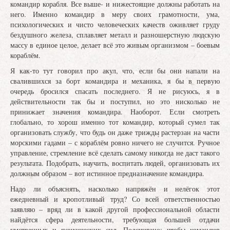
командир корабля. Все выше- и нижестоящие должны работать на
него. Именно командир в меру своих грамотности, ума,
психологических и чисто человеческих качеств оживляет груду
бездушного железа, сплавляет металл и разношерстную людскую
массу в единое целое, делает всё это живым организмом – боевым
кораблём.
Я как-то тут говорил про акул, что, если бы они напали на
свалившихся за борт командира и механика, я бы в первую
очередь бросился спасать последнего. Я не рисуюсь, я в
действительности так бы и поступил, но это нисколько не
принижает значения командира. Наоборот. Если смотреть
глобально, то хорош именно тот командир, который сумел так
организовать службу, что будь он даже трижды растерзан на части
морскими гадами – с кораблём ровно ничего не случится. Ручное
управление, стремление всё сделать самому никогда не даст такого
результата. Подобрать, научить, воспитать людей, организовать их
должным образом – вот истинное предназначение командира.
Надо ли объяснять, насколько напряжён и нелёгок этот
ежедневный и кропотливый труд? Со всей ответственностью
заявляю – вряд ли в какой другой профессиональной области
найдётся сфера деятельности, требующая большей отдачи
умственных и психических сил. Подсчитано: чтобы командир