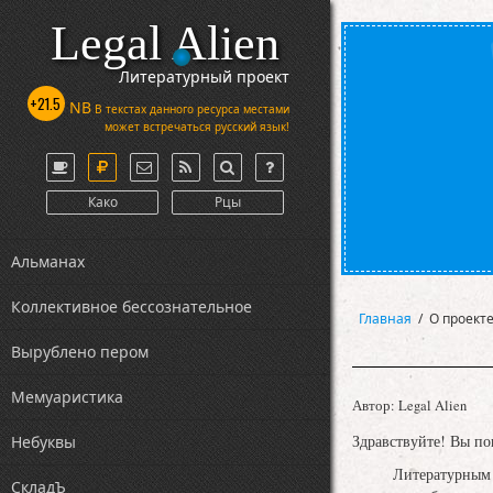
Legal Alien
Литературный проект
+21.5
NB
В текстах данного ресурса местами
может встречаться русский язык!
Како
Рцы
Альманах
Коллективное бессознательное
Главная
/
О проект
Вырублено пером
Мемуаристика
Автор:
Legal Alien
Здравствуйте! Вы по
Небуквы
Литературным этот 
СкладЪ