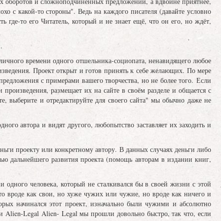
тных оборотов и сложноподчинённых предложений, а вдвойне приятнее,
лохо с какой-то стороны". Ведь на каждого писателя (давайте условно
ь где-то его Читатель, который и не знает ещё, что он его, но ждёт,
.
личного времени одного отшельника-социопата, ненавидящего любое
изведения. Проект открыт и готов принять к себе желающих. По мере
едложения с примерами вашего творчества, но не более того. Если
и произведения, размещает их на сайте в своём разделе и общается с
те, выберите и отредактируйте для своего сайта" мы обычно даже не
ного автора и видят другого, любопытство заставляет их заходить и
ьги проекту или конкретному автору. В данных случаях деньги либо
елью дальнейшего развития проекта (помощь авторам в издании книг,
и одного человека, который не сталкивался бы в своей жизни с этой
-то вроде как свои, но хуже чужих или чужие, но вроде как ничего и
торых начинался этот проект, изначально были чужими и абсолютно
 Alien-Legal Alien- Legal мы прошли довольно быстро, так что, если