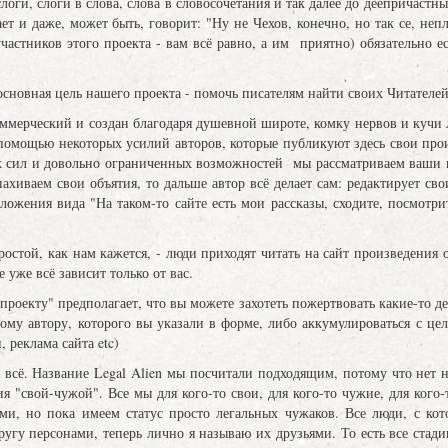
слоги, слоги в слова, слова в словосочетания и так далее до деепричас
ает и даже, может быть, говорит: "Ну не Чехов, конечно, но так се, неп
частников этого проекта - вам всё равно, а им приятно) обязательно ест
 основная цель нашего проекта - помочь писателям найти своих Читателей
ерческий и создан благодаря душевной широте, комку нервов и кучи 
 помощью некоторых усилий авторов, которые публикуют здесь свои про
 сил и довольно ограниченных возможностей мы рассматриваем ваши пр
хиваем свои объятия, то дальше автор всё делает сам: редактирует сво
ложения вида "На таком-то сайте есть мои рассказы, сходите, посмотри
ой, как нам кажется, - люди приходят читать на сайт произведения од
е уже всё зависит только от вас.
кту" предполагает, что вы можете захотеть пожертвовать какие-то ден
тому автору, которого вы указали в форме, либо аккумулироваться с ц
, реклама сайта etc)
 всё. Название Legal Alien мы посчитали подходящим, потому что нет н
я "свой-чужой". Все мы для кого-то свои, для кого-то чужие, для кого
ми, но пока имеем статус просто легальных чужаков. Все люди, с ко
угу персонами, теперь лично я называю их друзьями. То есть все стадии