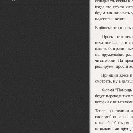
складывать буквы в 
когда это кто-то чит
будем так называть у
надеется и верит.
В общем, это и есть
Проект этот некомм
печатное слово, и с
наших безграничных
мы дружелюбно распа
читателями. На пред
реагируем, простите.
Принцип здесь прост
смотреть, ну а дальш
Форма "Помощь прое
будут переводиться 
встречи с читателями
Теперь о названии и
системой опознавани
могли бы быть свои
незнакомыми друг др