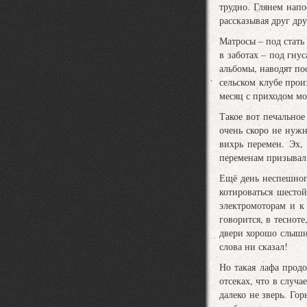
трудно. Глянем напо
рассказывая друг др
Матросы – под стать
в заботах – под гн
альбомы, наводят по
сельском клубе произ
месяц с приходом мо
Такое вот печальное
очень скоро не нуж
вихрь перемен. Эх,
переменам призыва
Ещё день неспешног
котироваться шесто
электромоторам и к
говорится, в теснот
двери хорошо слышн
слова ни сказал!
Но такая лафа прод
отсеках, что в случ
далеко не зверь. Го