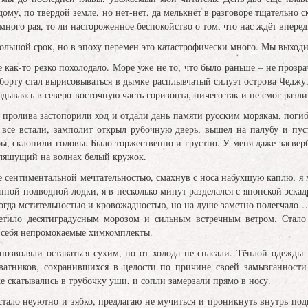
ому, по твёрдой земле, но нет-нет, да мелькнёт в разговоре тщательно с
много рая, то ли настороженное беспокойство о том, что нас ждёт вперед
большой срок, но в эпоху перемен это катастрофически много. Мы выходи
 как-то резко похолодало. Море уже не то, что было раньше – не прозра
борту стал вырисовываться в дымке расплывчатый силуэт острова Чеджу,
лядываясь в северо-восточную часть горизонта, ничего так и не смог разли
пролива застопорили ход и отдали дань памяти русским морякам, погиб
х все встали, замполит открыл рубочную дверь, вышел на палубу и пу
ы, склонили головы. Было торжественно и грустно. У меня даже засверб
пляшущий на волнах белый кружок.
 сентиментальной мечтательностью, смахнув с носа набухшую каплю, я м
ной подводной лодки, я в несколько минут разделался с японской эскадр
когда мстительностью и кровожадностью, но на душе заметно полегчало…
етило десятиградусным морозом и сильным встречным ветром. Стало 
 себя непромокаемые химкомплекты.
позволяли оставаться сухим, но от холода не спасали. Тёплой одежды 
ватников, сохранившихся в целости по причине своей замызганности
е скатывались в трубочку уши, и сопли замерзали прямо в носу.
стало неуютно и зябко, предлагаю не мучиться и проникнуть внутрь под