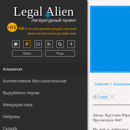
Legal Alien
Литературный проект
+21.5
NB
В текстах данного ресурса местами
может встречаться русский язык!
Како
Рцы
Альманах
Коллективное бессознательное
Главная
/
Альмана
Вырублено пером
Судак
Мемуаристика
Автор:
Крутских Юри
Небуквы
Просмотров: 6647
СкладЪ
Ну вот и добрались