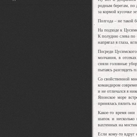
родным берегам, по д
за кормой кусочке зе
Полгода – не такой 
На подходе к Цусиме
К полудню слева по 
напрягал я глаза, вг
Посреди Цусимского 
молчания, в отсека
сняли головные убор
пытаясь разглядеть 
Со свойственной мне
командиром современ
и не отличался я ни
Японское море встр
принялась пялить на
Какое-то время они 
шапок и несколько 
вахтенных на мостик
Если кому-то вдруг 