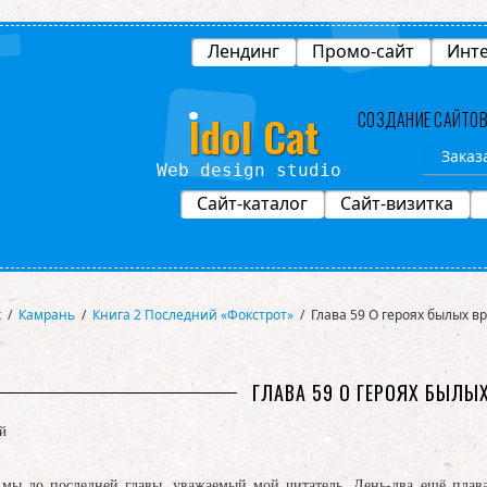
Лендинг
Промо-сайт
Инте
Idol Cat
СОЗДАНИЕ САЙТО
Заказ
Web design studio
Сайт-каталог
Сайт-визитка
х
/
Камрань
/
Книга 2 Последний «Фокстрот»
/
Глава 59 О героях былых в
ГЛАВА 59 О ГЕРОЯХ БЫЛЫ
й
 мы до последней главы, уважаемый мой читатель. День-два ещё плава