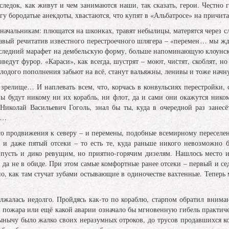
следок, как живут и чем занимаются наши, так сказать, герои. Честно г
угу бородатые анекдоты, хвастаются, что купят в «Альбатросе» на причит
 начальникам: плющатся на шконках, травят небылицы, матерятся через сл
усавый речитатив известного перестроечного шлягера – «перемен… мы 
следний марафет на дембельскую форму, больше напоминающую клоунский
ведут фурор. «Караси», как всегда, шустрят – моют, чистят, скоблят, но
лодого пополнения забьют на всё, станут вальяжны, ленивы и тоже начну
 зрелище… И наплевать всем, что, корчась в конвульсиях перестройки, 
ны будут никому ни их корабль, ни флот, да и сами они окажутся нико
 Николай Васильевич Гоголь, знал бы ты, куда в очередной раз занес
л…
о продвижения к северу – и перемены, подобные всемирному переселен
й и даже пятый отсеки – то есть те, куда раньше никого невозможно 
 пусть и дико ревущим, но приятно-горячим дизелям. Нашлось место и 
е, да не в обиде. При этом самые комфортные ранее отсеки – первый и 
о, как там стучат зубами остывающие в одиночестве вахтенные. Теперь
олжалась недолго. Пройдясь как-то по кораблю, старпом обратил внима
ае пожара или ещё какой аварии означало бы мгновенную гибель практиче
рынычу было жалко своих неразумных отроков, до трусов продавшихся к