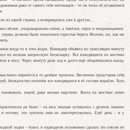
крываемая даже от самого себя интонация – то ли тоска об оставшемся
и.
ли из одной страны, а возвращались уже в другую...
чно-лёгкое, ультрамариново-синее, а тяжёлое, серое и непроницаемое.
 справа должны были показаться гористые берега Японии, но, как ни
чить.
шим когда-то в этих водах. Командир объявил по трансляции минуту
стил по волнам матросскую бескозырку. Все находящиеся на мостике
ело в носу. Через минуту дали ход и долго ещё оборачивались назад,
ысленно перенёсся в то далёкое прошлое. Явственно представив себя
ой, безжалостно потопив все находящиеся в её составе корабли. Хоть
покачивать, порой даже весьма ощутимо. Вахта на мостике опять
практически не было – на весь экипаж оставалось с десяток зимних
 и потому, что хунтоты ими не заинтересовались. Ещё день – и у
водной лодки – благо, в надводном положении сделать это совсем не