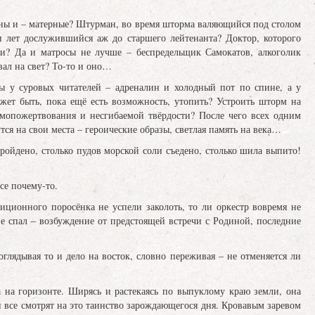
лены и – матерные? Штурман, во время шторма валяющийся под столом
и лет дослужившийся аж до старшего лейтенанта? Доктор, которого
ми? Да и матросы не лучше – беспредельщик Самокатов, алкоголик
вал на свет? То-то и оно…
обы у суровых читателей – адреналин и холодный пот по спине, а у
жет быть, пока ещё есть возможность, утопить? Устроить шторм на
амопожертвования и несгибаемой твёрдости? После чего всех одним
я на свои места – героические образы, светлая память на века…
ойдено, столько пудов морской соли съедено, столько шила выпито!
се почему-то.
иционного поросёнка не успели заколоть, то ли оркестр вовремя не
не спал – возбуждение от предстоящей встречи с Родиной, последние
оглядывая то и дело на восток, словно переживая – не отменяется ли
ка на горизонте. Ширясь и растекаясь по выпуклому краю земли, она
ой все смотрят на это таинство зарождающегося дня. Кровавым заревом