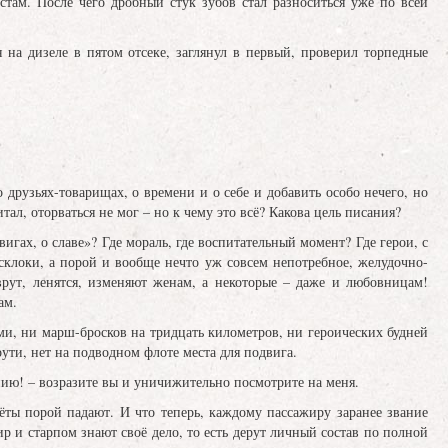
стам. После чего дробный стук зубов стал разноситься уже по всей
 на дизеле в пятом отсеке, заглянул в первый, проверил торпедные
о друзьях-товарищах, о времени и о себе и добавить особо нечего, но
тал, оторваться не мог – но к чему это всё? Какова цель писания?
игах, о славе»? Где мораль, где воспитательный момент? Где герои, с
склоки, а порой и вообще нечто уж совсем непотребное, желудочно-
врут, ленятся, изменяют женам, а некоторые – даже и любовницам!
ам.
и, ни марш-бросков на тридцать километров, ни героических будней
ути, нет на подводном флоте места для подвига.
ию! – возразите вы и уничижительно посмотрите на меня.
ёты порой падают. И что теперь, каждому пассажиру заранее звание
р и старпом знают своё дело, то есть дерут личный состав по полной