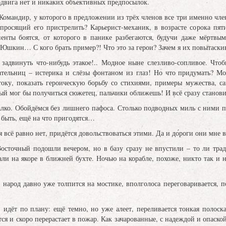
одвига нет и никаких объективных предпосылок.
 Командир, у которого в предложении из трёх членов все три именно ч
просящий его пристрелить? Карьерист-механик, в возрасте сорока пят
енты боятся, от которого в панике разбегаются, будучи даже мёртвы
Юшкин… С кого брать пример?! Что это за герои? Зачем я их повытаски
е задвинуть что-нибудь этакое!.. Модное ныне слезливо-сопливое. Чт
ательниц – истерика и слёзы фонтаном из глаз! Но что придумать? Мо
току, показать героическую борьбу со стихиями, примеры мужества, с
 мог бы получиться сюжетец, пальчики оближешь! И всё сразу становитс
лко. Обойдёмся без лишнего пафоса. Столько подводных миль с ними пр
быть, ещё на что пригодятся…
 всё равно нет, придётся довольствоваться этими. Да и до́роги они мне в
осточный подошли вечером, но в базу сразу не впустили – то ли трад
али на якоре в ближней бухте. Ночью на корабле, похоже, никто так и 
, народ давно уже толпится на мостике, вполголоса переговаривается, п
, идёт по плану: ещё темно, но уже алеет, переливается тонкая полос
тся и скоро перерастает в пожар. Как зачарованные, с надеждой и опаск