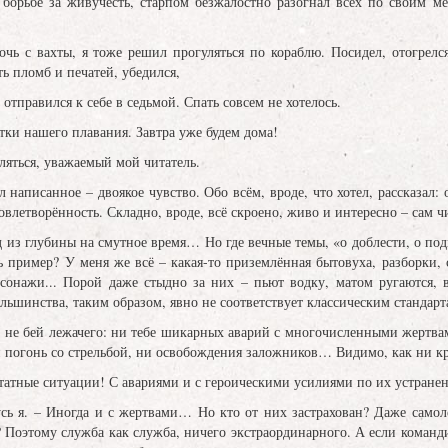
 борьбе за живучесть, старпом безжалостно разогнал всех по своим ме
чь с вахты, я тоже решил прогуляться по кораблю. Посидел, отогрелся
ть пломб и печатей, убедился,
 отправился к себе в седьмой. Спать совсем не хотелось.
ки нашего плавания. Завтра уже будем дома!
гляться, уважаемый мой читатель.
 написанное – двоякое чувство. Обо всём, вроде, что хотел, рассказал: 
овлетворённость. Складно, вроде, всё скроено, живо и интересно – сам чи
 из глубины на смутное время… Но где вечные темы, «о доблести, о подв
 пример? У меня же всё – какая-то приземлённая бытовуха, разборки, 
сонажи... Порой даже стыдно за них – пьют водку, матом ругаются, 
ьшинства, таким образом, явно не соответствует классическим стандарт
 не бей лежачего: ни тебе шикарных аварий с многочисленными жертвам
и погонь со стрельбой, ни освобождения заложников… Видимо, как ни кр
атные ситуации! С авариями и с героическими усилиями по их устранен
усь я. – Иногда и с жертвами… Но кто от них застрахован? Даже самол
? Поэтому служба как служба, ничего экстраординарного. А если команди