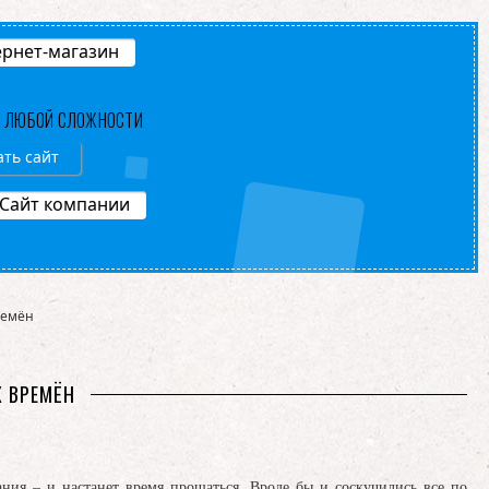
рнет-магазин
В ЛЮБОЙ СЛОЖНОСТИ
ать сайт
Сайт компании
ремён
Х ВРЕМЁН
ния – и настанет время прощаться. Вроде бы и соскучились все по