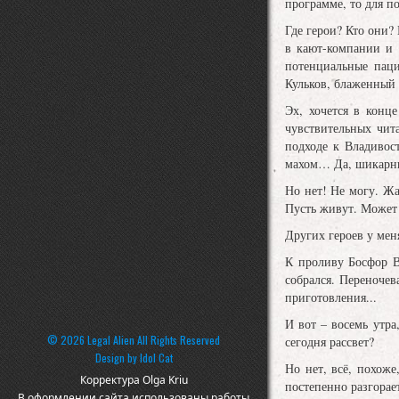
программе, то для п
Где герои? Кто они?
в кают-компании и 
потенциальные паци
Кульков, блаженный 
Эх, хочется в конц
чувствительных чит
подходе к Владивос
махом… Да, шикарный
Но нет! Не могу. Жа
Пусть живут. Может 
Других героев у меня
К проливу Босфор В
собрался. Переночев
приготовления...
И вот – восемь утра
© 2026 Legal Alien All Rights Reserved
сегодня рассвет?
Design by
Idol Cat
Но нет, всё, похоже
Корректура Olga Kriu
постепенно разгорае
В оформлении сайта использованы работы