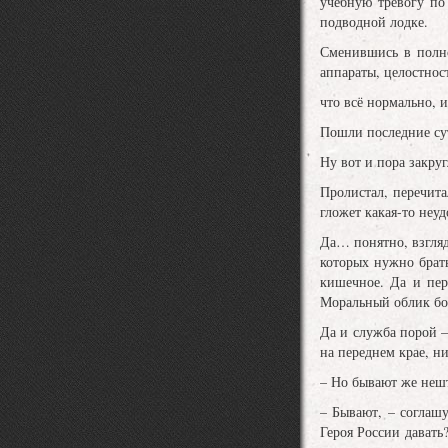
учебную тревогу по
подводной лодке.
Сменившись в полно
аппараты, целостнос
что всё нормально, и
Пошли последние сут
Ну вот и пора закру
Пролистал, перечитал
гложет какая-то неуд
Да… понятно, взгляд
которых нужно брать
кишечное. Да и пер
Моральный облик бол
Да и служба порой –
на переднем крае, н
– Но бывают же нешт
– Бывают, – соглаш
Героя России давать