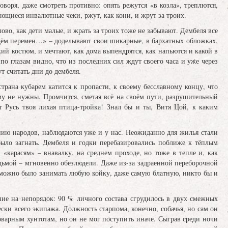
оворя, даже смотреть противно: опять режутся «в козла», треплются,
ающиеся инвалютные чеки, ржут, как кони, и жрут за троих.
ово, как дети малые, и жрать за троих тоже не забывают. Дембеля все
ждём перемен…» – доделывают свои шикарные, в бархатных обложках,
 костюм, и мечтают, как дома выпендрятся, как напьются и какой в
 по глазам видно, что из последних сил ждут своего часа и уже через
т считать дни до дембеля.
страна кубарем катится к пропасти, к своему бесславному концу, что
му не нужны. Промчится, сметая всё на своём пути, разрушительный
ёт Русь твоя лихая птица-тройка! Знал бы и ты, Витя Цой, к каким
ию народов, наблюдаются уже и у нас. Неожиданно для жилья стали
было загнать. Дембеля и годки перебазировались поближе к тёплым
«карасям» – внавалку, на среднем проходе, но тоже в тепле и, как
седьмой – мгновенно обезлюдели. Даже из-за задраенной переборочной
 можно было занимать любую койку, даже самую блатную, никто бы и
ние на непорядок: 90 % личного состава сгрудилось в двух смежных
ски всего экипажа. Должность старпома, конечно, собачья, но сам он
оварным хунтотам, но он не мог поступить иначе. Сыграв среди ночи