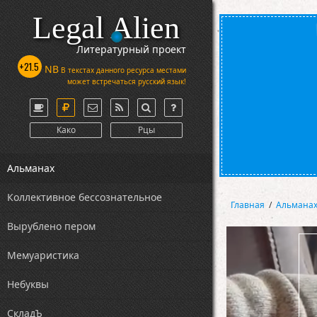
Legal Alien
Литературный проект
+21.5
NB
В текстах данного ресурса местами
может встречаться русский язык!
Како
Рцы
Альманах
Коллективное бессознательное
Главная
/
Альмана
Вырублено пером
Мемуаристика
Небуквы
СкладЪ