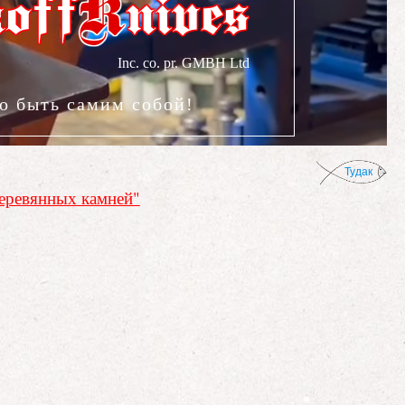
K
koff
nives
о быть самим собой!
Тудак
деревянных камней"