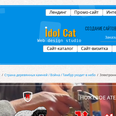
Лендинг
Промо-сайт
Инте
Idol Cat
СОЗДАНИЕ САЙТО
Заказ
Web design studio
Сайт-каталог
Сайт-визитка
х
/
Страна деревянных камней / Война / Тамбур уходит в небо
/
Электронн
НОЖЕВОЕ АТЕ