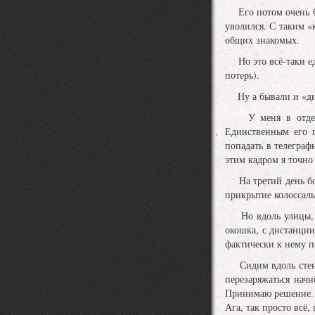
Его потом очень быс
уволился. С таким «
общих знакомых.
Но это всё-таки еди
потерь).
Ну а бывали и «ди
У меня в отделени
Единственным его 
попадать в телеграф
этим кадром я точно
На третий день бое
прикрытие колоссаль
Но вдоль улицы, ко
окошка, с дистанции 
фактически к нему п
Сидим вдоль стеночк
перезаряжаться нач
Принимаю решение. 
Ага, так просто всё