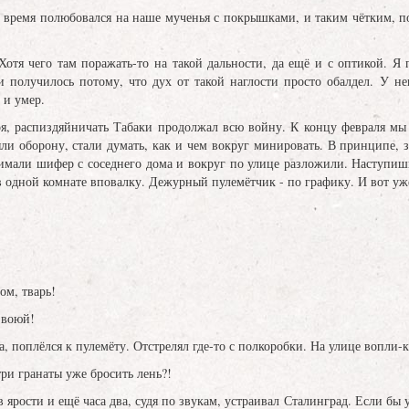
ремя полюбовался на наше мученья с покрышками, и таким чётким, поч
Хотя чего там поражать-то на такой дальности, да ещё и с оптикой. Я
и получилось потому, что дух от такой наглости просто обалдел. У не
 и умер.
 распиздяйничать Табаки продолжал всю войну. К концу февраля мы у
яли оборону, стали думать, как и чем вокруг минировать. В принципе, 
мали шифер с соседнего дома и вокруг по улице разложили. Наступишь
в одной комнате вповалку. Дежурный пулемётчик - по графику. И вот у
дом, тварь!
 воюй!
, поплёлся к пулемёту. Отстрелял где-то с полкоробки. На улице вопли-к
 три гранаты уже бросить лень?!
ости и ещё часа два, судя по звукам, устраивал Сталинград. Если бы у н