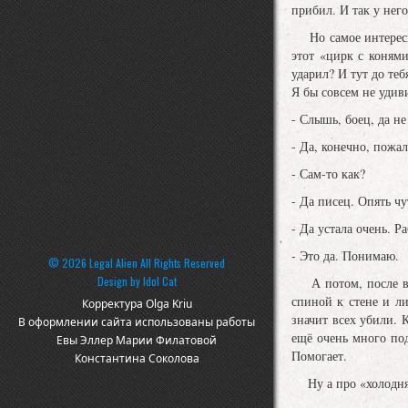
прибил. И так у него
Но самое интересное
этот «цирк с коням
ударил? И тут до 
Я бы совсем не удиви
- Слышь, боец, да не
- Да, конечно, пожал
- Сам-то как?
- Да писец. Опять чу
- Да устала очень. Р
- Это да. Понимаю.
© 2026 Legal Alien All Rights Reserved
Design by
Idol Cat
А потом, после воз
спиной к стене и ли
Корректура Olga Kriu
значит всех убили. 
В оформлении сайта использованы работы
ещё очень много под
Евы Эллер Марии Филатовой
Помогает.
Константина Соколова
Ну а про «холодняк»