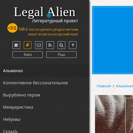
Legal Alien
Литературный проект
+21.5
NB
В текстах данного ресурса местами
может встречаться русский язык!
Како
Рцы
Альманах
Коллективное бессознательное
Главная
/
Альмана
Вырублено пером
Мемуаристика
Небуквы
СкладЪ