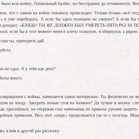
 было всю войну. Гениальный балбес, но бесстрашен до отчаянности. Вот и
, что с самим на войне поначалу происходит. Только-только «всё отгр
и» в уме перебирать. А если бы здесь позицию не сменил? А если бы т
тебя доходит: «БЛЯДЬ! ТЫ ЖЕ ДОЛЖЕН БЫЛ УМЕРЕТЬ ПЯТЬ РАЗ ЗА ПО
лся, если бы в этот момент меня в плечо толкнули, я обернулся, а рядом 
 сцы ты, прикурить дай.
уйста.
ть не сдох. А у тебя как дела?
аботы много.
вращения с войны, начинается самое интересное. Ты физически не мо
цом ко входу. Закурить ночью стоя на балконе? Да лучше в космос сле
Как проснёшься, не открывая глаз начинаешь по кровати руками шарить
обных приколов. Весь этот «цирк» продолжается где-то с полгода. Мед
 я вам в другой раз расскажу.