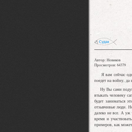
Судак
Автор:
Новиков
Просмотров: 64379
Я вам сейчас одну 
поедет на войну, да
Ну Вы сами подумай
втыкать человеку са
будет заниматься э
отзывчивые люди. Но
далеко не все. А уж
время и участвоват
примеров, как может