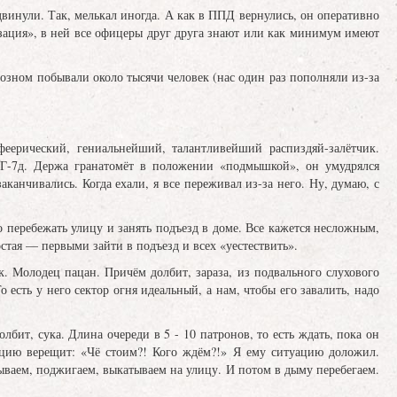
двинули. Так, мелькал иногда. А как в ППД вернулись, он оперативно
изация», в ней все офицеры друг друга знают или как минимум имеют
озном побывали около тысячи человек (нас один раз пополняли из-за
рический, гениальнейший, талантливейший распиздяй-залётчик.
ПГ-7д. Держа гранатомёт в положении «подмышкой», он умудрялся
аканчивались. Когда ехали, я все переживал из-за него. Ну, думаю, с
еребежать улицу и занять подъезд в доме. Все кажется несложным,
остая — первыми зайти в подъезд и всех «уестествить».
 Молодец пацан. Причём долбит, зараза, из подвального слухового
о есть у него сектор огня идеальный, а нам, чтобы его завалить, надо
ит, сука. Длина очереди в 5 - 10 патронов, то есть ждать, пока он
рацию верещит: «Чё стоим?! Кого ждём?!» Я ему ситуацию доложил.
аем, поджигаем, выкатываем на улицу. И потом в дыму перебегаем.