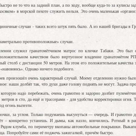
тро не то что на задний план, а по ходу, вообще куда-то за кулисы за
косяком» в морской пехоте служить нельзя. Это очень маленькая «орган
ничные случаи - таких всего штук пять было. А из нашей бригады в Гр
аметрально противоположные» случаи.
и служил гранатомётчиком матрос по кличке Табаки. Это был фее
положительном качеством было виртуозное владение гранатомётом Р
ный столб с дистанции 50 метров. На этом его положительные качества з
 «навоююсь». Однако ничего подобного.
в произошёл очень характерный случай. Моему отделению нужно было п
ное: наши долбят так, что духи даже голову поднять не могут. Задача пр
торую надо перебежать, очень грамотно и задорно долбит пулемётчик.
метров в сто, да ещё и трассерами - для удобства корректировки огня. Т
од огонь вылезти.
и, за углом. Только подумаешь высунуться — очередь. И грамотно долб
нёт – конкретно устанешь. И дымы, как назло, кончились. Ротный в 
Рядом клумба, по периметру вкопаны автомобильные покрышки. Выкапыв
, ща. Попробуйте сами её поджечь зажигалкой, причём быстро.