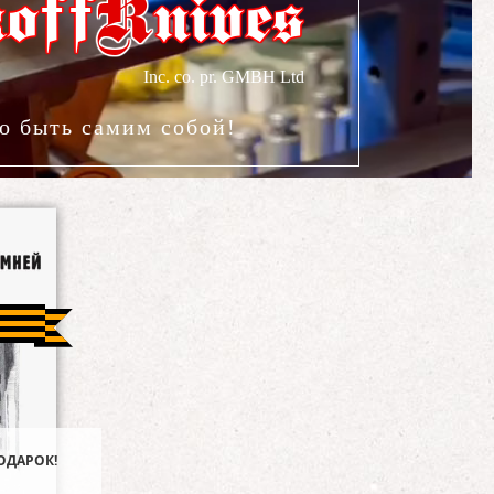
K
koff
nives
о быть самим собой!
ОДАРОК!