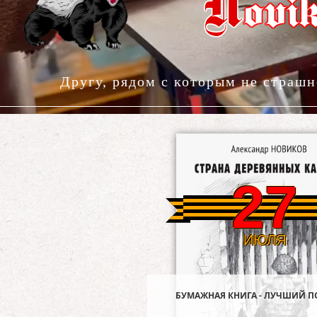
N
ovi
Другу, рядом с которым не страшн
27
БУМАЖНАЯ КНИГА - ЛУЧШИЙ П