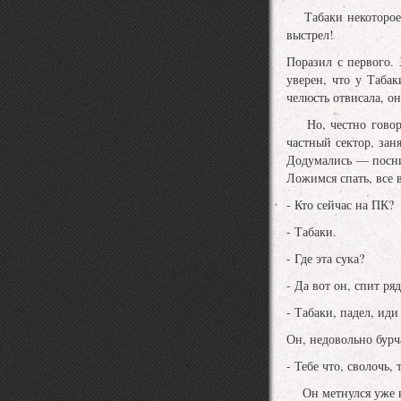
Табаки некоторое в
выстрел!
Поразил с первого. 
уверен, что у Табак
челюсть отвисала, он
Но, честно говоря,
частный сектор, зан
Додумались — посни
Ложимся спать, все 
- Кто сейчас на ПК?
- Табаки.
- Где эта сука?
- Да вот он, спит ря
- Табаки, падел, иди
Он, недовольно бурча
- Тебе что, сволочь,
Он метнулся уже в яр