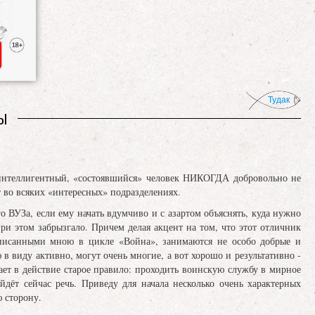
Тудак
НЫ
интеллигентный, «состоявшийся» человек НИКОГДА добровольно не
т во всяких «интересных» подразделениях.
ВУЗа, если ему начать вдумчиво и с азартом объяснять, куда нужно
при этом забрызгало. Причем делая акцент на том, что этот отличник
 описанными мною в цикле «Война», занимаются не особо добрые и
 в виду активно, могут очень многие, а вот хорошо и результативно -
пает в действие старое правило: проходить воинскую службу в мирное
йдёт сейчас речь. Приведу для начала несколько очень характерных
ю сторону.