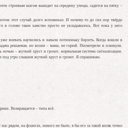
ти строевым шагом выходит на середину улицы, садится на пятку –
 потом этот случай долго вспоминал. И почему-то до сих пор твёрдо
го в голове такое хамство просто не укладывалось. Вот пока у него
же воевать научились и начали потихоньку борзеть. Когда вошли в
задача решаемая, но возни – мама, не горюй. Посмотрели и плюнули.
 ночью – жуткий хруст и грохот, нормальная система сигнализации.
же под утро слышим жуткий хруст и грохот. Я спрашиваю.
рики. Возвращается – типа всё.
ас рядом, на флангах, никого не было, я бы его за такой косяк точно