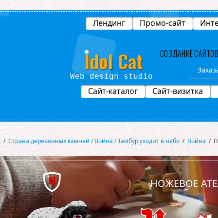
Лендинг
Промо-сайт
Инте
Idol Cat
СОЗДАНИЕ САЙТО
Заказ
esign studio
Сайт-каталог
Сайт-визитка
х
/
Страна деревянных камней / Война / Тамбур уходит в небо
/
Война
/
П
НОЖЕВОЕ АТЕ