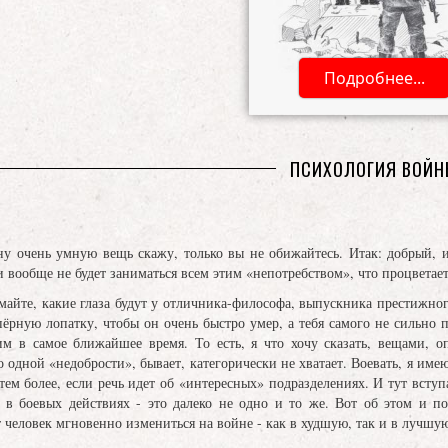
Подробнее...
ПСИХОЛОГИЯ ВОЙ
очень умную вещь скажу, только вы не обижайтесь. Итак: добрый, 
 и вообще не будет заниматься всем этим «непотребством», что процветае
те, какие глаза будут у отличника-философа, выпускника престижного 
пёрную лопатку, чтобы он очень быстро умер, а тебя самого не сильно 
тим в самое ближайшее время. То есть, я что хочу сказать, вещами,
 одной «недобрости», бывает, категорически не хватает. Воевать, я имею
 тем более, если речь идет об «интересных» подразделениях. И тут всту
ь в боевых действиях - это далеко не одно и то же. Вот об этом и по
 человек мгновенно измениться на войне - как в худшую, так и в лучшу