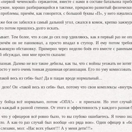
первой чеченской» сержантом, вместе с нами в составе батальона приб
ужие, хорошо разбирающийся в тактике, прекрасно развитый физически
о проблемы, причём, как говорится, с большой буквы «П», у него началис
 боя он забился в самый дальний угол, сжался в комок, крепко зажмурил
его потом пришлось долго искать.
ет. Тем более, что я сам до сих пор удивляюсь, как я первый раз не оп
ричём он не паниковал, а просто впадал в ступор. И ему потом требов
ужающую обстановку. Примерно через неделю боёв его вместе с раненым
й обсуждал, они мне просто сказали:
разная. Далеко не все такие дебилы, как ты, что с войны уезжать не хотя
осто у него очень тонкая душевная организация. Его по уму комиссовать 
такой весь из себя» был! Да и пацан вроде нормальный...
 и дело! Он «такой весь из себя» был, потому что свои комплексы «внут
ойца всё нормально, потом «ОПА!» - и приехали. Но этот случай б
а каждый в разной степени. От этого и эффективность у каждого разная 
то у офицеров всё ровно было, то вы глубоко ошибаетесь. Я точно зна
ло. А как-то раз случай был вообще «из ряда вон». Один офицер в «б
 слезами, мол: «Нас всех убьют!!! А у меня дети!!!»