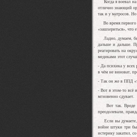
Когда я воевал на «
отлично знающий ор
так и у матросов. Н
Во время первого же
«зашхериться», что 
Ладно, думаем, быва
дальше и дальше. П
реагировать на окр
медиками этот случа
- Да психика у всех 
в чём не виноват, пр
- Так он же в ППД «
- Вот в этом-то всё
мгновенно сдувает.
Вот так. Вроде у б
преодолевали, правд
Если вы думаете, ч
войне штуки три бы
истерику закатил, со