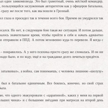
ыл один замкомвзвода. Это был грамотный, очень жёсткий командир,
, пользующийся заслуженным авторитетом как у офицеров батальона,
ь сразу же после того, как мы вошли в Грозный.
 глаза и просидел так в течение всего боя. Причем он умудрился так
исался. Но нет, в следующем бою такая же ситуация. И потом дальше,
алось значительное время, чтобы прийти в себя и начать адекватно
и отправили в ППД. А потом мгновенно куда-то перевели. Я когда с
т – понравилось. А у него психика просто сразу же сломалась. И он ни
надо было, и по ходу, ещё и на гражданке долго лечиться придётся.
рь заталкивал», а война, сам понимаешь, с человека лишнюю «шелуху»
ыл в батальоне единичным. Все боялись, конечно, но свой страх
была.
ю, что одного эвакуировали с «царапиной», каких у меня на первой
ольших чинах» и с большими звёздами при матросах на второй день