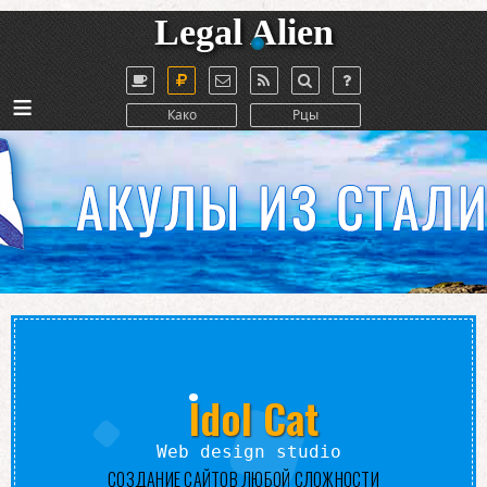
Legal Alien
≡
Како
Рцы
Idol Cat
eb design studio
СОЗДАНИЕ САЙТОВ ЛЮБОЙ СЛОЖНОСТИ