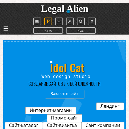
Legal Alien
≡
Како
Рцы
Idol Cat
Web design studio
СОЗДАНИЕ САЙТОВ ЛЮБОЙ СЛОЖНОСТИ
Заказать сайт
Лендинг
Интернет-магазин
Промо-сайт
Сайт-каталог
Сайт-визитка
Сайт компании