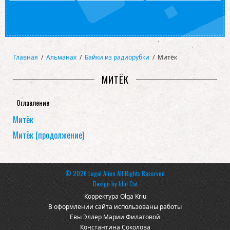
Главная
/
Альманах
/
Байки из радиорубки
/
Митёк
МИТЁК
Оглавление
Митёк
Митёк (продолжение)
© 2026 Legal Alien All Rights Reserved
Design by
Idol Cat
Корректура Olga Kriu
В оформлении сайта использованы работы
Евы Эллер Марии Филатовой
Константина Соколова