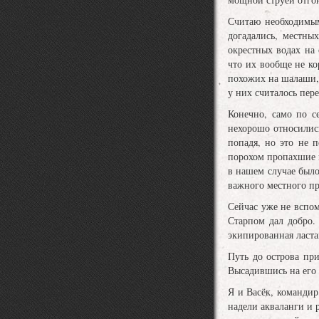
Считаю необходимым
догадались, местны
окрестных водах на
что их вообще не к
похожих на шалаши,
у них считалось пер
Конечно, само по се
нехорошо относилис
попадя, но это не 
порохом пропахшие в
в нашем случае было
важного местного пр
Сейчас уже не вспо
Старпом дал добро.
экипированная ласта
Путь до острова пр
Высадившись на его 
Я и Васёк, командир
надели акваланги и 