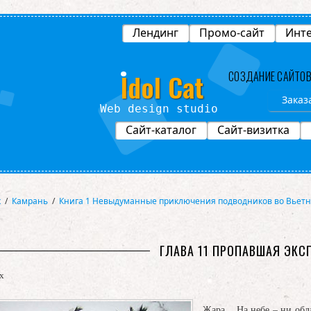
Лендинг
Промо-сайт
Инте
Idol Cat
СОЗДАНИЕ САЙТО
Заказ
Web design studio
Сайт-каталог
Сайт-визитка
х
/
Камрань
/
Книга 1 Невыдуманные приключения подводников во Вьет
ГЛАВА 11 ПРОПАВШАЯ ЭК
х
Жара... На небе – ни обл