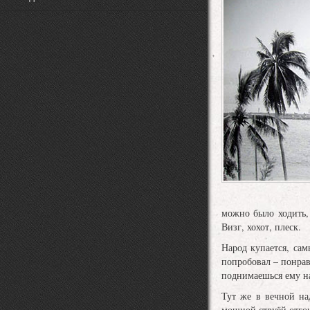
можно было ходить,
Визг, хохот, плеск.
Народ купается, са
попробовал – понрав
поднимаешься ему н
Тут же в вечной на
мощной струёй отго