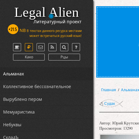
Legal Alien
Литературный проект
+21.5
NB
В текстах данного ресурса местами
может встречаться русский язык!
Како
Рцы
Альманах
Коллективное бессознательное
Главная
/
Альмана
Вырублено пером
Судак
Мемуаристика
Автор:
Юрий Крутски
Небуквы
Просмотров: 13290
СкладЪ