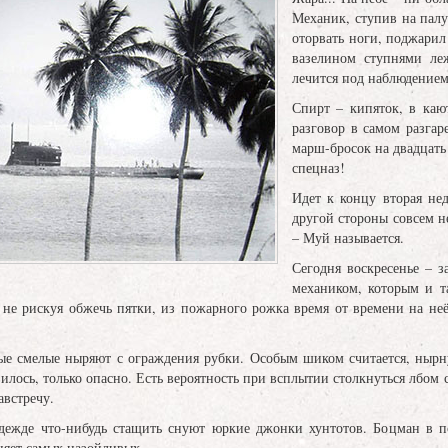
Механик, ступив на пал
оторвать ноги, поджарил
вазелином ступнями ле
лечится под наблюдением
Спирт – кипяток, в каю
разговор в самом разгар
марш-бросок на двадцать 
спецназ!
Идет к концу вторая не
другой стороны совсем н
– Муй называется.
Сегодня воскресенье – з
механиком, которым и т
 не рискуя обжечь пятки, из пожарного рожка время от времени на неё
мые смелые ныряют с ограждения рубки. Особым шиком считается, нырн
илось, только опасно. Есть вероятность при всплытии столкнуться лбом
австречу.
дежде что-нибудь стащить снуют юркие джонки хунтотов. Боцман в п
няет самых назойливых.