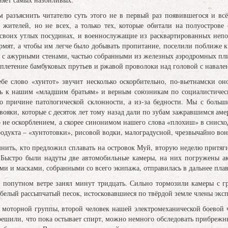
 разъяснить читателю суть этого не в первый раз появившегося и вс
х жителей, но не всех, а только тех, которые обитали на полуостро
 своих утлых посудинах, и военнослужащие из расквартированных непо
ормят, а чтобы им легче было добывать пропитание, поселили поближе
 с ажурными стенами, частью собранными из железных аэродромных пл
еплетение бамбуковых прутьев и ржавой проволоки над головой с навал
бе слово «хунтот» звучит несколько оскорбительно, по-вьетнамски оно
ь к нашим «младшим братьям» и верным союзникам по социалистическо
по причине патологической склонности, а из-за бедности. Мы с боль
ояки, которые с десяток лет тому назад дали по зубам зажравшимся аме
 не оскорблением, а скорее синонимом нашего слова «плохиш» в снисхо
одукта – «хунтотовки», рисовой водки, малоградусной, чрезвычайно в
мнить, кто предложил сплавать на островок Муй, вторую неделю притяг
 Быстро были надуты две автомобильные камеры, на них погружены акв
ми и масками, собранными со всего экипажа, отправилась в дальнее пла
и попутном ветре занял минут тридцать. Сильно тормозили камеры с гр
белый рассыпчатый песок, истосковавшиеся по твёрдой земле члены эксп
 моторной группы, второй человек нашей электромеханической боевой ч
решили, что пока остывает спирт, можно немного обследовать прибрежн