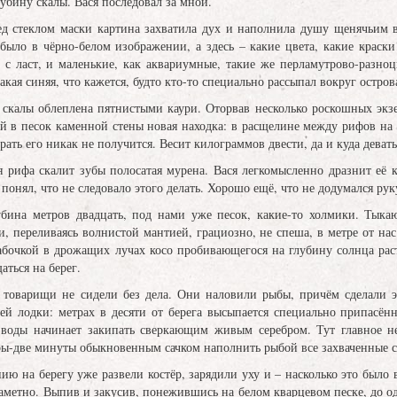
лубину скалы. Вася последовал за мной.
д стеклом маски картина захватила дух и наполнила душу щенячьим во
 было в чёрно-белом изображении, а здесь – какие цвета, какие краски
 с ласт, и маленькие, как аквариумные, такие же перламутрово-разноц
акая синяя, что кажется, будто кто-то специально рассыпал вокруг остро
ь скалы облеплена пятнистыми каури. Оторвав несколько роскошных экз
ей в песок каменной стены новая находка: в расщелине между рифов на
рать его никак не получится. Весит килограммов двести, да и куда деват
 рифа скалит зубы полосатая мурена. Вася легкомысленно дразнит её к
понял, что не следовало этого делать. Хорошо ещё, что не додумался рук
бина метров двадцать, под нами уже песок, какие-то холмики. Тыка
 и, переливаясь волнистой мантией, грациозно, не спеша, в метре от на
абочкой в дрожащих лучах косо пробивающегося на глубину солнца раст
аться на берег.
товарищи не сидели без дела. Они наловили рыбы, причём сделали э
й лодки: метрах в десяти от берега высыпается специально припасён
 воды начинает закипать сверкающим живым серебром. Тут главное не
ы-две минуты обыкновенным сачком наполнить рыбой все захваченные с
ю на берегу уже развели костёр, зарядили уху и – насколько это было 
аметно. Выпив и закусив, понежившись на белом кварцевом песке, до од