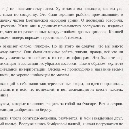
ё ещё не знакомого ему слова. Хунтотами мы называли, как вы уже
ве с нами по соседству. Это были здешние рыбаки, промышлявшие в
далёку частей Вьетнамской народной армии. О последних говорили,
 к русским. Жили они в длинных приземистых сооружениях, издалека
ит, частью из развешанных между столбами драных циновок. Крышей
енными поверх ворохами тростниковой соломы.
 означает «плохо, плохой». Но из этого не следует, что мы как-то
му лагерю. Они были отличные ребята, тянули, правда, всё что ни
шим уважением относились к их старым офицерам. Это были те ещё
риканцам и заставили их убраться восвояси. Таким образом, «хунтот»
дительной интерпретации. Отсюда же происходило и название весьма
онючей, но хорошо шибающей по мозгам.
ивающий к себе наши заинтересованные взоры, но идея понравилась.
аланги и всё, что потяжелей, и вот экспедиция из шести человек,
вание.
узом, которые пришлось тащить за собой на буксире. Вот и остров.
едиции разбрелись по берегу.
асти (после богатыря-механика, разумеется) и мой закадычный друг,
ый шельф. Вооружившись бамбуковой палкой, я начал погружаться по