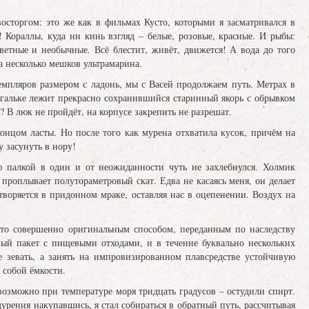
сторгом: это же как в фильмах Кусто, которыми я засматривался в
! Кораллы, куда ни кинь взгляд – белые, розовые, красные. И рыбы:
ветные и необычные. Всё блестит, живёт, движется! А вода до того
ва несколько мешков ультрамарина.
емпляров размером с ладонь, мы с Васей продолжаем путь. Метрах в
 гальке лежит прекрасно сохранившийся старинный якорь с обрывком
ь? В люк не пройдёт, на корпусе закрепить не разрешат.
онцом ласты. Но после того как мурена отхватила кусок, причём на
у засунуть в нору!
ю палкой в один и от неожиданности чуть не захлебнулся. Холмик
с проплывает полутораметровый скат. Едва не касаясь меня, он делает
воряется в придонном мраке, оставляя нас в оцепенении. Воздух на
то совершенно оригинальным способом, переданным по наследству
ный пакет с пищевыми отходами, и в течение буквально нескольких
 зевать, а занять на импровизированном плавсредстве устойчивую
 собой ёмкости.
возможно при температуре моря тридцать градусов – остудили спирт.
урения накупавшись, я стал собираться в обратный путь, рассчитывая