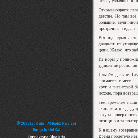
откосу уходящей в г
Открывающаяся пере
детстве. Но там всё
большие, величиной
прозрачная и вдали т
Вся подводная част
двадцати от уходящ
цепи. Жалко, что заб
Из норы у подножия
удивление ровно, он 
Плывём дальше. Глу
снимается с места –
круг и гигантской б
исходе, пора возвращ
Тем временем наши 
экипажем предыдуще
секунд поверхность
позицию и за полтор
© 2026 Legal Alien All Rights Reserved
Design by
Idol Cat
К нашему возвращени
Время пролетело нез
Корректура Olga Kriu