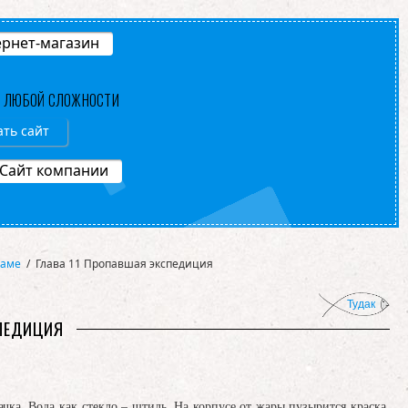
рнет-магазин
В ЛЮБОЙ СЛОЖНОСТИ
ать сайт
Сайт компании
наме
/
Глава 11 Пропавшая экспедиция
Тудак
СПЕДИЦИЯ
ачка. Вода как стекло – штиль. На корпусе от жары пузырится краска.