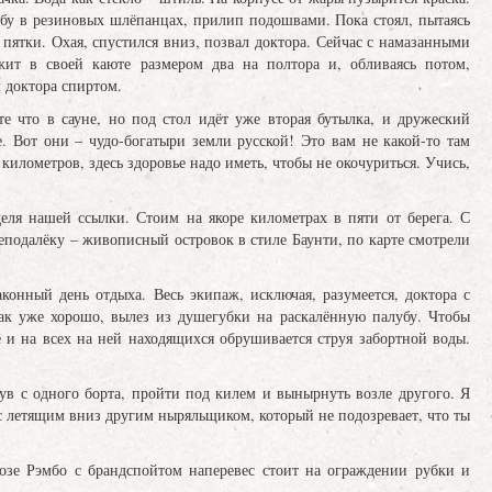
убу в резиновых шлёпанцах, прилип подошвами. Пока стоял, пытаясь
 пятки. Охая, спустился вниз, позвал доктора. Сейчас с намазанными
жит в своей каюте размером два на полтора и, обливаясь потом,
 доктора спиртом.
те что в сауне, но под стол идёт уже вторая бутылка, и дружеский
е. Вот они – чудо-богатыри земли русской! Это вам не какой-то там
километров, здесь здоровье надо иметь, чтобы не окочуриться. Учись,
деля нашей ссылки. Стоим на якоре километрах в пяти от берега. С
еподалёку – живописный островок в стиле Баунти, по карте смотрели
аконный день отдыха. Весь экипаж, исключая, разумеется, доктора с
ак уже хорошо, вылез из душегубки на раскалённую палубу. Чтобы
 и на всех на ней находящихся обрушивается струя забортной воды.
ув с одного борта, пройти под килем и вынырнуть возле другого. Я
 с летящим вниз другим ныряльщиком, который не подозревает, что ты
озе Рэмбо с брандспойтом наперевес стоит на ограждении рубки и