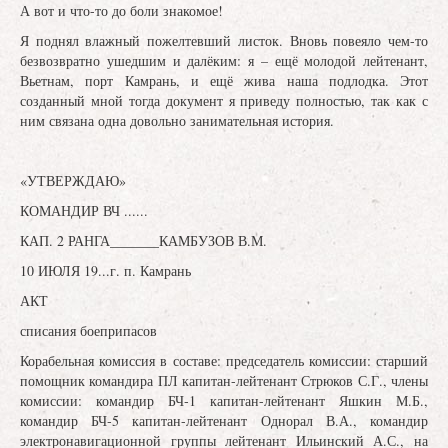
А вот и что-то до боли знакомое!
Я поднял влажный пожелтевший листок. Вновь повеяло чем-то
безвозвратно ушедшим и далёким: я – ещё молодой лейтенант,
Вьетнам, порт Камрань, и ещё жива наша подлодка. Этот
созданный мной тогда документ я приведу полностью, так как с
ним связана одна довольно занимательная история.
«УТВЕРЖДАЮ»
КОМАНДИР ВЧ ......
КАП. 2 РАНГА_______КАМБУЗОВ В.М.
10 ИЮЛЯ 19...г. п. Камрань
АКТ
списания боеприпасов
Корабельная комиссия в составе: председатель комиссии: старший
помощник командира ПЛ капитан-лейтенант Стрюков С.Г., члены
комиссии: командир БЧ‐1 капитан-лейтенант Яшкин М.Б.,
командир БЧ‐5 капитан-лейтенант Однорал В.А., командир
электронавигационной группы лейтенант Ильинский А.С., на