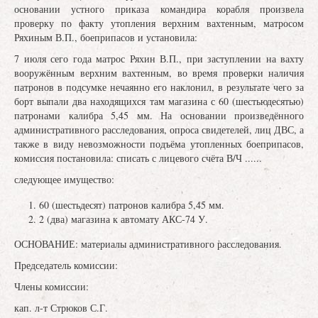
основании устного приказа командира корабля произвела
проверку по факту утопления верхним вахтенным, матросом
Ряхиным В.П., боеприпасов и установила:
7 июля сего года матрос Ряхин В.П., при заступлении на вахту
вооружённым верхним вахтенным, во время проверки наличия
патронов в подсумке нечаянно его наклонил, в результате чего за
борт выпали два находящихся там магазина с 60 (шестьюдесятью)
патронами калибра 5,45 мм. На основании произведённого
административного расследования, опроса свидетелей, лиц ДВС, а
также в виду невозможности подъёма утопленных боеприпасов,
комиссия постановила: списать с лицевого счёта В/Ч ......
следующее имущество:
60 (шестьдесят) патронов калибра 5,45 мм.
2 (два) магазина к автомату АКС‐74 У.
ОСНОВАНИЕ: материалы административного расследования.
Председатель комиссии:
Члены комиссии:
кап. л-т Стрюков С.Г.