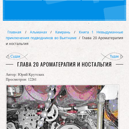
Главная
/
Альманах
/
Камрань
/
Книга 1 Невыдуманные
приключения подводников во Вьетнаме
/
Глава 20 Ароматерапия
и ностальгия
Судак
Тудак
ГЛАВА 20 АРОМАТЕРАПИЯ И НОСТАЛЬГИЯ
Автор:
Юрий Крутских
Просмотров: 12261