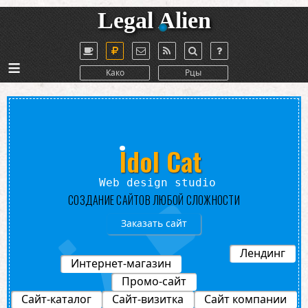
Legal Alien
≡
Како
Рцы
Idol Cat
Web design studio
СОЗДАНИЕ САЙТОВ ЛЮБОЙ СЛОЖНОСТИ
Заказать сайт
Лендинг
Интернет-магазин
Промо-сайт
Сайт-каталог
Сайт-визитка
Сайт компании