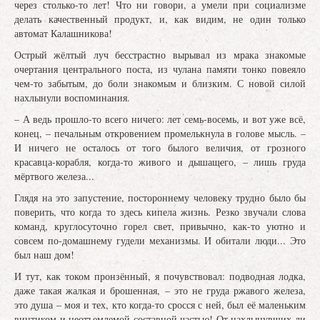
через столько-то лет! Что ни говори, а умели при социализме
делать качественный продукт, и, как видим, не один только
автомат Калашникова!
Острый жёлтый луч бесстрастно вырывал из мрака знакомые
очертания центрального поста, из чулана памяти тонко повеяло
чем-то забытым, до боли знакомым и близким. С новой силой
нахлынули воспоминания.
– А ведь прошло-то всего ничего: лет семь-восемь, и вот уже всё,
конец, – печальным откровением промелькнула в голове мысль. –
И ничего не осталось от того былого величия, от грозного
красавца-корабля, когда-то живого и дышащего, – лишь груда
мёртвого железа...
Глядя на это запустение, постороннему человеку трудно было бы
поверить, что когда то здесь кипела жизнь. Резко звучали слова
команд, круглосуточно горел свет, привычно, как-то уютно и
совсем по-домашнему гудели механизмы. И обитали люди... Это
был наш дом!
И тут, как током пронзённый, я почувствовал: подводная лодка,
даже такая жалкая и брошенная, – это не груда ржавого железа,
это душа – моя и тех, кто когда-то сросся с ней, был её маленьким
винтиком и неотъемлемой составной частью! От нахлынувших ли