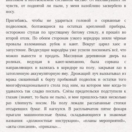
чувств, от поднятой ли пыли, у меня назойливо засвербело в
носу.
Пригибаясь, чтобы не удариться головой о сорванные с
подволоков, болтающиеся на остатках креплений приборы,
осторожно ступая по хрустящему битому стеклу, я прошёл во
второй отсек. По обеим сторонам узкого коридора зияли чёрные
провалы взломанных рубок и кают. Вокруг царил хаос и
запустение. Вездесущие мародёры уже успели поснимать всё, что
можно вынести и продать. Массивная деревянная дверь на
роликах, ведущая в кают-компанию, была сорвана с
направляющих и валялась в коридоре на полу, закрывая лаз в
затопленную аккумуляторную яму. Дрожащий луч выхватывал из
мрака скошенный к борту пробковый подволок и остатки того
многофункционального стола под ним, на котором мне когда-то
удавалось так сладко поспать. Слёзы предательски подступили к
глазам (значит, то была не пыль), и мне пришлось-таки несколько
раз хлюпнуть носом. На полу лежали рассыпанные стопки
отсыревших бумаг. Я нагнулся. В расплывчатом пятне фонаря
прыгали машинописные буквы, складывающиеся в знакомые
названия: «должностные инструкции», «планы мероприятий»,
«акты списания», «приказы»...