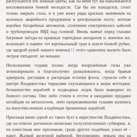
распускаются эти нежные цветы, как на меня тут же наваливаются
воспоминания боевой молодости. Где бы ни находился, стоит
только закрыть глаза, и я уже вижу ряды красных маховиков на
колонках аварийного продувания в центральном посту, жёлтые
коробки батарейных автоматов, сплетения электрических кабелей
и трубопроводов ВВД над головой. Вновь маячат перед глазами
багровые звёзды на крышках торпедных аппаратов и, конечно же,
возникает в памяти тот вертикальный трап в шахте боевой рубки,
где щедрой рукой нашего химона
[1]
этого одеколона вылито было
литров пятьдесят, не меньше.
Несколькими годами позже, когда вооружённые силы уже
агонизировали и благополучно разваливались, когда бравые
адмиралы, растащив и распродав остатки флота, строили себе в
центре Владивостока террасами спускающиеся к морю коттеджи,
большинство кораблей и подводных лодок было выведено из
боевого состава. Они либо стояли в отстое в ожидании продажи
китайцам на металлолом, либо проржавевшими тушами валялись
на многочисленных кладбищах брошенных кораблей.
Проезжая мимо одной из таких бухт в окрестностях Владивостока,
где на отмели догнивало несколько полузатопленных субмарин, я,
по известным мне признакам, среди других подобных узнал её –
нашу. Жалкой железной рыбиной, беспомощно, лежала она на