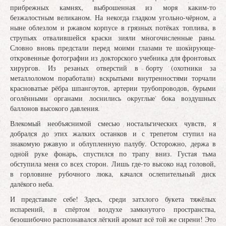
прибрежных камнях, выброшенная из моря каким-то
безжалостным великаном. На некогда гладком угольно-чёрном, а
ныне облезлом и ржавом корпусе в грязных потёках топлива, в
струпьях отвалившейся краски зияли многочисленные раны.
Словно вновь предстали перед моими глазами те шокирующе-
откровенные фотографии из докторского учебника для фронтовых
хирургов. Из резаных отверстий в борту (охотники за
металлоломом поработали) вскрытыми внутренностями торчали
красноватые рёбра шпангоутов, артерии трубопроводов, бурыми
оголёнными органами лоснились округлые бока воздушных
баллонов высокого давления.
Влекомый необъяснимой смесью ностальгических чувств, я
добрался до этих жалких останков и с трепетом ступил на
знакомую ржавую и облупленную палубу. Осторожно, держа в
одной руке фонарь, спустился по трапу вниз. Густая тьма
обступила меня со всех сторон. Лишь где-то высоко над головой,
в горловине рубочного люка, качался ослепительный диск
далёкого неба.
И представьте себе! Здесь, среди затхлого букета тяжёлых
испарений, в спёртом воздухе замкнутого пространства,
безошибочно распознавался лёгкий аромат всё той же сирени! Это