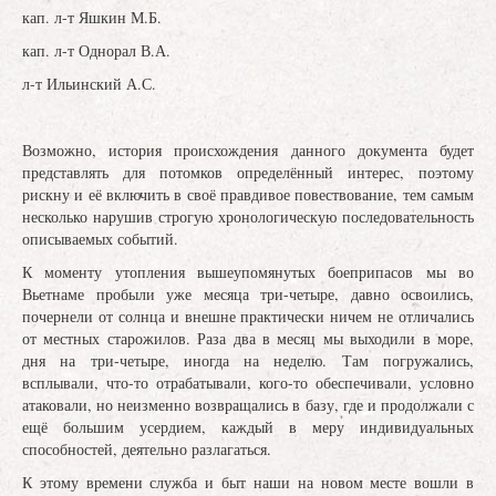
кап. л-т Яшкин М.Б.
кап. л-т Однорал В.А.
л-т Ильинский А.С.
Возможно, история происхождения данного документа будет
представлять для потомков определённый интерес, поэтому
рискну и её включить в своё правдивое повествование, тем самым
несколько нарушив строгую хронологическую последовательность
описываемых событий.
К моменту утопления вышеупомянутых боеприпасов мы во
Вьетнаме пробыли уже месяца три-четыре, давно освоились,
почернели от солнца и внешне практически ничем не отличались
от местных старожилов. Раза два в месяц мы выходили в море,
дня на три-четыре, иногда на неделю. Там погружались,
всплывали, что-то отрабатывали, кого-то обеспечивали, условно
атаковали, но неизменно возвращались в базу, где и продолжали с
ещё большим усердием, каждый в меру индивидуальных
способностей, деятельно разлагаться.
К этому времени служба и быт наши на новом месте вошли в