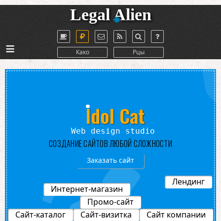
Legal Alien
≡
Како
Рцы
Idol Cat
Web design studio
СОЗДАНИЕ САЙТОВ ЛЮБОЙ СЛОЖНОСТИ
Заказать сайт
Лендинг
Интернет-магазин
Промо-сайт
Сайт-каталог
Сайт-визитка
Сайт компании