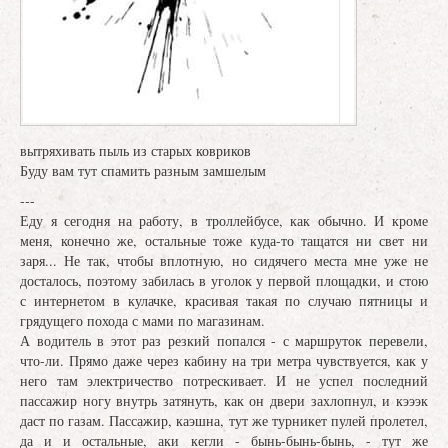
вытряхивать пыль из старых ковриков
Буду вам тут спамить разным замшелым
---
Еду я сегодня на работу, в троллейбусе, как обычно. И кроме
меня, конечно же, остальные тоже куда-то тащатся ни свет ни
заря... Не так, чтобы вплотную, но сидячего места мне уже не
досталось, поэтому забилась в уголок у первой площадки, и стою
с интернетом в кулачке, красивая такая по случаю пятницы и
грядущего похода с мами по магазинам.
А водитель в этот раз резкий попался - с маршруток перевели,
что-ли. Прямо даже через кабину на три метра чувствуется, как у
него там электричество потрескивает. И не успел последний
пассажир ногу внутрь затянуть, как он двери захлопнул, и кэээк
даст по газам. Пассажир, каэшна, тут же турникет пулей пролетел,
да и и остальные, аки кегли - бынь-бынь-бынь, - тут же