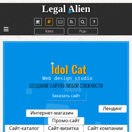
Legal Alien
≡
Како
Рцы
Idol Cat
Web design studio
СОЗДАНИЕ САЙТОВ ЛЮБОЙ СЛОЖНОСТИ
Заказать сайт
Лендинг
Интернет-магазин
Промо-сайт
Сайт-каталог
Сайт-визитка
Сайт компании