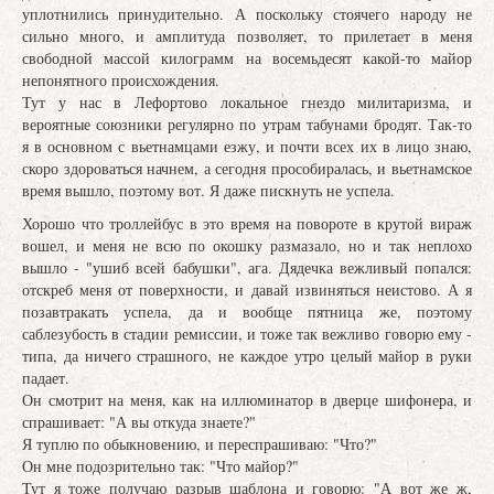
уплотнились принудительно. А поскольку стоячего народу не
сильно много, и амплитуда позволяет, то прилетает в меня
свободной массой килограмм на восемьдесят какой-то майор
непонятного происхождения.
Тут у нас в Лефортово локальное гнездо милитаризма, и
вероятные союзники регулярно по утрам табунами бродят. Так-то
я в основном с вьетнамцами езжу, и почти всех их в лицо знаю,
скоро здороваться начнем, а сегодня прособиралась, и вьетнамское
время вышло, поэтому вот. Я даже пискнуть не успела.
Хорошо что троллейбус в это время на повороте в крутой вираж
вошел, и меня не всю по окошку размазало, но и так неплохо
вышло - "ушиб всей бабушки", ага. Дядечка вежливый попался:
отскреб меня от поверхности, и давай извиняться неистово. А я
позавтракать успела, да и вообще пятница же, поэтому
саблезубость в стадии ремиссии, и тоже так вежливо говорю ему -
типа, да ничего страшного, не каждое утро целый майор в руки
падает.
Он смотрит на меня, как на иллюминатор в дверце шифонера, и
спрашивает: "А вы откуда знаете?"
Я туплю по обыкновению, и переспрашиваю: "Что?"
Он мне подозрительно так: "Что майор?"
Тут я тоже получаю разрыв шаблона и говорю: "А вот же ж,