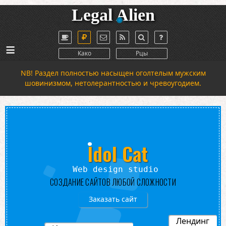
Legal Alien
≡
Како
Рцы
NB! Раздел полностью насыщен оголтелым мужским
шовинизмом, нетолерантностью и чревоугодием.
Idol Cat
Web design studio
СОЗДАНИЕ САЙТОВ ЛЮБОЙ СЛОЖНОСТИ
Заказать сайт
Лендинг