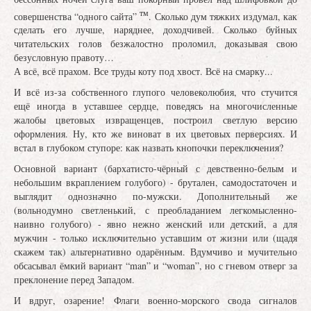
тм
совершенства “одного сайта”
. Сколько дум тяжких издумал, как
сделать его лучше, наряднее, доходчивей. Сколько буйных
читательских голов безжалостно проломил, доказывая свою
безусловную правоту…
А всё, всё прахом. Все труды коту под хвост. Всё на смарку...
И всё из-за собственного глупого человеколюбия, что стучится
ещё иногда в уставшее сердце, поведясь на многочисленные
жалобы цветовых извращенцев, построил светлую версию
оформления. Ну, кто же виноват в их цветовых перверсиях. И
встал в глубоком ступоре: как назвать кнопочки переключения?
Основной вариант (бархатисто-чёрный с девственно-белым и
небольшим вкраплением голубого) - брутален, самодостаточен и
выглядит однозначно по-мужски. Дополнительный же
(вольнодумно светленький, с преобладанием легкомысленно-
наивно голубого) - явно нежно женский или детский, а для
мужчин - только исключительно уставшим от жизни или (щадя
скажем так) альтернативно одарённым. Вдумчиво и мучительно
обсасывал ёмкий вариант “man” и “woman”, но с гневом отверг за
преклонение перед Западом.
И вдруг, озарение! Флаги военно-морского свода сигналов