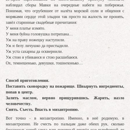
наблюдал сборы Мавки на очередные набеги на побережья.
Понимая, что огрубевшее от налёта морской соли и общения с
моряками сердце этой злыдни так просто на жалость не пронять,
завёл старинные свадебные причитания:
У меня платье измято.
У меня буйна головушка потрепана…
Уж на праву ножецку наступили.
Уж и белу личушко да пристыдили.
Уж уста сахарны да осквернили.
Уж стою я убиваюся и стою расшибаюся.
Ох, темнешенько, девушки, тошнехонько…
Способ приготовления.
Поставить сковородку на пожарище. Швырнуть ингредиенты,
попав в центр.
Залить маслом, нервно прищурившись. Жарить, назло
человечеству.
Снять. Съесть. Впасть в мизантропию.
Вот точно - в мизантропию. Именно, в неё родимую, в
мизантропию. Не счесть по пальцам даже обеих рук, сколько
бессонных ночей слуга ваш покорный провёл над шлифовкой до