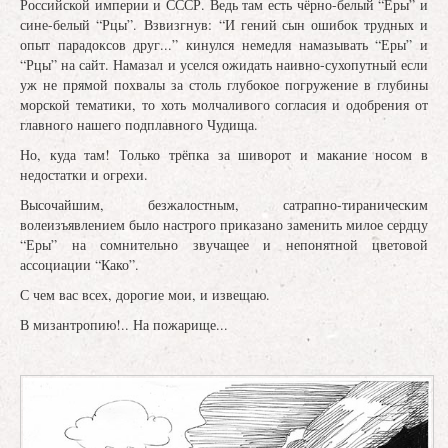
Российской империи и СССР. Ведь там есть чёрно-белый “Еры” и
сине-белый “Рцы”. Взвизгнув: “И гений сын ошибок трудных и
опыт парадоксов друг...” кинулся немедля намазывать “Еры” и
“Рцы” на сайт. Намазал и уселся ожидать наивно-сухопутный если
уж не прямой похвалы за столь глубокое погружение в глубины
морской тематики, то хоть молчаливого согласия и одобрения от
главного нашего подплавного Чудища.
Но, куда там! Только трёпка за шиворот и макание носом в
недостатки и огрехи.
Высочайшим, безжалостным, сатрапно-тираническим
волеизъявлением было настрого приказано заменить милое сердцу
“Еры” на сомнительно звучащее и непонятной цветовой
ассоциации “Како”.
С чем вас всех, дорогие мои, и извещаю.
В мизантропию!.. На пожарище...