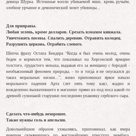
девица Шурка. Истошные вопли убиваемой мши, кровь ручьём,
злобное урчание и демонический хохот убивицы...
Для приправы.
Любая зелень, кроме долларов. Срезать взмахом кинжала.
Уничтожить посевы. Спалить деревню. Отравить колодец.
Разрушить церковь. Ограбить слепого.
Шепча фразу Остапа Бендера “Когда я был очень молод, очень
беден и кормился тем, что показывал на Херсонской ярмарке
толстого, грудастого монаха, выдавая его за женщину с бородой -
необъяснимый феномен природы, - то и тогда я не опускался до
таких моральных низин...”, живо припоминал яркое начало
морального падения Арта (лет пять тому как), жадно и
вожделенно выхватившего в магазине прямо из-под носа какой-то
древней сухонькой старушки последнюю упаковку сербского сыра.
Сделать что-нибудь нехорошее.
Также нужны соль и апельсин.
Довольнейшим образом ухмыляясь, припоминал, как вчера
вечером скрючившись по жесточайшему приступу люмбаго,