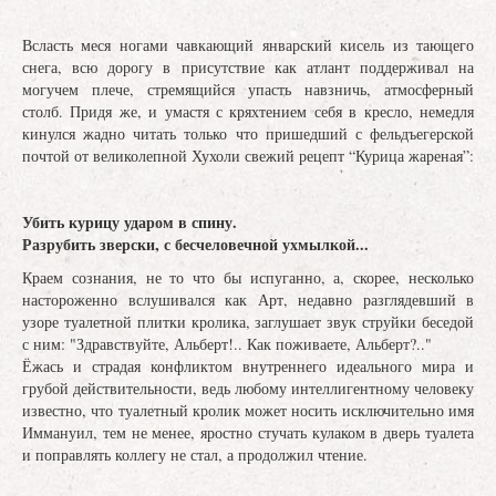
Всласть меся ногами чавкающий январский кисель из тающего
снега, всю дорогу в присутствие как атлант поддерживал на
могучем плече, стремящийся упасть навзничь, атмосферный
столб. Придя же, и умастя с кряхтением себя в кресло, немедля
кинулся жадно читать только что пришедший с фельдъегерской
почтой от великолепной Хухоли свежий рецепт “Курица жареная”:
Убить курицу ударом в спину.
Разрубить зверски, с бесчеловечной ухмылкой...
Краем сознания, не то что бы испуганно, а, скорее, несколько
настороженно вслушивался как Арт, недавно разглядевший в
узоре туалетной плитки кролика, заглушает звук струйки беседой
с ним: "Здравствуйте, Альберт!.. Как поживаете, Альберт?.."
Ёжась и страдая конфликтом внутреннего идеального мира и
грубой действительности, ведь любому интеллигентному человеку
известно, что туалетный кролик может носить исключительно имя
Иммануил, тем не менее, яростно стучать кулаком в дверь туалета
и поправлять коллегу не стал, а продолжил чтение.