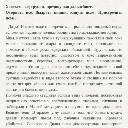
Хохотать над трупом, предвкушая дальнейшее.
Оторвать все. Выдрать кишки, кинуть псам. Пристрелить
псов...
- Да-да! И котов тоже пристрелить... - рычал ваш покорный слуга,
вспоминая недавние ночные бесчинства трикотажных негодяев.
Мша, нагулявшая за лето на тучных кулацких пажитях в свои бока
многия витаминные жиры и солидные салы, потянулась на
зимовье в тёплые дома городских обывателей. Будучи, как это
несомненно всем известно, существом с ярко выраженными
наклонностями берсерка, мигрирующая мша, несомненно,
вдумчиво выбирая для проживания себе хатку, остановила свой
придирчивый выбор на нашей жактовской сакле. Незначительные
суетные неудобства в виде второго этажа и стоящих на полном
коште четырёх чёрных как смоль котей с презрением истинной
валькирии были отвергнуты...
Полночи опасливо свешивая головы вниз с полатей, посвёркивая
неприлично сексуально возбуждёнными глазками, слушали и
наблюдали с Мавкой мечущиеся в полумгле по арене домашнего
Колизея тени. В правом углу сакли, в том, что ближе к кухне,
давали премьеру пьесы под рабочим названием “Кровавое
убийство”. Солировала Диана наша доморощенная, кавалерист-