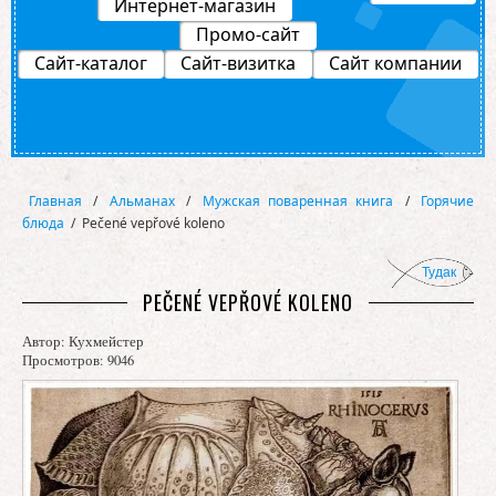
Интернет-магазин
Промо-сайт
Сайт-каталог
Сайт-визитка
Сайт компании
Главная
/
Альманах
/
Мужская поваренная книга
/
Горячие
блюда
/
Pečené vepřové koleno
Тудак
PEČENÉ VEPŘOVÉ KOLENO
Автор:
Кухмейстер
Просмотров: 9046