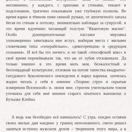
несомненно, у каждого, с хрипами и стонами, тикают в
подсознании, трагично показывали уже глубокую полночь. Во
время варки в тёмном пиве свиной рульки, от аппетитного запаха
бегая по стенам и потолку, внимательно наблюдал за супругой, в
это время вдумчиво читающей толстую "Квантовую магию".
Особо душещипательные пассажи мерзавка
злонамеренно зачитывала мне вслух, выбирая места с милыми
словечками типа «сеперабельно», «декогеренция» и «редукция
сознания». И всё бы это ничего, и не такой «теософский кокс» в
своё время пережёвывали так, что аж от зубов отскакивало. Да
только именно в это время мать моя, безжалостный и
беспощадный культуролог, отложив на потом таинства квадратно-
гнездового буколического земледелия и варку варенья, затеялась
жадно читать у себя в имении «Теорию струн и скрытые
измерения Вселенной» и, звоня мне, строгим учительским тоном
уточняла для себя моё мнение старого опытного выпивохи о
Бутылке Клейна.
А ведь как безобидно всё начиналось! С утра, ехидно оставив
своих милых дам наедине у границ непознанного, смело решил
заняться истинно мужским делом – творением этого мира, а в