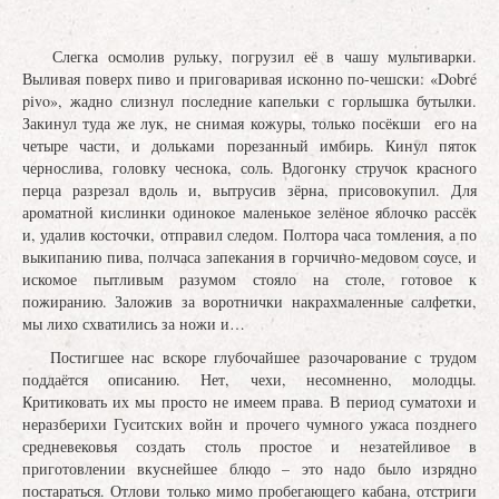
Слегка осмолив рульку, погрузил её в чашу мультиварки.
Выливая поверх пиво и приговаривая исконно по-чешски: «Dobré
pivo», жадно слизнул последние капельки с горлышка бутылки.
Закинул туда же лук, не снимая кожуры, только посёкши его на
четыре части, и дольками порезанный имбирь. Кинул пяток
чернослива, головку чеснока, соль. Вдогонку стручок красного
перца разрезал вдоль и, вытрусив зёрна, присовокупил. Для
ароматной кислинки одинокое маленькое зелёное яблочко рассёк
и, удалив косточки, отправил следом. Полтора часа томления, а по
выкипанию пива, полчаса запекания в горчично-медовом соусе, и
искомое пытливым разумом стояло на столе, готовое к
пожиранию. Заложив за воротнички накрахмаленные салфетки,
мы лихо схватились за ножи и…
Постигшее нас вскоре глубочайшее разочарование с трудом
поддаётся описанию. Нет, чехи, несомненно, молодцы.
Критиковать их мы просто не имеем права. В период суматохи и
неразберихи Гуситских войн и прочего чумного ужаса позднего
средневековья создать столь простое и незатейливое в
приготовлении вкуснейшее блюдо – это надо было изрядно
постараться. Отлови только мимо пробегающего кабана, отстриги