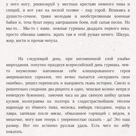
у него ногу, реквизируй у местных крестьян немного пива и
специй, и вот уже на лесной поляне – пир горой. Впиваясь в
душисто-сочное, трави молодым и необстрелянным военные
байки и, точа булат перед завтрашним боем, пой сытые песни. Но
мы-то… Мы-то с вами, нежные гурманы двадцать первого века,
просто обязаны заявить: жрать там в этой рульке нечего. Шкура,
жир, кости и прочая чепуха.
На следующий день, при несомненной злой улыбке
мироздания, попутно празднуя всероссийский день гурмана, чем-
то неумолимо напоминая себе клишированного героя
американских сериалов, что вечно пытается «исправить свои
ошибки», решил переписать и выправить ткань истории. Смело и
решительно соединив два рецепта в одно, чешское колено вепря и
немецкую буженину, замочив часа на два свиную шейку целым
куском килограмма на полтора в сладострастнейшем тёплом
маринаде из тёмного пива, чеснока, имбиря, гвоздики, перца и
лавра, запёкши после мяско, обмазанное горчицей с мёдом, в
мешочке, могу вам теперь с уверенностью сказать – да! Это наш
размер. Вот это истинно русская удаль. Есть чего по нёбу
покатать.