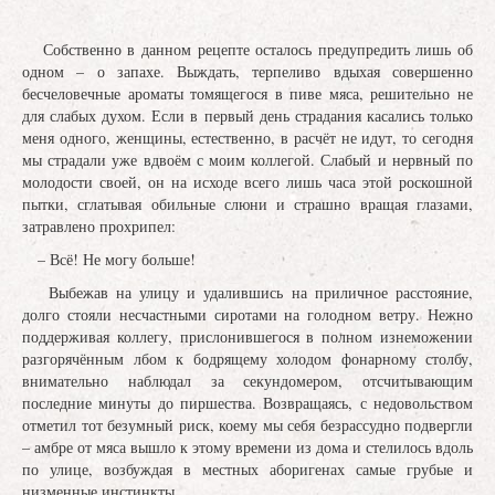
Собственно в данном рецепте осталось предупредить лишь об
одном – о запахе. Выждать, терпеливо вдыхая совершенно
бесчеловечные ароматы томящегося в пиве мяса, решительно не
для слабых духом. Если в первый день страдания касались только
меня одного, женщины, естественно, в расчёт не идут, то сегодня
мы страдали уже вдвоём с моим коллегой. Слабый и нервный по
молодости своей, он на исходе всего лишь часа этой роскошной
пытки, сглатывая обильные слюни и страшно вращая глазами,
затравлено прохрипел:
– Всё! Не могу больше!
Выбежав на улицу и удалившись на приличное расстояние,
долго стояли несчастными сиротами на голодном ветру. Нежно
поддерживая коллегу, прислонившегося в полном изнеможении
разгорячённым лбом к бодрящему холодом фонарному столбу,
внимательно наблюдал за секундомером, отсчитывающим
последние минуты до пиршества. Возвращаясь, с недовольством
отметил тот безумный риск, коему мы себя безрассудно подвергли
– амбре от мяса вышло к этому времени из дома и стелилось вдоль
по улице, возбуждая в местных аборигенах самые грубые и
низменные инстинкты.