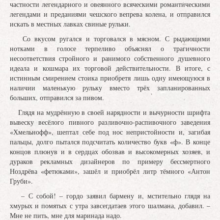
частности легендарного и овеянного всяческими романтическими
легендами и преданиями чешского вепрева колена, и отправился
искать в местных лавках свиные рульки.
Со вкусом ругался и торговался в мясном. С рыдающими
нотками в голосе терпеливо объяснял о трагичности
несоответствия стройного и ранимого собственного душевного
идеала и кошмара их торговой действительности. В итоге, с
истинным смирением стоика приобретя лишь одну имеющуюся в
наличии маленькую рульку вместо трёх запланированных
больших, отправился за пивом.
Глядя на мудрённую в своей нарядности и вычурности шрифта
вывеску весёлого пивного разливочно-распивочного заведения
«Хмельнофф», шептал себе под нос непристойности и, загибая
пальцы, долго пытался подсчитать количество букв «ф». В конце
концов плюнув и в сердцах обозвав и высокомерных хозяев, и
дураков рекламных дизайнеров по примеру бессмертного
Ноздрёва «фетюками», зашёл и приобрёл литр тёмного «Антон
Груби».
– С собой! – гордо заявил бармену и, мстительно глядя на
хмурых и помятых с утра завсегдатаев этого шалмана, добавил. –
Мне не пить, мне для маринада надо.