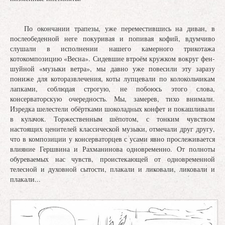
По окончании трапезы, уже переместившись на диван, в
послеобеденной неге покуривая и попивая кофий, вдумчиво
слушали в исполнении нашего камерного трикотажа
котокомпозицию «Весна». Сидевшие втроём кружком вокруг фен-
шуйной «музыки ветра», мы давно уже повесили эту заразу
пониже для которазвлечения, коты лупцевали по колокольчикам
лапками, соблюдая строгую, не побоюсь этого слова,
консерваторскую очередность. Мы, замерев, тихо внимали.
Изредка шелестели обёртками шоколадных конфет и покашливали
в кулачок. Торжественным шёпотом, с тонким чувством
настоящих ценителей классической музыки, отмечали друг другу,
что в композиции у консерваторцев с усами явно прослеживается
влияние Гершвина и Рахманинова одновременно. От полноты
обуреваемых нас чувств, проистекающей от одновременной
телесной и духовной сытости, плакали и ликовали, ликовали и
плакали...