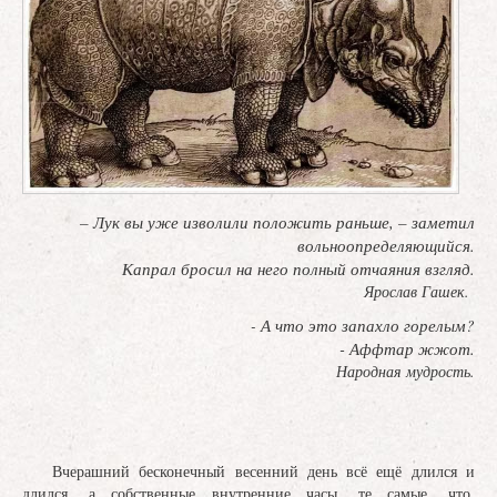
– Лук вы уже изволили положить раньше, – заметил
вольноопределяющийся.
Капрал бросил на него полный отчаяния взгляд.
Ярослав Гашек.
А что это запахло горелым?
-
- Аффтар жжот.
Народная мудрость.
Вчерашний бесконечный весенний день всё ещё длился и
длился, а собственные внутренние часы, те самые, что,