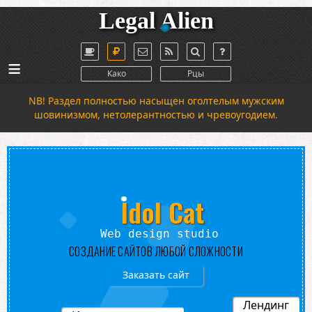
Legal Alien
≡
Како
Рцы
NB! Раздел полностью насыщен оголтелым мужским
шовинизмом, нетолерантностью и чревоугодием.
Idol Cat
design studio
СОЗДАНИЕ САЙТОВ ЛЮБОЙ СЛОЖНОСТИ
Заказать сайт
Лендинг