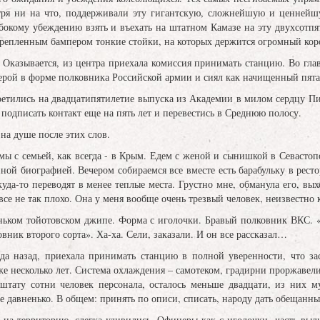
тря ни на что, поддерживали эту гигантскую, сложнейшую и ценнейш
бокому убеждению взять и въехать на штатном Камазе на эту двухсотпя
репленным бампером тонкие стойки, на которых держится огромный коро
 Оказывается, из центра приехала комиссия принимать станцию. Во гла
мерой в форме полковника Российской армии и сиял как начищенный пя
етились на двадцатипятилетие выпуска из Академии в милом сердцу Пит
 подписать контакт еще на пять лет и перевестись в Среднюю полосу.
 на душе после этих слов.
мы с семьей, как всегда - в Крым. Едем с женой и сынишкой в Севастоп
йной биографией. Вечером собираемся все вместе есть барабульку в ресто
куда-то переводят в менее теплые места. Грустно мне, обманула его, вы
все не так плохо. Она у меня вообще очень трезвый человек, неизвестно 
ньком тойотовском джипе. Форма с иголочки. Бравый полковник ВКС. «
вник второго сорта». Ха-ха. Сели, заказали. И он все рассказал…
ода назад, приехала принимать станцию в полной уверенности, что за
же несколько лет. Система охлаждения – самотеком, градирни проржавели
тату сотни человек персонала, осталось меньше двадцати, из них му
е давненько. В общем: принять по описи, списать, народу дать обещанн
и на территорию, слегка удивились. Офицеры как с иголочки, часть вы