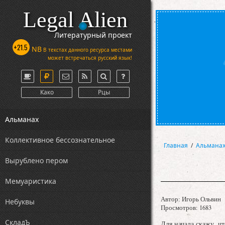
Legal Alien
Литературный проект
+21.5
NB
В текстах данного ресурса местами
может встречаться русский язык!
Како
Рцы
Альманах
Коллективное бессознательное
Главная
/
Альмана
Вырублено пером
Мемуаристика
Автор:
Игорь Ольвин
Небуквы
Просмотров: 1683
СкладЪ
Для начала скажу, ч