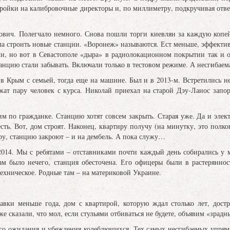
ройки на калибровочные директоры и, по миллиметру, подкручивая отве
вич. Полегчало немного. Снова пошли торги киевлян за каждую копейку
ала строить новые станции. «Воронеж» называются. Ест меньше, эффекти
и, но вот в Севастополе «дыра» в радиолокационном покрытии так и ос
анцию стали забывать. Включали только в тестовом режиме. А несгибаем
 в Крым с семьей, тогда еще на машине. Был и в 2013-м. Встретились
ужат пару человек с курса. Николай приехал на старой Дэу-Ланос зап
им по гражданке. Станцию хотят совсем закрыть. Старая уже. Да и элек
есть. Вот, дом строят. Наконец, квартиру получу (на минутку, это полк
ру, станцию закроют – и на дембель. А пока служу…
2014. Мы с ребятами – отставниками почти каждый день собирались у 
там было нечего, станция обесточена. Его офицеры были в растерянно
хническое. Родные там – на материковой Украине.
ставки меньше года, дом с квартирой, которую ждал столько лет, дос
же сказали, что мол, если стульями отбиваться не будете, объявим «зрад
ого ожидания и убеждения колеблющихся. Тех самых несгибаемых упрямц