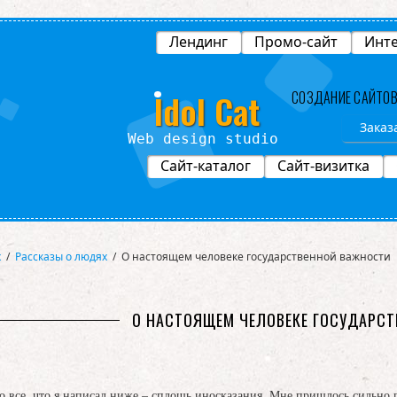
Лендинг
Промо-сайт
Инте
Idol Cat
СОЗДАНИЕ САЙТО
Заказ
Web design studio
Сайт-каталог
Сайт-визитка
х
/
Рассказы о людях
/
О настоящем человеке государственной важности
О НАСТОЯЩЕМ ЧЕЛОВЕКЕ ГОСУДАРС
то все, что я написал ниже – сплошь иносказания. Мне пришлось сильно п