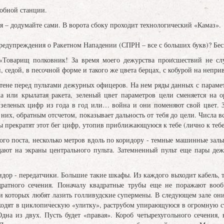
обной станции.
ая – додумайте сами. В ворота сбоку проходит технологический «Камаз».
редупреждения о Ракетном Нападении (СПРН – все с больших букв)? Бе
 «Товарищ полковник! За время моего дежурства происшествий не с
 седой, в песочной форме и такого же цвета берцах, с кобурой на неп
тене перед пультами дежурных офицеров. На нем ряды данных с параметр
ка или крылатая ракета, зеленый цвет параметров цели сменяется на 
 зеленых цифр из года в год или… война и они поменяют свой цвет. З
 них, обратным отсчетом, показывает дальность от тебя до цели. Числа
ы прекратят этот бег цифр, утопив приближающуюся к тебе (лично к те
ного поста, несколько метров вдоль по коридору - темные машинные з
ают на экраны центрального пульта. Затемненный пульт еще пары де
идор - передатчики. Большие такие шкафы. Из каждого выходит кабель, 
дратного сечения. Поначалу квадратные трубы еще не поражают вооб
и которых любят лазить голливудские супермены. В следующем зале они
ходят в циклопическую «улитку», раструбом упирающуюся в огромную ст
Одна из двух. Пусть будет «правая». Короб четырехугольного сечения,