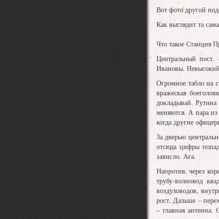
Вот фото другой под
Как выглядит та сам
Что такое Станция П
Центральный пост.
Ивановы. Невысокий,
Огромное табло на с
вражеская боеголов
докладывай. Рутина
меняются. А пара из
когда другие офицер
За дверью централь
отсюда цифры попад
зависло. Ага.
Напротив, через кор
трубу-волновод ква
воздуховодов, внутр
рост. Дальше – пере
– главная антенна. 