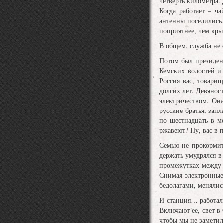
четверть километра.
Когда работает – ч
антенны поселились…
поприятнее, чем кры
В общем, служба не 
Потом был президент
Кемских волостей и
Россия вас, товари
долгих лет. Девянос
электричеством. Он
русские братья, зап
по шестнадцать в м
ржавеют? Ну, вас в п
Семью не прокормит
держать умудрялся в
промежутках между д
Снимая электронные
бедолагами, менялис
И станция… работала!
Включают ее, свет в
чтобы мы не заметил