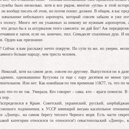
службы было несколько, хотя и все рядом, многие «углы» в этой истор
т ли вообще писать об этом, но потом понял: должен. В общем, я вас пр
начальнике небольшого аэропорта, который совсем забыли и уже по
ил полосу. Много лет он ухаживал за никому не нужным аэропортом, 
то делал бы я за штурвалом этого самолета: не дай Бог! Аж передергивае
отчаяния и запоя, если он, конечно, пил. Семьдесят спасенных душ. И е
в. Орден как признание.
Сейчас я вам расскажу нечто покруче. По сути то же, но уверен, молить
намного больше народу, чем триста человек.
, Николай, хотя на самом деле, совсем по-другому. Выпустился он в да
адемии, однокашники Кутузова (и еще с пару десятков не менее гр
лнительном. Или нет. Как новейшая по тем временам 11К77, та, что по ч
ыло что-то не так. Умирала. Кто говорит – сама, кто – враги помогли. 
х пор.
аспределился в Крым. Советский, украинский, русский, азербайджан
 союзного подчинения, к УССР имеющий весьма касательное отношение
и «Днепр», на самом берегу теплого Черного моря. Есть части секрет
какой категории относился (и относится!) севастопольский «Днепр»,