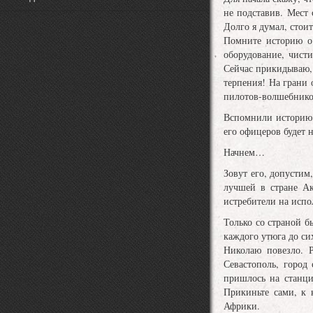
не подставив. Мест 
Долго я думал, стои
Помните историю о 
оборудование, чист
Сейчас прикидываю, ч
терпения! На грани 
пилотов-волшебнико
Вспомнили историю? 
его офицеров будет 
Начнем…
Зовут его, допустим
лучшей в стране Ак
истребители на испо
Только со страной б
каждого утюга до си
Николаю повезло. Р
Севастополь, город
пришлось на станци
Прикиньте сами, к 
Африки.