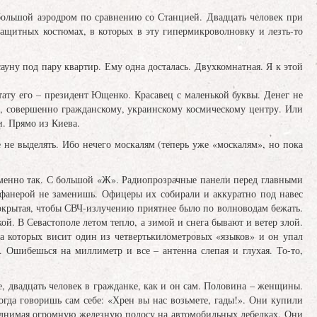
большой аэродром по сравнению со Станцией. Двадцать человек при
защитных костюмах, в которых в эту гипермикроволновку и лезть-то
сауну под пару квартир. Ему одна досталась. Двухкомнатная. Я к этой
тату его – президент Ющенко. Красавец с маленькой буквы. Денег не
у, совершенно гражданскому, украинскому космическому центру. Или
и. Прямо из Киева.
не выделять. Ибо нечего москалям (теперь уже «москалям», но пока
менно так. С большой «Ж». Радиопрозрачные панели перед главными
 фанерой не заменишь. Офицеры их собирали и аккуратно под навес
покрытая, чтобы СВЧ-излучению приятнее было по волноводам бежать.
ой. В Севастополе летом тепло, а зимой и снега бывают и ветер злой.
а которых висит один из четвертькилометровых «языков» и он упал
. Ошибешься на миллиметр и все – антенна слепая и глухая. То-то,
 двадцать человек в гражданке, как и он сам. Половина – женщины.
когда говоришь сам себе: «Хрен вы нас возьмете, гады!». Они купили
поднимая огромную железную полосу на автомобильных лебедках. Они