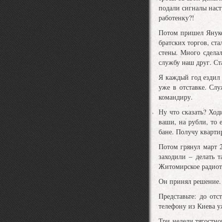
подали сигналы наст
работенку?!
Потом пришел Януко
братских торгов, ст
стены. Много сделал
службу наш друг. Ст
Я каждый год ездил
уже в отставке. Сл
командиру.
Ну что сказать? Ход
ваши, на рубли, то 
бане. Получу кварти
Потом грянул март 
заходили – делать 
Житомирское радиоте
Он принял решение.
Представьте: до от
телефону из Киева у
Три недели тягостн