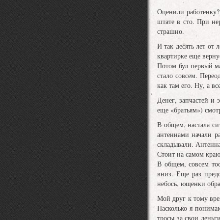
Оценили работенку?
штате в сто. При н
страшно.
И так десять лет от
квартирке еще верну
Потом бул первый ма
стало совсем. Пере
как там его. Ну, а в
Денег, запчастей и 
еще «братьям») смот
В общем, настала с
антеннами начали р
складывали. Антенна
Стоит на самом краю,
В общем, совсем то
вниз. Еще раз пред
небось, ющенки обра
Мой друг к тому вре
Насколько я понимаю
тросы за свои день