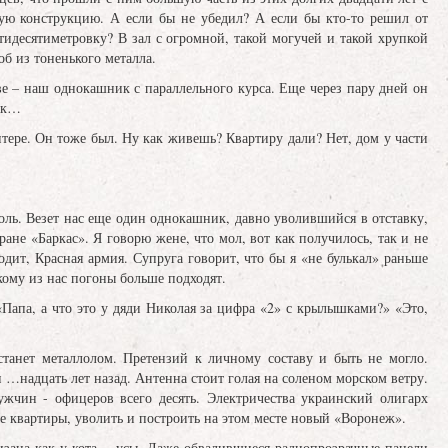
ую конструкцию. А если бы не убедил? А если бы кто-то решил от
тидесятиметровку? В зал с огромной, такой могучей и такой хрупкой
б из тоненького металла.
ве – наш однокашник с параллельного курса. Еще через пару дней он
так…
ере. Он тоже был. Ну как живешь? Квартиру дали? Нет, дом у части
оль. Везет нас еще один однокашник, давно уволившийся в отставку,
ране «Баркас». Я говорю жене, что мол, вот как получилось, так и не
ходит, Красная армия. Супруга говорит, что бы я «не булькал» раньше
кому из нас погоны больше подходят.
Папа, а что это у дяди Николая за цифра «2» с крылышками?» «Это,
станет металлолом. Претензий к личному составу и быть не могло.
 …надцать лет назад. Антенна стоит голая на соленом морском ветру.
жчин - офицеров всего десять. Электричества украинский олигарх
ые квартиры, уволить и построить на этом месте новый «Воронеж».
лизана как у кота… усы. Даже обвалившиеся радиопрозрачные панели