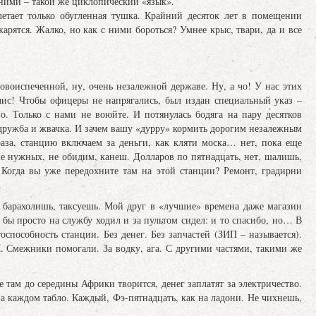
ними – такой же циклопический «язык».
етает только обугленная тушка. Крайний десяток лет в помещении
рятся. Жалко, но как с ними бороться? Умнее крыс, твари, да и все
овоиспеченной, ну, очень незалежной державе. Ну, а чо! У нас этих
лис! Чтобы офицеры не напрягались, был издан специальный указ –
. Только с нами не воюйте. И потянулась бодяга на пару десятков
 дружба и жвачка. И зачем вашу «дурру» кормить дорогим незалежным
аза, станцию включаем за деньги, как кляти моска… нет, пока еще
не нужных, не обидим, канеш. Долларов по пятнадцать, нет, шалишь,
 Когда вы уже передохните там на этой станции? Ремонт, градирни
.
– барахолишь, таксуешь. Мой друг в «лучшие» времена даже магазин
 бы просто на службу ходил и за пультом сидел: и то спасибо, но… В
пособность станции. Без денег. Без запчастей (ЗИП – называется).
 Смежники помогали. За водку, ага. С другими частями, такими же
е там до середины Африки творится, денег заплатят за электричество.
а каждом табло. Каждый, Фэ-пятнадцать, как на ладони. Не чихнешь,