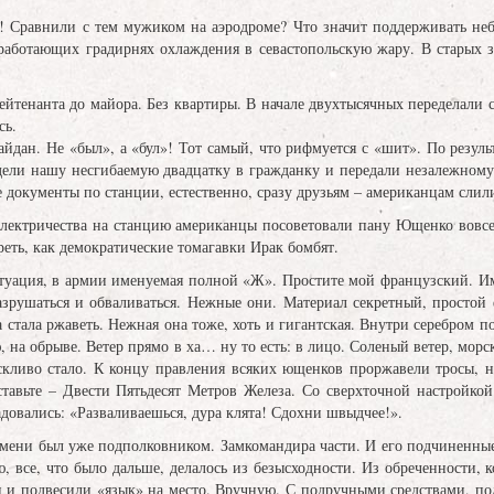
! Сравнили с тем мужиком на аэродроме? Что значит поддерживать не
еработающих градирнях охлаждения в севастопольскую жару. В старых 
 лейтенанта до майора. Без квартиры. В начале двухтысячных переделали 
сь.
йдан. Не «был», а «бул»! Тот самый, что рифмуется с «шит». По резуль
одели нашу несгибаемую двадцатку в гражданку и передали незалежном
се документы по станции, естественно, сразу друзьям – американцам слил
электричества на станцию американцы посоветовали пану Ющенко вовсе 
реть, как демократические томагавки Ирак бомбят.
итуация, в армии именуемая полной «Ж». Простите мой французский. И
азрушаться и обваливаться. Нежные они. Материал секретный, простой
 стала ржаветь. Нежная она тоже, хоть и гигантская. Внутри серебром 
 на обрыве. Ветер прямо в ха… ну то есть: в лицо. Соленый ветер, морск
скливо стало. К концу правления всяких ющенков проржавели тросы, н
ставьте – Двести Пятьдесят Метров Железа. Со сверхточной настройкой
довались: «Разваливаешься, дура клята! Сдохни швыдчее!».
мени был уже подполковником. Замкомандира части. И его подчиненные,
, все, что было дальше, делалось из безысходности. Из обреченности, 
ги и подвесили «язык» на место. Вручную. С подручными средствами, 