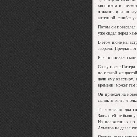
хвостиком и, несмо
отчаяния или по глу
антенной, сшибая ук
Потом он повеселел.
уже сидел перед ка
В этом июне мы встр
забрали. Предлагают
Как-то посерело мне
Сразу после Питера 
но с такой же досто
дали ему квартиру, 
времени, может там 
Он приехал на нове
сынок значит: «полко
Та комиссия, два г
Запчастей не было у
Из положенных по ш
Ахметов не давал уж
Правда, когда вошл