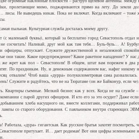
 Две огромные наклонные плоскости – раструб щелевой антенны. Между 
айки, пролетающие мимо, поджариваются прямо на лету. До земли дол
 лисы. Не выведешь никак. Пока не включат. Когда включают – тоже жа
сы.
самая пыльная. Культурная служба досталась моему другу.
 (с маленькой буквы), который за бесплатно город Севастополь отдал н
 не сосчитать! Наливай, друг мой как там тебя… Буль-буль… А! Бурбу
щи офицеры, отпускает. Служите дружественной и незалежной спокойно
тые они такие. Какое предупреждение? Какое ракетное нападение? У нас
а же жрет как пол – Севастополя! В общем, штат вам порежем в два р
латят. По праздникам. Ну, и денежным содержанием вас, нафиг никому 
есяц отвалим! Чтоб ваша «дурра» полукилометровая сама развалилась.
ень! Служите и радуйтесь, что не на Тюратаме (он же Байконур, если че)
ь. Квартиры съемные. Мелкий бизнес как у всех. Когда не на службе 
 компании с парой других офицеров. И кто его за это осудит? Даже если
обыванием хлеба насущного он, вместе коллегами, поддерживал работос
 лампы со старого оборудования. С паяльником внутри стареющих ЭВМ.
ь.
 Работала, «дура» гигантская. Как русские братья захотят посмотреть, ч
 Севастополе притухает. И… дает родимая! Вот они цифры зелененькие н
и.