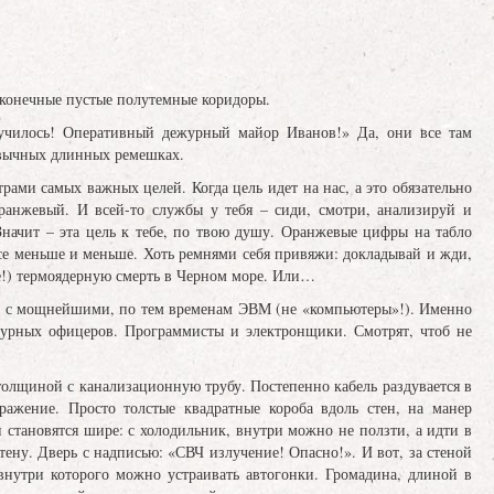
сконечные пустые полутемные коридоры.
лучилось! Оперативный дежурный майор Иванов!» Да, они все там
ривычных длинных ремешках.
ами самых важных целей. Когда цель идет на нас, а это обязательно
оранжевый. И всей-то службы у тебя – сиди, смотри, анализируй и
начит – эта цель к тебе, по твою душу. Оранжевые цифры на табло
 все меньше и меньше. Хоть ремнями себя привяжи: докладывай и жди,
бе!) термоядерную смерть в Черном море. Или…
алы с мощнейшими, по тем временам ЭВМ (не «компьютеры»!). Именно
журных офицеров. Программисты и электронщики. Смотрят, чтоб не
толщиной с канализационную трубу. Постепенно кабель раздувается в
ражение. Просто толстые квадратные короба вдоль стен, на манер
 становятся шире: с холодильник, внутри можно не ползти, а идти в
ену. Дверь с надписью: «СВЧ излучение! Опасно!». И вот, за стеной
 внутри которого можно устраивать автогонки. Громадина, длиной в