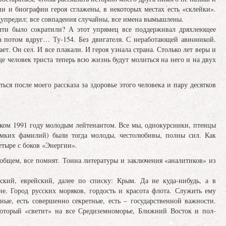
ии и биографии героя сглажены, в некоторых местах есть «склейки».
едупредил: все совпадения случайны, все имена вымышлены.
чти было сократили? А этот упрямец все поддерживал дряхлеющее
а потом вдруг… Ту-154. Без двигателя. С неработающей авионикой.
т. Он сел. И все плакали. И героя узнала страна. Столько лет веры и
ще человек триста теперь всю жизнь будут молиться на него и на двух
ся после моего рассказа за здоровье этого человека и пару десятков
леком 1991 году молодым лейтенантом. Все мы, однокурсники, птенцы
омких фамилий) были тогда молоды, честолюбивы, полны сил. Как
етыре с боков «Энергии».
В общем, все помнят. Тонна литературы и заключения «аналитиков» из
ский, еврейский, далее по списку: Крым. Да не куда-нибудь, а в
. Город русских моряков, гордость и красота флота. Служить ему
ные, есть совершенно секретные, есть – государственной важности.
 который «светит» на все Средиземноморье, Ближний Восток и пол-