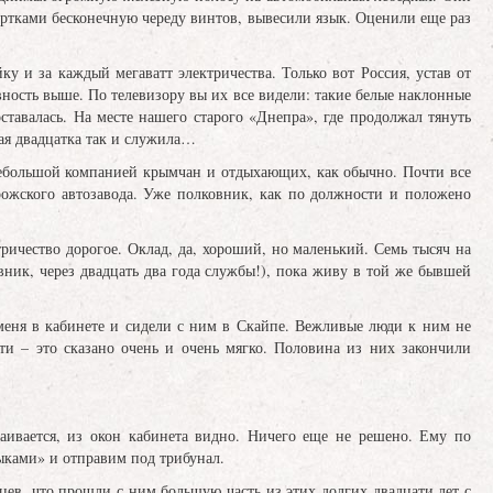
ртками бесконечную череду винтов, вывесили язык. Оценили еще раз
 и за каждый мегаватт электричества. Только вот Россия, устав от
вность выше. По телевизору вы их все видели: такие белые наклонные
тавалась. На месте нашего старого «Днепра», где продолжал тянуть
ая двадцатка так и служила…
 небольшой компанией крымчан и отдыхающих, как обычно. Почти все
орожского автозавода. Уже полковник, как по должности и положено
тричество дорогое. Оклад, да, хороший, но маленький. Семь тысяч на
овник, через двадцать два года службы!), пока живу в той же бывшей
меня в кабинете и сидели с ним в Скайпе. Вежливые люди к ним не
сти – это сказано очень и очень мягко. Половина из них закончили
траивается, из окон кабинета видно. Ничего еще не решено. Ему по
ныками» и отправим под трибунал.
ев, что прошли с ним большую часть из этих долгих двадцати лет с