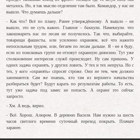
металось. Но, я так мыслю отделение там было. Командор, у нас не
вышло. Что думаешь дальше?
- Как что? Всё по плану. Ранее утверждённому. А вышло – не
вышло, это не суть важно. Главное – бахнули. Намекнули. что
закошмарить нас по лесам не получилось. Так что, выбирайте,
товарищи фашисты, или усиленно охраняем, всё что нажито
непосильным трудом, или, бегаем по лесам дальше. Я - не я буду,
если из поисковых групп не отзовут охранную дивизию. Тут уже
столкновение интересов служб происходит. Ну сам прикинь. У
одних задача охранять, у других ловить. У тех и тех непруха. Но с
тех, у кого «охранять» спросят строже. Они не тем, чем должно
занимаются. Сам же знаешь, кто там из верхнего начальства
разбираться будет? Будут карать по результатам работы. То есть,
тут уже задача под замес не попасть. А охране это сейчас
запросто.
- Хм. А ведь, верно.
- Всё. Хорош. Алюром. В деревню Василя. Нам нужно за шесть
часов светлого времени суточный переход покрыть. Плачьте
заранее.