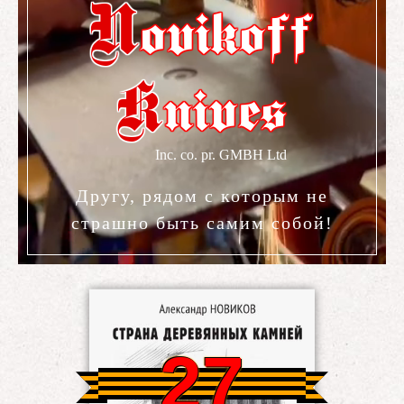
N
ovikoff
K
nives
Другу, рядом с которым не
страшно быть самим собой!
27