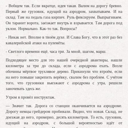
- Вобщем так. Если вкратце, идея такая. Валим на дорогу бревно.
Первый же грузовик, идущий на аэродром, захватываем. И на
склад. Там на педаль газа кирпич. Руль фиксируем. Выпрыгиваем.
Он таранит ворота, заезжает внутрь и взрывается. Там дорога под
уклон. Нормально. Как-то так. Вопросы?
- Никак нет. Вполне в твоём духе. И Слава Богу, что в этот раз без
кавалерийской атаки на пулемёты.
- Светлого времени ещё, часа три. За мной, шагом, марш.
Подходящее место для это нашей очередной авантюры, нашли
километра за три до склада, если с аэродрома ехать. Возле
обочины мёртвое трухлявое дерево. Прикинули что втроём, если
на него повыше закрепить верёвку, свалим без проблем. С учётом
того, что грузовики выезжают с аэродрома с утра, решили
заночевать здесь же.
Утром я провёл инструктаж.
— Значит так. Дорога со станции оканчивается на аэродроме.
Дорогу немцы грейдером пробивали. Видно, что новая. Склад, не
доезжая до него, примерно, десять километров. То есть, грузовик,
идущий на аэродром, с большой вероятностью идёт от