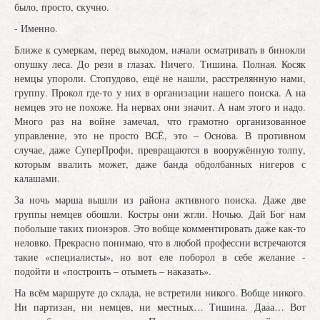
было, просто, скучно.
- Именно.
Ближе к сумеркам, перед выходом, начали осматривать в бинокли
опушку леса. До рези в глазах. Ничего. Тишина. Полная. Косяк
немцы упороли. Стопудово, ещё не нашли, расстрелянную нами,
группу. Прокол где-то у них в организации нашего поиска. А на
немцев это не похоже. На нервах они значит. А нам этого и надо.
Много раз на войне замечал, что грамотно организованное
управление, это не просто ВСЁ, это – Основа. В противном
случае, даже СуперПрофи, превращаются в вооружённую толпу,
которым ввалить может, даже банда обдолбанных нигеров с
калашами.
За ночь марша вышли из района активного поиска. Даже две
группы немцев обошли. Костры они жгли. Ночью. Дай Бог нам
побольше таких пионэров. Это вобще комментировать даже как-то
неловко. Прекрасно понимаю, что в любой профессии встречаются
такие «специалисты», но вот еле поборол в себе желание -
подойти и «построить – отыметь – наказать».
На всём маршруте до склада, не встретили никого. Вобще никого.
Ни партизан, ни немцев, ни местных… Тишина. Дааа… Вот