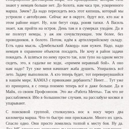
знают у немцев больше нет. До болота, нам часа три, ускоренного
марша. Зачем? Да надо пересидеть весь этот кипишь, который мы
устроили с автобусами. Сейчас же в округе, будут все, кто нас в
этом районе ищет. Ну, или бегут сюда, роняя тапки. А Василь
знает, как пройти на остров. День там и в сумерках уходим. Да и
не полезут немцы, у аж им сочувствующие, тем более, без
проводников, в болото. Потом, идём к артиллерийскому складу.
Есть одна мысль. «Дембельский Аккорд» нам нужен. Надо, надо
немцев в охранение объектов посадить. Не хочу я район задачи
покидать. А шляться по нему просто так, или тупо на одном месте
сидеть, это, к гадалке не ходи, «примем неравный бой». А оно
нам надо? Тут уже меня начинает жаба душить. Упирались всё
лето. Задачу выполнили. А кто теперь будет, тот перевернувшийся
в нашем мире, КАМАЗ с пряниками дербанить? Нееет… Тут уже
из принципа, я с генца поимею теперь всё и даже больше. Да и
Майк, со своим Профсоюзом. Это же «Работа Мечты». Так что не
расслабляемся. Ибо в большинстве случаев, на расслабухе косяки и
упарывают.
С поисковой группой, столкнулись нос к носу через два
километра марша. Что-то быстро они прискакали. Много их здесь.
Спасло одно. Они просто ломились толпой к месту боя. Ну да.
Два МГ длинными очередями ты километров за пять услышишь,