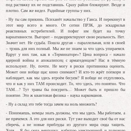
под растяжку их не подставишь. Сразу район блокируют. Везде и
плотно. Сам же видел. Радийные группы у них.
- Ну ты сам прикинь. Психанёт начальство у Ганса. И перекинут в
этот мир всего и много. От сотни ПРЗК, до эскадрильи
реактивных истребителей. И пофиг им будет на точку
вариативности. Выгорит – подкорректируют свою реальность. Нет.
Значит нет. Не судьба. Пошла другая – параллельная, или в своей
– трэшь для них полный. Мы же не знаем за что здесь упираемся.
Вдруг у них там, как в «Терминаторе»? Цена вопроса – начало
ядерной войны и апокалипсец с армагеденцом? Нас в тёмную
используют. Ну, почти. Не могу я риски противника оценить.
Может они вобще щас кино снимают? И кто-то жрёт попкорн и
наблюдает, как мы здесь втроём бесуем? Я вобще не отдупляюсь,
что и как у них ТАМ происходит. То, что здесь, это понятно. Что
ТАМ…? Тут травы бы покурить… Может быть и пришло бы
понятие. Это ж квантовая физика – наука наркоманов.
- Ну а склад это тебе тогда зачем на ноль множить?
- Понимаешь, немцы знать должны, что мы здесь. Мы работаем, а
не прячемся. А это для них риски. Тут уже выходит своё бы от нас
сберечь, а не новые приблуды из другого мира сюда тащить.
Хотя… Я бы сюда вертушку, набитую электроникой и толковую