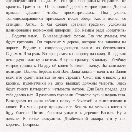
артиллерийского склада. На станции боеприпасы стараются не
хранить. Грамотно. От основной дороги метров триста. Дорога
прямая, сделано, чтобы просматривалась. Под уклон.
Топливозаправщики приезжают после обеда. Как я понял, со
станции. Хотя… Я бы сделал «рваный график», усложнил
планирование возможной диверсии. Но, немцы ради «орднунга»
… Родную маму… В извращённой форме. Так что думаем, что
будет грузовик. Он тормозит у дерева, которое мы завалим на
дорогу. Водилу и сопровождающего валим из бесшумного.
Садимся. Я за руль. Возвращаемся к повороту на склад. Я надеваю
немецкую пилотку и китель. В кузов гранату. К кольцу – бечёвку
метров тридцать. На другой конец бечёвки – палку. Вы занимаете
позиции. Василь, берёшь мой Вал. Ваша задача – валить из Валов
всех, кто будет пытаться по мне стрелять. Смол, как я выскочу из
кабины, пулемётчики на двух вышках должны умереть. Здесь
будет триста пятьдесят и четыреста метров. Для Вала предел, для
тебя далеко нет. Я разгоняю грузовик. Стопорю руль и педаль газа.
Выкидывая из окна кабины палку с бечёвкой и выпрыгиваю в
кювет. Вы меня сразу прикрываете. Бежать на четырёх костях я
буду быстро. Потом, броском уходим к деревне Василя. Ну а
дальше. К точке эвакуации. Дембельский аккорд это у нас
короче… Вопросы.