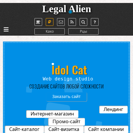
Legal Alien
≡
Како
Рцы
Idol Cat
esign studio
СОЗДАНИЕ САЙТОВ ЛЮБОЙ СЛОЖНОСТИ
Заказать сайт
Лендинг
Интернет-магазин
Промо-сайт
Сайт-каталог
Сайт-визитка
Сайт компании