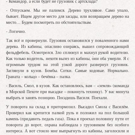
- Командор, а если будет не грузовик с артсклада?
- Отпускаем. Мы не палимся. Дерево трухлявое. Само упало,
бывает. Ищем другое место для засады, или возвращаем дерево на
место… Будем посмотреть по обстоятельствам.
- Логично.
Так всё и провернули. Грузовик остановился у поваленного нами
дерева. Из кабины, опасливо озираясь, вышел сопровождающий
фельдфебель. Осмотрелся. Зло сплюнул и махнул рукой водителю.
Как только водитель, нехотя вылез из кабины, они оба умерли. Я с
огромным трудом на этой узкой дороге развернул грузовик.
Заглянули в кузов. Бомбы. Сотки. Самые ходовые. Нормально.
Граната – кольцо – бечёвка – палка.
- Василь, Смол, в кузов. Как остановлюсь, вам – «земля» (команда
в Морской Пехоте при высадке – покинуть технику). У вас минута
выбрать и занять позицию. Посадишь Василя. Поехали.
У поворота на склад я притормозил. Высадил Смола с Василём.
Проверил как крепится палкой руль и положил на пол большой
камень (придавить педаль газа). Пока я проехал половину пути от
поворота до ворот, охрана наблюдала з грузовиком без особого
интереса. А вот стоило мне выпрыгнуть из кабины, заголосили и