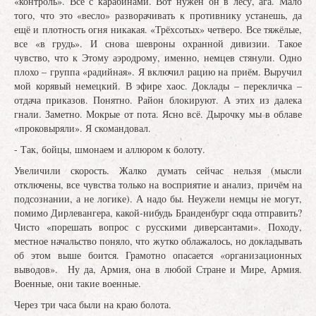
«контроль». Все с карабинами. Вот нужен он в лесу, ага. Мало
того, что это «весло» разворачивать к противнику устанешь, да
ещё и плотность огня никакая. «Трёхсотых» четверо. Все тяжёлые,
все «в грудь». И снова шевроны охранной дивизии. Такое
чувство, что к Этому аэродрому, именно, немцев стянули. Одно
плохо – группа «радийная». Я включил рацию на приём. Выручил
мой корявый немецкий. В эфире хаос. Доклады – перекличка –
отдача приказов. Понятно. Район блокируют. А этих из далека
гнали. Заметно. Мокрые от пота. Ясно всё. Дырочку мы в облаве
«проковыряли». Я скомандовал.
- Так, бойцы, шмонаем и аллюром к болоту.
Увеличили скорость. Жалко думать сейчас нельзя (мысли
отключены, все чувства только на восприятие и анализ, причём на
подсознании, а не логике). А надо бы. Неужели немцы не могут,
помимо Дирлевангера, какой-нибудь Бранденбург сюда отправить?
Чисто «порешать вопрос с русскими диверсантами». Походу,
местное начальство поняло, что жутко облажалось, но докладывать
об этом выше боится. Грамотно опасается «организационных
выводов». Ну да, Армия, она в любой Стране и Мире, Армия.
Военные, они такие военные.
Через три часа были на краю болота.