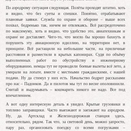
По аэродрому ситуация следующая. Полёты проходят штатно, хоть
и видно, что без суеты и спешки. Понятно, отрабатывают
плановые заявки. Служба по охране и обороне – выше всех
похвал, бодренько так, ничем не отвлекаясь. Всё рассредоточено
по максимуму, хоть и видно, что удобство это, авиатехникам и
охране не доставляет. Чего-то, что могло бы хорошо бахнуть и
порушить эту авиационную идиллию, на территории нет, в
принципе. Всё растащили на небольшие части, на приличные
расстояния и разместили в крытых капонирах. Судя по объёму
выполненных работ по обустройству и инженерному
оборудованию, немцы тут не проводили боевые вылеты всё лето, а
умирали на лопате, вместе с местными гражданскими, с нашей
подачи. Ну да стимул у них есть. Начальство бодрит рассказами
про нас – Падонков. Да и пилотов мы тут по весне ополовинили.
Считай и выдумывать – кошмарить никого не надо. Все под
впечатлением.
А вот одну интересную деталь я увидел. Крытые грузовики и
топливо заправщики. Часто выезжают и заезжают на аэродром.
Ну, да. Артсклад и Железнодорожная станция здесь,
относительно, рядом. Так что, за световой день, можно запросто,
пару раз, организовать поездку со всеми погрузками –