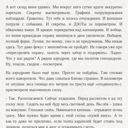
А вот склад меня удивил. Мы вокруг него сутки круги аккуратно
нарезали. Секреты высматривали. Графики патрулирования
наблюдали. Грамотно. Тут тебе и полоса отчуждения. И внешние
патрули с собаками. И секреты, и ДЗОТы за периметром. И
обваловка выше. И крыши перекрытия над капонирами. И вобще,
по моим прикидкам охрану минимум в двое увеличили. Вобщем,
полный фарш. Лучше, по-моему, уже и не придумаешь. Мы никак
здесь. Тут даже фокус с миномётом не пройдёт. Не говоря уже про
«перестрелять охрану, залезть через забор и подорвать». Ладно.
Что у нас рядом? А рядом аэродром, где мы пилотов геноцидили.
Ну, пошли, сходим - посмотрим.
На аэродроме было ещё хуже. Просто не пойдёшь. Там столько
всего наворотили. Что даже соваться близко страшно. В километре
от опушки леса (немцы его метров на триста ещё «отодвинули»),
присмотрели высоченную сосну.
- Так. Располагаемся. Сейчас отдыхаем. Перед рассветом я на эту
сосну лезу. Сидеть на ней буду весь световой день. Вы оба – ушки
на макушке. Глушаки снять. Начинается кипишь - отрываете огонь
сразу. Мне нужно будет время с этой сосны «пулей вниз». А то
как-то даже не прилично, если толпа карателей будет стоять под
деревом, целиться мне в анус и уговаривать слезть.