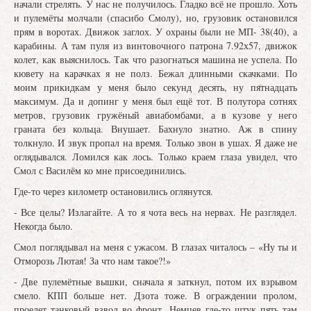
начали стрелять. У нас не получилось. Гладко всё не прошло. Хоть
и пулемёты молчали (спасибо Смолу), но, грузовик остановился
прям в воротах. Движок заглох. У охраны были не МП- 38(40), а
карабины. А там пуля из винтовочного патрона 7.92х57, движок
колет, как выяснилось. Так что разогнаться машина не успела. По
кювету на карачках я не полз. Бежал длинными скачками. По
моим прикидкам у меня было секунд десять, ну пятнадцать
максимум. Да и допинг у меня был ещё тот. В полутора сотнях
метров, грузовик гружёный авиабомбами, а в кузове у него
граната без кольца. Внушает. Бахнуло знатно. Аж в спину
толкнуло. И звук пропал на время. Только звон в ушах. Я даже не
оглядывался. Ломился как лось. Только краем глаза увидел, что
Смол с Василём ко мне присоединились.
Где-то через километр остановились оглянутся.
- Все целы? Излагайте. А то я чота весь на нервах. Не разглядел.
Некогда было.
Смол поглядывал на меня с ужасом. В глазах читалось – «Ну ты и
Отморозь Лютая! За что нам такое?!»
- Две пулемётные вышки, сначала я заткнул, потом их взрывом
смело. КПП больше нет. Дзота тоже. В ограждении пролом,
проедет танковый взвод во фронт. Немцев где-то штук пять там