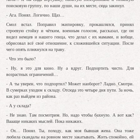
поисковую группу, по наши души, на их месте, сюда закинул.
- Ага. Понял. Логично. Щаз…
Смол встал. Поправил экипировку, прокашлялся, принял
строевую стойку и чётким, военным голосом, рассказал, где он
видел немцев и нашего генца, что делал с их мамами, и вобще,
обрисовал всё своё отношение, к сложившейся ситуации. После
чего опять плюхнулся на траву.
- Что это было?
- Ну, я это для кино. Ну а вдруг. Подпортить чисто. Для
возрастных ограничений…
- А ты уверен, что подпортил? Может наоборот? Ладно. Смотри.
В сумерках уходим к складу. Отсюда это четыре дня пути. За ночь,
как раз выйдем из района.
- А у склада?
- Не знаю. Там посмотрим. Но, надо чтобы бахнуло. А вот как?
Ваааще никаких мыслей. Пока никаких.
- Ох… Понял. Ты, походу, как моя бывшая жена. Она тоже
любила скандалы на ровном месте закатывать. Жить спокойно, ей