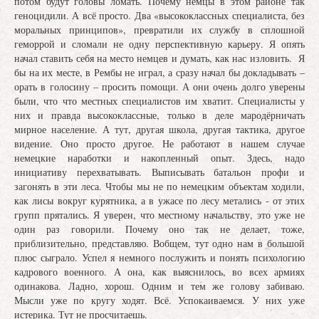
потом будут головы ломать. Почему немцы в этом районе так
геноцидили. А всё просто. Два «высококлассных специалиста, без
моральных принципов», превратили их службу в сплошной
геморрой и сломали не одну перспективную карьеру. Я опять
начал ставить себя на место немцев и думать, как нас изловить. Я
бы на их месте, в Рембы не играл, а сразу начал бы докладывать –
орать в голосину – просить помощи. А они очень долго уверены
были, что что местных специалистов им хватит. Специалисты у
них и правда высококлассные, только в деле мародёрничать
мирное население. А тут, другая школа, другая тактика, другое
видение. Оно просто другое. Не работают в нашем случае
немецкие наработки и накопленный опыт. Здесь, надо
инициативу перехватывать. Выписывать батальон профи и
загонять в эти леса. Чтобы мы не по немецким объектам ходили,
как лисы вокруг курятника, а в ужасе по лесу метались - от этих
групп прятались. Я уверен, что местному начальству, это уже не
один раз говорили. Почему оно так не делает, тоже,
приблизительно, представляю. Вобщем, тут одно нам в большой
плюс сыграло. Успел я немного послужить и понять психологию
кадрового военного. А она, как выяснилось, во всех армиях
одинакова. Ладно, хорош. Одним и тем же голову забиваю.
Мысли уже по кругу ходят. Всё. Успокаиваемся. У них уже
истерика. Тут не просчитаешь.