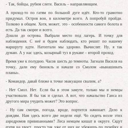
- Так, бойцы, рубим слеги. Василь – направляющим.
А проход-то по гатям по большой дуге идёт. Кто-то грамотно
придумал. Остров вон, в километре всего. А попробуй пройди.
Толково в общем. Хотя, может, это - особенности самого болота и
есть. Да так скорее и всего.
Дошли до острова. Выбрали место под лагерь. И точку для
наблюдения. С неё и будем наблюдать, кто решит по нашему
маршруту идти. Натоптали мы здорово. Вычислят. Ну, я так
думаю. А у нас здесь, козырный туз в рукаве – второй проход.
Время уже к полудню. Часов шесть до темноты. Загнали Василя на
точку, дали ему бинокль и начали со Смолом «вынашивать
планы».
- Командор, давай ближе к точке эвакуации свалим, а?
- Нет Смол. Нет. Если бы в этом замуте, только мы и немцы
участвовали. Я бы так и сделал. А вот, что начальство Ганса из
другого мира учудить может? Это вопрос.
- Ну сам смотри, погода, вроде, портится начинает. Дело к
дождям. Нам здесь всего две недели ещё. Чо сидеть возле этих
аэродромов привязанными? Леса немцем кишат в округе. Сядут
егеря на хвост, просто так уже от них не убежишь по ручейку и