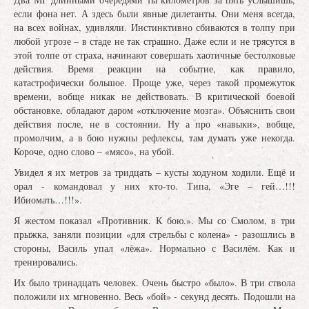
если фона нет. А здесь были явные дилетанты. Они меня всегда,
на всех войнах, удивляли. Инстинктивно сбиваются в толпу при
любой угрозе – в стаде не так страшно. Даже если и не трясутся в
этой толпе от страха, начинают совершать хаотичные бестолковые
действия. Время реакции на событие, как правило,
катастрофически большое. Проще уже, через такой промежуток
времени, вобще никак не действовать. В критической боевой
обстановке, обладают даром «отключение мозга». Объяснить свои
действия после, не в состоянии. Ну а про «навыки», вобще,
промолчим, а в бою нужны рефлексы, там думать уже некогда.
Короче, одно слово – «мясо», на убой.
Увидел я их метров за тридцать – кусты ходуном ходили. Ещё и
орал - командовал у них кто-то. Типа, «Эге – гей…!!!
Ибиомать…!!!».
Я жестом показал «Противник. К бою.». Мы со Смолом, в три
прыжка, заняли позиции «для стрельбы с колена» - разошлись в
стороны, Василь упал «лёжа». Нормально с Василём. Как и
тренировались.
Их было тринадцать человек. Очень быстро «было». В три ствола
положили их мгновенно. Весь «бой» - секунд десять. Подошли на