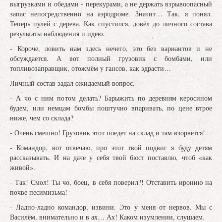
выгрузками и обедами - перекурами, а не держать взрывоопасный
запас непосредственно на аэродроме. Значит… Так, я понял.
Теперь пулей с дерева. Как спустился, довёл до личного состава
результаты наблюдения и идею.
- Короче, ловить нам здесь нечего, это без вариантов и не
обсуждается. А вот полный грузовик с бомбами, или
топливозаправщик, отожмём у гансов, как здрасти…
Личный состав задал ожидаемый вопрос.
- А чо с ним потом делать? Барыжить по деревням керосином
будем, или немцам бомбы поштучно впаривать, по цене втрое
ниже, чем со склада?
- Очень смешно! Грузовик этот поедет на склад и там взорвётся!
- Командор, вот отвечаю, про этот твой подвиг я буду детям
рассказывать. И на даче у себя твой бюст поставлю, чтоб «как
живой».
- Так! Смол! Ты чо, боец, в себя поверил?! Отставить иронию на
почве песимизьма!
- Ладно-ладно командор, извини. Это у меня от нервов. Мы с
Василём, внимательно и в ах… Ах! Каком изумлении, слушаем.