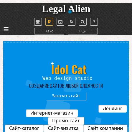
Legal Alien
≡
Како
Рцы
Idol Cat
Web design studio
СОЗДАНИЕ САЙТОВ ЛЮБОЙ СЛОЖНОСТИ
Заказать сайт
Лендинг
Интернет-магазин
Промо-сайт
Сайт-каталог
Сайт-визитка
Сайт компании