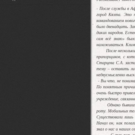
- После службы в А
город Кяхта. Это 
командованием новог
было двенадцать. За
диких народов. Есте
сам всё знаю» был
налаживаться. Клима
После нескольких ле
прапорщиков, с кот
Старцева С.А. заст
тему – оставить ли
недвусмысленно выск
- Вы что, не понима
По понятным причин
очень быстро привел
учреждение, связанн
Однако бывших офиц
роту. Мобильных тел
Существовали лишь 
Начал он, как полаг
знал о нас и наших 
С тех пор, как че