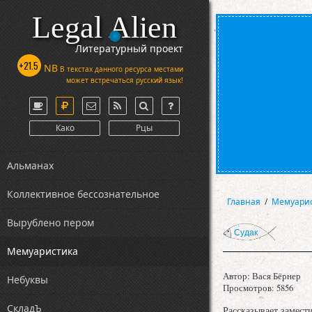
Legal Alien
Литературный проект
+21.5
NB
В текстах данного ресурса местами
может встречаться русский язык!
Како
Рцы
Альманах
Коллективное бессознательное
Главная
/
Мемуари
Вырублено пером
Судак
Мемуаристика
Автор:
Вася Бёрнер
Небуквы
Просмотров: 5856
СкладЪ
Рассказывает замест