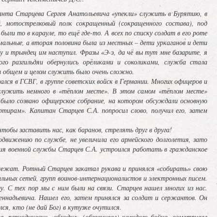
анта Старцева Сергея Анатольевича «упекли» служить в Бурятию, в
, мотострелковый полк сокращенный (сокращенного состава), под
ыли то в карауле, то ещё где-то. А всех по списку солдат в его роте
альные, а вторая половина была из местных – дети уркаганов и дети
 и трындец им наступил. Фразы «Э-э, да чё вы тут мне базарите, я
го разгильдяи обернулись орёликами и соколиками, служба стала
в общем и целом служить было очень сложно.
ся в ГСВГ, в группе советских войск в Германии. Многих офицеров и
служить немного в «тёплом месте». В этом самом «тёплом месте»
 было созвано офицерское собрание, на котором обсуждали основную
ирам». Капитан Старцев С.А. попросил слово, получил его, затем
обы заставить нас, как баранов, стрелять друг в друга!
движению по службе, не увеличила его армейского долголетия, зато
ания военной службы Старцев С.А. устроился работать в гражданское
ежат. Ротный Старцев закатал рукава и принялся «собирать» свою
льных сетей, групп воинов-интернационалистов и электронных писем.
. С тех пор мы с ним были на связи. Старцев нашел многих из нас.
еннадьевича. Нашел его, затем принялся за солдат и сержантов. Он
ся, кто (не дай Бог) в кутузке очутился.
периодически «обходил» (обзванивал) каждого бойца, осматривал