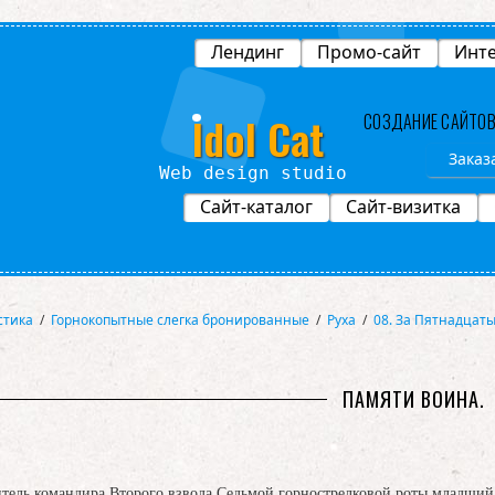
Лендинг
Промо-сайт
Инте
Idol Cat
СОЗДАНИЕ САЙТО
Заказ
Студ
Сайт-каталог
Сайт-визитка
стика
/
Горнокопытные слегка бронированные
/
Руха
/
08. За Пятнадцаты
ПАМЯТИ ВОИНА.
итель командира Второго взвода Седьмой горнострелковой роты младши