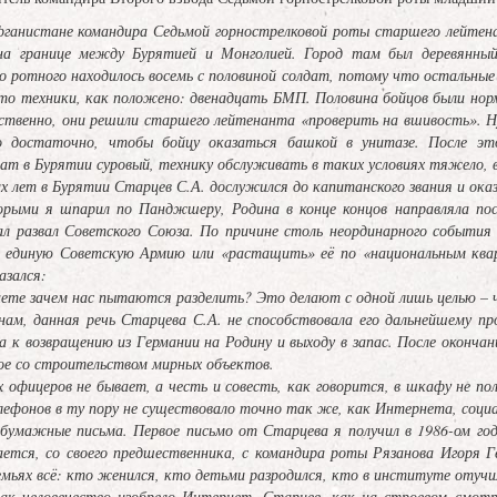
фганистане командира Седьмой горнострелковой роты старшего лейтен
на границе между Бурятией и Монголией. Город там был деревянный
о ротного находилось восемь с половиной солдат, потому что остальные б
то техники, как положено: двенадцать БМП. Половина бойцов были норм
ственно, они решили старшего лейтенанта «проверить на вшивость». Ну
о достаточно, чтобы бойцу оказаться башкой в унитазе. После это
т в Бурятии суровый, технику обслуживать в таких условиях тяжело, 
т в Бурятии Старцев С.А. дослужился до капитанского звания и оказал
орыми я шпарил по Панджшеру, Родина в конце концов направляла по
ал развал Советского Союза. По причине столь неординарного события
 единую Советскую Армию или «растащить» её по «национальным кварт
азался:
ете зачем нас пытаются разделить? Это делают с одной лишь целью – чт
ам, данная речь Старцева С.А. не способствовала его дальнейшему про
а к возвращению из Германии на Родину и выходу в запас. После оконч
ое со строительством мирных объектов.
еров не бывает, а честь и совесть, как говорится, в шкафу не пол
ефонов в ту пору не существовало точно так же, как Интернета, социа
бумажные письма. Первое письмо от Старцева я получил в 1986-ом году
ается, со своего предшественника, с командира роты Рязанова Игоря Г
семьях всё: кто женился, кто детьми разродился, кто в институте отучил
ловечество изобрело Интернет, Старцев, как на строевом смотре, 