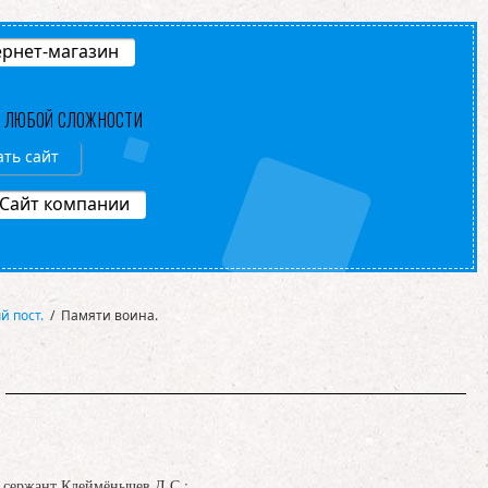
рнет-магазин
В ЛЮБОЙ СЛОЖНОСТИ
ать сайт
Сайт компании
й пост.
/
Памяти воина.
й сержант Клеймёнычев Д.С.: