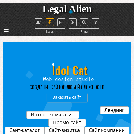
Legal Alien
≡
Како
Рцы
Idol Cat
gn studio
СОЗДАНИЕ САЙТОВ ЛЮБОЙ СЛОЖНОСТИ
Заказать сайт
Лендинг
Интернет-магазин
Промо-сайт
Сайт-каталог
Сайт-визитка
Сайт компании