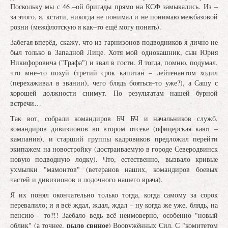
Поскольку мы с 46 –ой бригады прямо на КСФ замыкались. Из –
за этого, я, кстати, никогда не понимал и не понимаю межбазовой
розни (межфлотскую я как–то ещё могу понять).
Забегая вперёд, скажу, что из гарнизонов подводников я лично не
был только в Западной Лице. Хотя мой однокашник, сын Юрия
Никифоровича ("Графа") и звал в гости. Я тогда, помню, подумал,
что мне–то похуй (третий срок капитан – лейтенантом ходил
(перехаживал в звании), чего блядь бояться–то уже?), а Сашу с
хорошей должности снимут. По результатам нашей бурной
встречи…
Так вот, собрали командиров БЧ БЧ и начальников служб,
командиров дивизионов во втором отсеке (офицерская кают –
кампания), и старший группы кадровиков предложил перейти
экипажем на новостройку (достраиваемую в городе Северодвинск
новую подводную лодку). Что, естественно, вызвало кривые
ухмылки "мамонтов" (ветеранов наших, командиров боевых
частей и дивизионов и лодочного нашего врача).
Я их понял окончательно только тогда, когда самому за сорок
перевалило; и я всё ждал, ждал, ждал – ну когда же уже, блядь, на
пенсию - то?!! Заебало ведь всё неимоверно, особенно "новый
рыло свиное
облик" (а точнее,
) Вооружённых Сил. С "комитетом