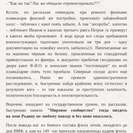
- "Как же так? Нас же обещали отремонтировать?!!".
Кстати, по рассказам очевидцев, при ремонте финнами
плавказарм финской же постройки, произошёл забавнейший
казус – таблички с кают снять забыли. А там "лесорубы", капитан
– лейтенант Иванов и капитан третьего ранга Петров (к примеру)
в каютах якобы проживают. А ведь вроде все следы пребывания
военнослужащих тщательно уничтожали аж три дня – одну
документацию на помойку носить заебались))). Напечатанные же
на машинке чёрным по белому, приклеенные на стандартный
прямоугольник из фанеры, и аккуратно прибитые гвоздиками на
двери кают Ф.И.О. и воинские звания "постояльцев" по всей
плавказарме снять тупо проебали. Северные соседи долго ещё
посмеивались. Наши же провели административное
расследование, и, быстренько найдя крайнюю жопу (естессно) в
результате кого – то там наказали за преступную халатность,
политическую близорукость и неосмотрительность.
Впрочем, инцидент на государственном уровне, по рассказам,
"Мировое сообщество" тогда пиздеть
быстренько замяли.
на мою Родину по любому поводу и без явно опасалось.
После вывода нас из боевого состава флота летом, незадолго до
дня ВМФ, к нам на 149 –ую приехали направленцы кадров флота.