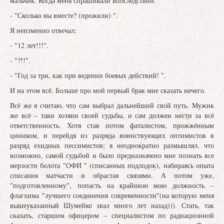
мальчик. Когда меня спрашивали впоследствии:
- "Сколько вы вместе? (прожили) ".
Я неизменно отвечал:
- "12 лет!!!".
- "?!!".
- "Год за три, как при ведении боевых действий! ".
И на этом всё. Больше про мой первый брак мне сказать нечего.
Всё же я считаю, что сам выбрал дальнейший свой путь. Мужик
же всё – таки хозяин своей судьбы, и сам должен нести за всё
ответственность. Хотя став потом фаталистом, прожжённым
циником, и перейдя из разряда воинствующих оптимистов в
разряд ехидных пессимистов; я неоднократно размышлял, что
возможно, самой судьбой и было предназначено мне познать все
мерзости болота "ОФИ " (списанных подлодок), набираясь опыта
списания матчасти и обрастая связями. А потом уже,
"подготовленному", попасть на крайнюю мою должность –
флагхима "лучшего соединения современности"(на которую меня
вышеуказанный Шумейко звал много лет назад))). Стать, так
сказать, старшим офицером – специалистом по радиационной