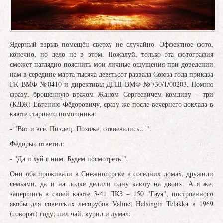
Ядерный взрыв помещён сверху не случайно. Эффектное фото,
конечно, но дело не в этом. Пожалуй, только эта фотография
сможет наглядно пояснить мои личные ощущения при доведении
нам в середине марта тысяча девятьсот развала Союза года приказа
ГК ВМФ №0410 и директивы ДГШ ВМФ №730/1/00203. Помню
фразу, брошенную врачом Жаном Сергеевичем комдиву – три
(КДЖ) Евгению Фёдоровичу, сразу же после вечернего доклада в
каюте старшего помощника:
- "Вот и всё. Пиздец. Похоже, отвоевались…".
Фёдорыч ответил:
- "Да и хуй с ним. Будем посмотреть!".
Они оба проживали в Снежногорске в соседних домах, дружили
семьями, да и на лодке делили одну каюту на двоих. А я же,
запершись в своей каюте 3-41 ПКЗ – 150 "Гауя", построенного
якобы для советских лесорубов Valmet Helsingin Telakka в 1969
(говорят) году; пил чай, курил и думал: