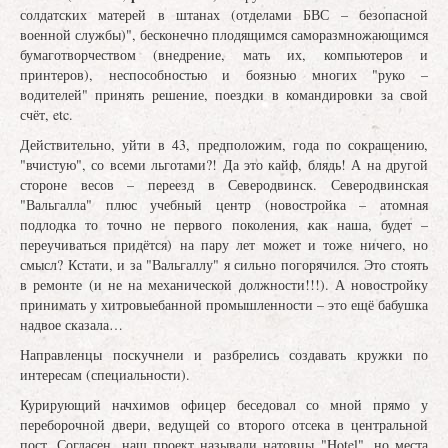
солдатских матерей в штанах (отделами БВС – безопасной
военной службы)", бесконечно плодящимся саморазмножающимся
бумаготворчеством (внедрение, мать их, компьютеров и
принтеров), неспособностью и боязнью многих "руко –
водителей" принять решение, поездки в командировки за свой
счёт, etc.
Действительно, уйти в 43, предположим, года по сокращению,
"вчистую", со всеми льготами?! Да это кайф, блядь! А на другой
стороне весов – переезд в Северодвинск. Северодвинская
"Вальгалла" плюс учебный центр (новостройка – атомная
подлодка то точно не первого поколения, как наша, будет –
переучиваться придётся) на пару лет может и тоже ничего, но
смысл? Кстати, и за "Вальгаллу" я сильно погорячился. Это стоять
в ремонте (и не на механической должности!!!). А новостройку
принимать у хитровыебанной промышленности – это ещё бабушка
надвое сказала…
Направленцы поскучнели и разбрелись создавать кружки по
интересам (специальности).
Курирующий начхимов офицер беседовал со мной прямо у
переборочной двери, ведущей со второго отсека в центральной
пост. Согласен, наш проект называли натовцы "Hotel", но места