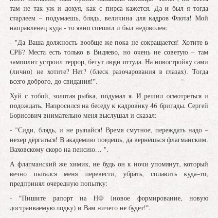
там не так уж и дохуя, как с пирса кажется. Да и был я тогда
старлеем – подумаешь, блядь, величина для кадров Флота! Мой
направленец куда - то явно спешил и был недоволен:
- "Да Ваша должность вообще же пока не сокращается! Хотите в
СРБ? Места есть только в Видяево, но очень не советую – там
замполит устроил террор, бегут люди оттуда. На новостройку сами
(лично) не хотите? Нет? (блеск разочарования в глазах). Тогда
всего доброго, до свидания!".
Хуй с тобой, золотая рыбка, подумал я. И решил осмотреться и
подождать. Напросился на беседу к кадровику 46 бригады. Сергей
Борисович внимательно меня выслушал и сказал:
- "Сиди, блядь, и не рыпайся! Время смутное, переждать надо –
нехер дёргаться! В академию поедешь, да вернёшься флагманским.
Ваховскому скоро на пенсию… ".
А флагманский же химик, не будь он к ночи упомянут, который
вечно пытался меня перевести, убрать, сплавить куда–то,
предпринял очередную попытку:
- "Пишите рапорт на НФ (новое формирование, новую
достраиваемую лодку) и Вам ничего не будет!".