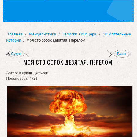
Главная
/
Мемуаристика
/
Записки ОФИцера
/
ОФИгительные
истории
/
Моя сто сорок девятая. Перелом.
Судак
Тудак
МОЯ СТО СОРОК ДЕВЯТАЯ. ПЕРЕЛОМ.
Автор:
Юджин Джексон
Просмотров: 4724