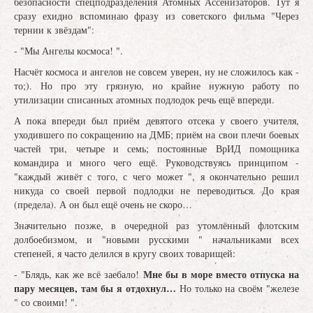
безопасности спецподразделения Атомных Ассенизаторов. Тут я
сразу ехидно вспоминаю фразу из советского фильма "Через
тернии к звёздам":
- "Мы Ангелы космоса! ".
Насчёт космоса и ангелов не совсем уверен, ну не сложилось как -
то;). Но про эту грязную, но крайне нужную работу по
утилизации списанных атомных подлодок речь ещё впереди.
А пока впереди был приём девятого отсека у своего учителя,
уходившего по сокращению на ДМБ; приём на свои плечи боевых
частей три, четыре и семь; постоянные ВрИД помощника
командира и много чего ещё. Руководствуясь принципом -
"каждый живёт с того, с чего может ", я окончательно решил
никуда со своей первой подлодки не переводиться. До края
(предела). А он был ещё очень не скоро…
Значительно позже, в очередной раз утомлённый флотским
долбоебизмом, и "новыми русскими " начальниками всех
степеней, я часто делился в кругу своих товарищей:
Мне бы в море вместо отпуска на
- "Блядь, как же всё заебало!
пару месяцев, там бы я отдохнул…
Но только на своём "железе
" со своими! ".