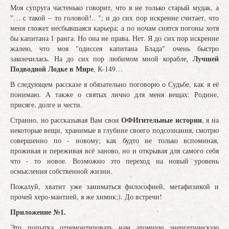
Моя супруга частенько говорит, что я не только старый мудак, а
"… с такой – то головой!.. "; и до сих пор искренне считает, что
меня гложет несбывшаяся карьера; а по ночам снятся погоны хотя
бы капитана 1 ранга. Но она не права. Нет. Я до сих пор искренне
жалею, что моя "одиссея капитана Блада" очень быстро
Лучшей
закончилась. На до сих пор любимом мной корабле,
Подводной Лодке в Мире
, К-149…
В следующем рассказе я обязательно поговорю о Судьбе, как я её
понимаю. А также о святых лично для меня вещах: Родине,
присяге, долге и чести.
ОФИгительные истории
Странно, но рассказывая Вам свои
, я на
некоторые вещи, хранимые в глубине своего подсознания, смотрю
совершенно по - новому; как будто не только вспоминая,
проживая и переживая всё заново, но и открывая для самого себя
что - то новое. Возможно это переход на новый уровень
осмысления собственной жизни.
Пожалуй, хватит уже заниматься философией, метафизикой и
прочей херо-мантией, я же химик;). До встречи!
Приложение №1.
Это попытка отремонтировать нам атомную энергетическую