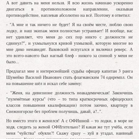
А вот давить на меня нельзя. Я всю жизнь начинаю ускоренно
двигаться в противоположном направлении, оказывая
противодействие, наплевав абсолютно на всё. Поэтому я ответил:
- "А мне и так ничего не будет! Я на своём месте, люблю свою
лодку, и наш экипаж меня полностью устраивает! И вообще, вас
нет удивляет, что меня до сих пор никто с должности не
сдвинул?", и ухмыльнулся кривой ухмылкой, которую многие во
мне дико ненавидят. Ваховский испугался и включил реверс. А
это всего-навсего был наглый блеф - никого за спиной у меня не
было...
Предлагал мне и интереснейшей судьбы офицер капитан 3 ранга
Шумейко Василий Иванович стать флагманским 74 однремпл. Он
на повышение шёл и искал себе замену:
- "Женя, на дивизионе должность неакадемическая! Закончишь
"пулемётные курсы" (что – то типа краткосрочных офицерских
классов повышения квалификации) потом заочно, квартиру в
Снежногорске без проблем получишь, давай, а?..".
Но вместо этого я женился! А с ОФИшной – то лодки, в море не
ходя, следить за женой ОФИгительно? И какая же тут учёба, если
меня "чуйства" обуяли?! Скажу сразу – хуй я угадал, наивный