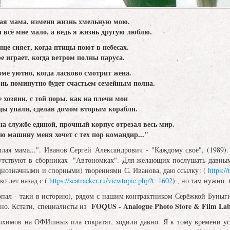
лая мама, измени жизнь хмельную мою.
и всё мне мало, а ведь я жизнь другую люблю.
нце сияет, когда птицы поют в небесах.
е играет, когда ветром полны паруса.
оме уютно, когда ласково смотрит жена.
нь поминутно будет счастьем семейным полна.
е хозяин, с той поры, как на плечи мои
ды упали, сделав домом вторым корабли.
а службе единой, прочный корпус отрезал весь мир.
ю машину меня хочет с тех пор командир..."
лая мама...". Иванов Сергей Александрович - "Каждому своё", (1989).
тствуют в сборниках -"Автономках". Для желающих послушать давным 
днозначными и спорными) творениями С. Иванова, даю ссылку: (
https:/
ко лет назад с (
https://seatracker.ru/viewtopic.php?t=1602
) , но там нужно 
опал - таки в историю), рядом с нашим контрактником Серёжкой Буныги
FOQUS - Analogue Photo Store & Film La
адно. Кстати, специалисты из
ачхимов на ОФИшных пла сократят, ходили давно. Я к тому времени усп