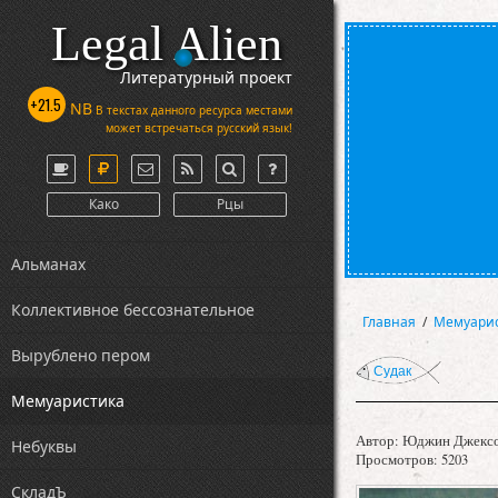
Legal Alien
Литературный проект
+21.5
NB
В текстах данного ресурса местами
может встречаться русский язык!
Како
Рцы
Альманах
Коллективное бессознательное
Главная
/
Мемуари
Вырублено пером
Судак
Мемуаристика
Автор:
Юджин Джекс
Небуквы
Просмотров: 5203
СкладЪ