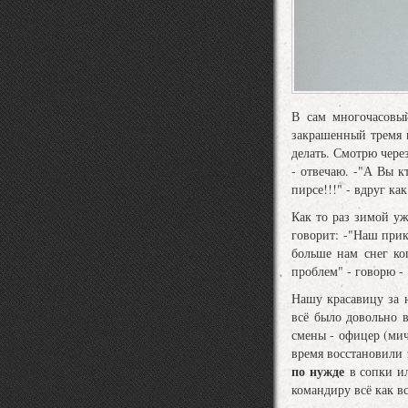
В сам многочасовы
закрашенный тремя ц
делать. Смотрю через
- отвечаю. -"А Вы к
пирсе!!!" - вдруг ка
Как то раз зимой у
говорит: -"Наш прик
больше нам снег ко
проблем" - говорю - 
Нашу красавицу за 
всё было довольно 
смены - офицер (мич
время восстановили 
по нужде
в сопки 
командиру всё как вс