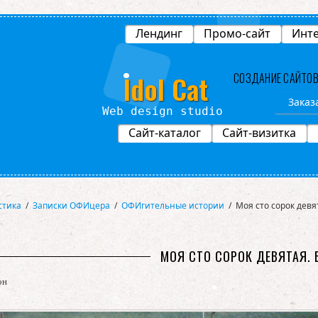
Лендинг
Промо-сайт
Инте
Idol Cat
СОЗДАНИЕ САЙТО
Заказ
Сайт-каталог
Сайт-визитка
стика
/
Записки ОФИцера
/
ОФИгительные истории
/
Моя сто сорок девя
МОЯ СТО СОРОК ДЕВЯТАЯ.
он