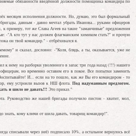
сполняемые обязанности введённой должности помощника командира по
трёх месяцев исполнения должности. Но, думаю, это был формальный
 бригады, давным - давно мечтал убрать Иванова... руками офицеров
и, к примеру, тот же Слава Агеев на такие "заманчивые" предложения
ые: -"А кто тут у нас должен флагманским химиком стать?" и прочую
пока он твой командир." - отбрёхивался я.
ому" и сказал, дословно: -"Коля, блядь, а ты, оказывается, уже не
ение.
л к нему на разборки уволенного в запас три года назад (!!!) нашего
м офицерам, но временно оставим его в покое. Все попытки заменить
оспитывайте! И... если на то пошло, как же Вы его командиром - то
Под надуманным предлогом.
опор, ему устроили вызов к НШ флота.
ать и шило не давать!!!
Это приказ."
ота. Руководство же нашей бригады получило пистон - хватит, мол,
до знать, кому ключи от шила давать, товарищ командир!".
гда списывали через неё) подписало 10%, а остальное вернулось всё