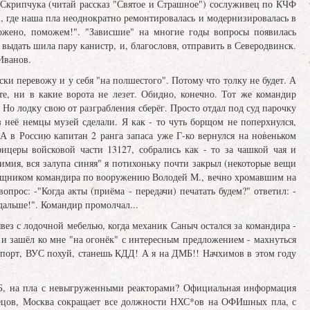
 Скрипчука (читай рассказ "Святое и Страшное") сослуживец по КЧФ
", где наша пла неоднократно ремонтировалась и модернизировалась в
ожено, поможем!". "Зависшие" на многие годы вопросы появилась
дать шила пару канистр, и, благословя, отправить в Северодвинск.
 Иванов.
ски перевожу и у себя "на полшестого". Потому что толку не будет. А
те, ни в какие ворота не лезет. Обидно, конечно. Тот же командир
Но лодку свою от разграбления сберёг. Просто отдал под суд парочку
 неё немцы музей сделали. Я как - то чуть борщом не поперхнулся,
А в Россию капитан 2 ранга запаса уже Г-ко вернулся на новеньком
ицеры войсковой части 13127, собрались как - то за чашкой чая и
имия, вся залупа синяя" я потихоньку почти закрыл (некоторые вещи
омощником командира по вооружению Володей М., вечно хромавшим на
прос: -"Когда акты (приёма - передачи) печатать будем?" ответил: -
дальше!". Командир промолчал...
ывез с лодочной мебелью, когда механик Саныч остался за командира -
 и зашёл ко мне "на огонёк" с интересным предложением - махнуться
рапорт, ВУС похуй, станешь КДД! А я на ДМБ!! Начхимов в этом году
о РБ, на пла с невыгруженными реакторами? Официальная информация
дрецов, Москва сокращает все должности НХС*ов на ОФИшных пла, с