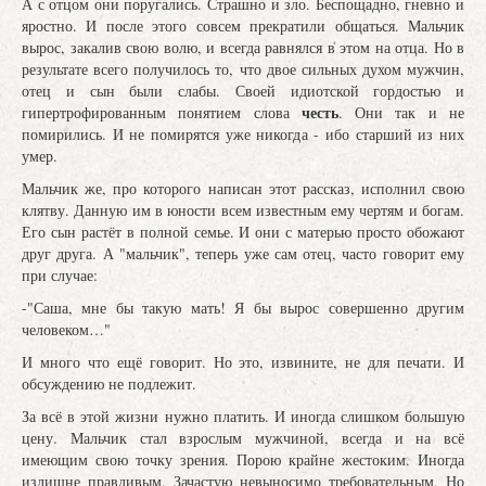
А с отцом они поругались. Страшно и зло. Беспощадно, гневно и
яростно. И после этого совсем прекратили общаться. Мальчик
вырос, закалив свою волю, и всегда равнялся в этом на отца. Но в
результате всего получилось то, что двое сильных духом мужчин,
отец и сын были слабы. Своей идиотской гордостью и
честь
гипертрофированным понятием слова
. Они так и не
помирились. И не помирятся уже никогда - ибо старший из них
умер.
Мальчик же, про которого написан этот рассказ, исполнил свою
клятву. Данную им в юности всем известным ему чертям и богам.
Его сын растёт в полной семье. И они с матерью просто обожают
друг друга. А "мальчик", теперь уже сам отец, часто говорит ему
при случае:
-"Саша, мне бы такую мать! Я бы вырос совершенно другим
человеком…"
И много что ещё говорит. Но это, извините, не для печати. И
обсуждению не подлежит.
За всё в этой жизни нужно платить. И иногда слишком большую
цену. Мальчик стал взрослым мужчиной, всегда и на всё
имеющим свою точку зрения. Порою крайне жестоким. Иногда
излишне правдивым. Зачастую невыносимо требовательным. Но