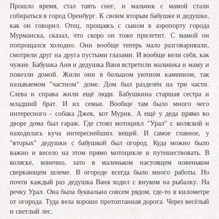
Прошло время, стал таять снег, и мальчик с мамой стали
собираться в город Оренбург. К своим вторым бабушке и дедушке,
как он говорил. Отец, прощаясь с сыном в аэропорту города
Мурманска, сказал, что скоро он тоже прилетит. С мамой он
попрощался холодно. Они вообще теперь мало разговаривали,
смотрели друг на друга пустыми глазами. И вообще вели себя, как
чужие. Бабушка Аня и дедушка Ваня встретили мальчика и маму и
повезли домой. Жили они в большом уютном каменном, так
называемом "частном" доме. Дом был разделён на три части.
Слева и справа жили ещё люди. Бабушкина старшая сестра и
младший брат. И их семьи. Вообще там было много чего
интересного - собака Джек, кот Мурик. А ещё у деда прямо во
дворе дома был гараж. Где стоял мотоцикл "Урал" с коляской и
находилась куча интереснейших вещей. И самое главное, у
"вторых" дедушки с бабушкой был огород. Куда можно было
важно и весело на этом прямо мотоцикле и путешествовать. В
коляске, конечно, зато в маленьком настоящем новеньком
сверкающем шлеме. В огороде всегда было много работы. Но
почти каждый раз дедушка Ваня ходил с внуком на рыбалку. На
речку Урал. Она была буквально совсем рядом, где-то в километре
от огорода. Туда вела хорошо протоптанная дорога. Через весёлый
и светлый лес.