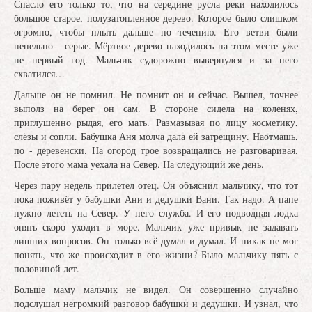
Спасло его только то, что на середине русла реки находилось
большое старое, полузатопленное дерево. Которое было слишком
огромно, чтобы плыть дальше по течению. Его ветви были
пепельно - серые. Мёртвое дерево находилось на этом месте уже
не первый год. Мальчик судорожно вывернулся и за него
схватился…
Дальше он не помнил. Не помнит он и сейчас. Вышел, точнее
выполз на берег он сам. В стороне сидела на коленях,
приглушенно рыдая, его мать. Размазывая по лицу косметику,
слёзы и сопли. Бабушка Аня молча дала ей затрещину. Наотмашь,
по - деревенски. На огород трое возвращались не разговаривая.
После этого мама уехала на Север. На следующий же день.
Через пару недель прилетел отец. Он объяснил мальчику, что тот
пока поживёт у бабушки Ани и дедушки Вани. Так надо. А папе
нужно лететь на Север. У него служба. И его подводная лодка
опять скоро уходит в море. Мальчик уже привык не задавать
лишних вопросов. Он только всё думал и думал. И никак не мог
понять, что же происходит в его жизни? Было мальчику пять с
половиной лет.
Больше маму мальчик не видел. Он совершенно случайно
подслушал негромкий разговор бабушки и дедушки. И узнал, что