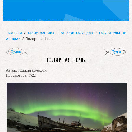
Главная
/
Мемуаристика
/
Записки ОФИцера
/
ОФИгительные
истории
/
Полярная Ночь.
Судак
Тудак
ПОЛЯРНАЯ НОЧЬ.
Автор:
Юджин Джексон
Просмотров: 3722