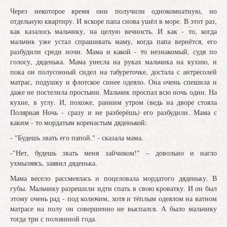
Через некоторое время они получили однокомнатную, но
отдельную квартиру. И вскоре папа снова ушёл в море. В этот раз,
как казалось мальчику, на целую вечность. И как - то, когда
мальчик уже устал спрашивать маму, когда папа вернётся, его
разбудили среди ночи. Мама и какой - то незнакомый, судя по
голосу, дяденька. Мама унесла на руках мальчика на кухню, и
пока он полусонный сидел на табуреточке, достала с антресолей
матрас, подушку и флотское синее одеяло. Она очень спешила и
даже не постелила простыни. Мальчик проспал всю ночь один. На
кухне, в углу. И, похоже, ранним утром (ведь на дворе стояла
Полярная Ночь - сразу и не разберёшь) его разбудили. Мама с
каким - то мордатым коренастым дяденькой:
- "Будешь звать его папой." - сказала мама.
-"Нет, будешь звать меня зайчиком!" – довольно и нагло
ухмыляясь, заявил дяденька.
Мама весело рассмеялась и поцеловала мордатого дяденьку. В
губы. Мальчику разрешили идти спать в свою кроватку. И он был
этому очень рад - под колючим, хотя и тёплым одеялом на ватном
матрасе на полу он совершенно не выспался. А было мальчику
тогда три с половиной года.