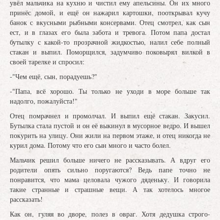
увёл мальчика на кухню и чистил ему апельсины. Он их много
принёс домой, и ещё он нажарил картошки, пооткрывал кучу
банок с вкусными рыбными консервами. Отец смотрел, как сын
ест, и в глазах его была забота и тревога. Потом папа достал
бутылку с какой-то прозрачной жидкостью, налил себе полный
стакан и выпил. Поморщился, задумчиво поковырял вилкой в
своей тарелке и спросил:
-"Чем ещё, сын, порадуешь?"
-"Папа, всё хорошо. Ты только не уходи в море больше так
надолго, пожалуйста!"
Отец помрачнел и промолчал. И выпил ещё стакан. Закусил.
Бутылка стала пустой и он её выкинул в мусорное ведро. И вышел
покурить на улицу. Они жили на первом этаже, и отец никогда не
курил дома. Потому что его сын много и часто болел.
Мальчик решил больше ничего не рассказывать. А вдруг его
родители опять сильно поругаются? Ведь папе точно не
понравится, что мама целовала чужого дяденьку. И говорила
такие странные и страшные вещи. А так хотелось многое
рассказать!
Как он, гуляя во дворе, полез в овраг. Хотя дедушка строго-