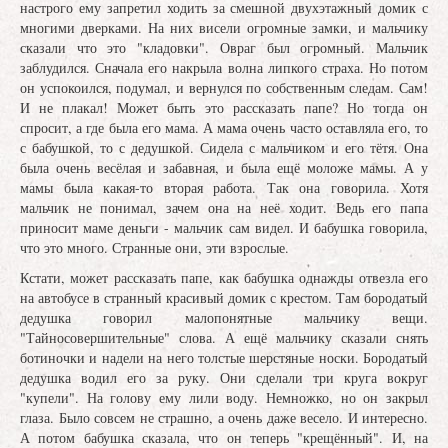
настрого ему запретил ходить за смешной двухэтажный домик с
многими дверками. На них висели огромные замки, и мальчику
сказали что это "кладовки". Овраг был огромный. Мальчик
заблудился. Сначала его накрыла волна липкого страха. Но потом
он успокоился, подумал, и вернулся по собственным следам. Сам!
И не плакал! Может быть это рассказать папе? Но тогда он
спросит, а где была его мама. А мама очень часто оставляла его, то
с бабушкой, то с дедушкой. Сидела с мальчиком и его тётя. Она
была очень весёлая и забавная, и была ещё моложе мамы. А у
мамы была какая-то вторая работа. Так она говорила. Хотя
мальчик не понимал, зачем она на неё ходит. Ведь его папа
приносит маме деньги - мальчик сам видел. И бабушка говорила,
что это много. Странные они, эти взрослые.
Кстати, может рассказать папе, как бабушка однажды отвезла его
на автобусе в странный красивый домик с крестом. Там бородатый
дедушка говорил малопонятные мальчику вещи.
"Тайносовершительные" слова. А ещё мальчику сказали снять
ботиночки и надели на него толстые шерстяные носки. Бородатый
дедушка водил его за руку. Они сделали три круга вокруг
"купели". На голову ему лили воду. Немножко, но он закрыл
глаза. Было совсем не страшно, а очень даже весело. И интересно.
А потом бабушка сказала, что он теперь "крещённый". И, на