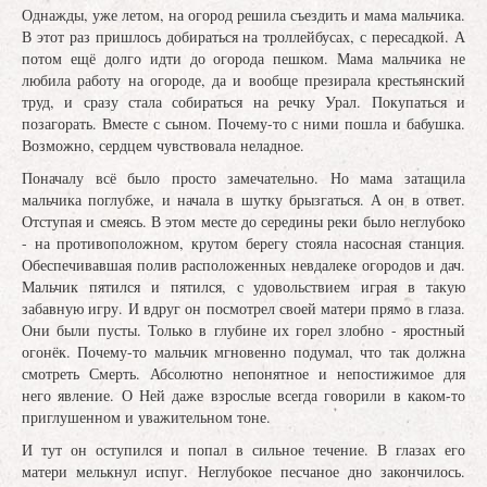
Однажды, уже летом, на огород решила съездить и мама мальчика.
В этот раз пришлось добираться на троллейбусах, с пересадкой. А
потом ещё долго идти до огорода пешком. Мама мальчика не
любила работу на огороде, да и вообще презирала крестьянский
труд, и сразу стала собираться на речку Урал. Покупаться и
позагорать. Вместе с сыном. Почему-то с ними пошла и бабушка.
Возможно, сердцем чувствовала неладное.
Поначалу всё было просто замечательно. Но мама затащила
мальчика поглубже, и начала в шутку брызгаться. А он в ответ.
Отступая и смеясь. В этом месте до середины реки было неглубоко
- на противоположном, крутом берегу стояла насосная станция.
Обеспечивавшая полив расположенных невдалеке огородов и дач.
Мальчик пятился и пятился, с удовольствием играя в такую
забавную игру. И вдруг он посмотрел своей матери прямо в глаза.
Они были пусты. Только в глубине их горел злобно - яростный
огонёк. Почему-то мальчик мгновенно подумал, что так должна
смотреть Смерть. Абсолютно непонятное и непостижимое для
него явление. О Ней даже взрослые всегда говорили в каком-то
приглушенном и уважительном тоне.
И тут он оступился и попал в сильное течение. В глазах его
матери мелькнул испуг. Неглубокое песчаное дно закончилось.