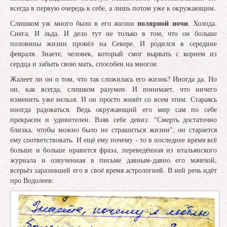
всегда в первую очередь к себе, а лишь потом уже к окружающим.
полярной ночи
Слишком уж много было в его жизни
. Холода.
Снега. И льда. И дело тут не только в том, что он больше
половины жизни провёл на Севере. И родился в середине
февраля. Знаете, человек, который смог вырвать с корнем из
сердца и забыть свою мать, способен на многое.
Жалеет ли он о том, что так сложилась его жизнь? Иногда да. Но
он, как всегда, слишком разумен. И понимает, что ничего
изменить уже нельзя. И он просто живёт со всем этим. Стараясь
иногда радоваться. Ведь окружающий его мир сам по себе
прекрасен и удивителен. Взяв себе девиз: "Смерть достаточно
близка, чтобы можно было не страшиться жизни", он старается
ему соответствовать. И ещё ему почему - то в последнее время всё
больше и больше нравится фраза, переведённая из итальянского
журнала и озвученная в письме давным-давно его мачехой,
всерьёз заразившей его в своё время астрологией. В ней речь идёт
про Водолеев: