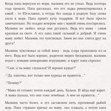
Когда папа вернулся из моря, мальчик его не узнал. Ведь полтора
года прошло. Папа рассказал, что его лодка ремонтировалась в
какой - то Югославии, а оттуда без захода в родную базу снова
ушла в море. Папа привёз кучу подарков. И всё было просто
замечательно. Но поздно вечером они с мамой очень поссорились.
Мальчик не любил, когда они ругались. Ведь его мама - самая
красивая на свете. А его папа такой сильный и добрый. И очень
маму любит. Мальчик это чувствовал. Зачем же они злятся друг на
друга?
Мальчик чувствовал за собой вину - ведь ссора произошла из-за
него. Ведь всё было хорошо, родители мирно беседовали, мальчик
играл с новыми шикарными игрушками, и вдруг папа спросил:
-"Сын, а ты маму слушался? И хорошо кушал?"
-"Да, папочка, вот только мне курица не нравится…"
-"Почему?"
-"Мама её готовит почти каждый день. Бульон. И яйца ещё варит.
А мама сказала, что они тоже лечебные. А мне не нравится…"
Мальчик часто болел, и его заставляли пить противный рыбий
жир. Папа страшно кричал на маму, она плакала, а потом папа