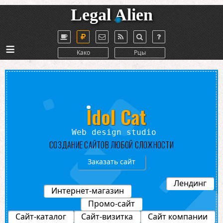
Legal Alien
≡
Како
Рцы
Idol Cat
io
СОЗДАНИЕ САЙТОВ ЛЮБОЙ СЛОЖНОСТИ
Заказать сайт
Лендинг
Интернет-магазин
Промо-сайт
Сайт-каталог
Сайт-визитка
Сайт компании