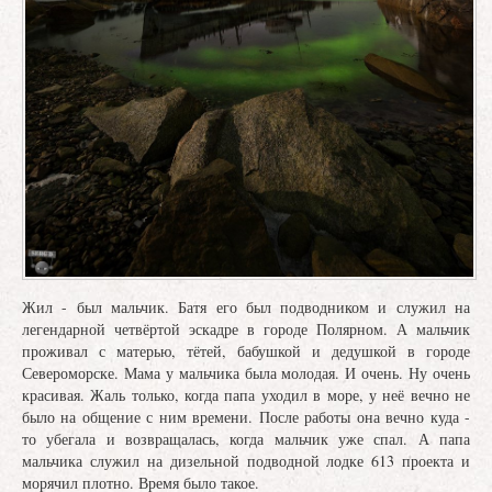
Жил - был мальчик. Батя его был подводником и служил на
легендарной четвёртой эскадре в городе Полярном. А мальчик
проживал с матерью, тётей, бабушкой и дедушкой в городе
Североморске. Мама у мальчика была молодая. И очень. Ну очень
красивая. Жаль только, когда папа уходил в море, у неё вечно не
было на общение с ним времени. После работы она вечно куда -
то убегала и возвращалась, когда мальчик уже спал. А папа
мальчика служил на дизельной подводной лодке 613 проекта и
морячил плотно. Время было такое.