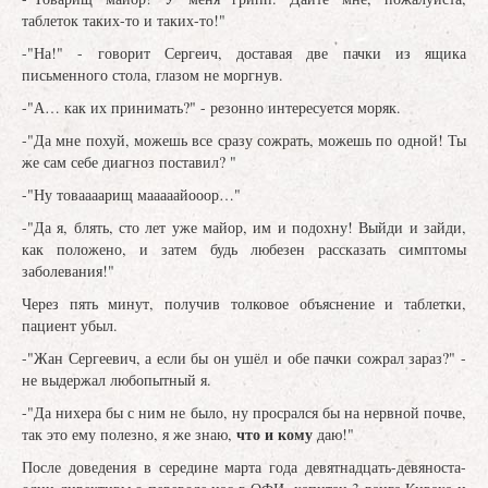
таблеток таких-то и таких-то!"
-"На!" - говорит Сергеич, доставая две пачки из ящика
письменного стола, глазом не моргнув.
-"А… как их принимать?" - резонно интересуется моряк.
-"Да мне похуй, можешь все сразу сожрать, можешь по одной! Ты
же сам себе диагноз поставил? "
-"Ну товаааарищ мааааайооор…"
-"Да я, блять, сто лет уже майор, им и подохну! Выйди и зайди,
как положено, и затем будь любезен рассказать симптомы
заболевания!"
Через пять минут, получив толковое объяснение и таблетки,
пациент убыл.
-"Жан Сергеевич, а если бы он ушёл и обе пачки сожрал зараз?" -
не выдержал любопытный я.
-"Да нихера бы с ним не было, ну просрался бы на нервной почве,
что и кому
так это ему полезно, я же знаю,
даю!"
После доведения в середине марта года девятнадцать-девяноста-