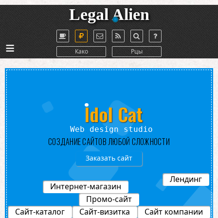
Legal Alien
≡
Како
Рцы
Idol Cat
o
СОЗДАНИЕ САЙТОВ ЛЮБОЙ СЛОЖНОСТИ
Заказать сайт
Лендинг
Интернет-магазин
Промо-сайт
Сайт-каталог
Сайт-визитка
Сайт компании