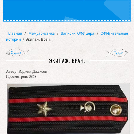
Главная
/
Мемуаристика
/
Записки ОФИцера
/
ОФИгительные
истории
/
Экипаж. Врач.
Судак
Тудак
ЭКИПАЖ. ВРАЧ.
Автор:
Юджин Джексон
Просмотров: 3868