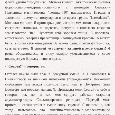
флота удачно "продулись". Музыка гремит. Акустическая система
форсировано-модернизированного с помощью Серёжки-
Паяльника магнитофона "Тоника-310" надрывается. Играла, я
запомнил почему-то, популярная в то время группа "Laserdance".
Мигалки мигают. Я приоткрыл дверь (гости-механики накурили с
соседнего экипажа), и одеваясь, попутно выписываю какое-то
замысловатое "па". Чувствуя себя королём танца. А королева,
естественно, северная прелестница неописуемой красоты. А может
быть, вполне себе описуемой. А может быть, просто фигуристая,
Я спиной чувствую - за мной кто-то следит!
суть не в этом.
Я
резко оборачиваюсь, и вижу ехидно ухмыляющегося в свою
шкиперскую бородку нашего врача.
-"Созрел!" - говорит он.
Остался как-то наш врач в дежурной смене. А я собирался в
Снежногорск за зимними шмотками ("гражданкой"). Поскольку
снабжение там всегда получше было, чем в Полярном (или
Военторг там воровал меньше?). Пригласил меня Сергеич к себе и
говорит, так мол и так, моя супруга работает старшим
администратором Снежногорского ресторана. Передай мол,
привет, и скажи что я в смене сижу, скучаю! Я не помню, как
тогда называлось это питейно-танцевально-развлекательное
заведение. Скажу Вам по секрету, больше я ни разу там и не был.