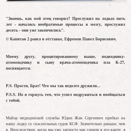
"Знаешь, как мой отец говорил? Прослужил на лодках пять
лет - начались необратимые процессы в мозгу, прослужил
десять - они уже закончились".
© Капитан 2 ранга в отставке, Ефремов Павел Борисович.
Моему другу, процитированному выше, подводнику-
атомоходчику и сыну врача-атомоходчика пла К-27,
посвящается.
P.S. Прости, Брат! Что мы так недолго дружили...
P.S.S. Но я горжусь тем, что успел подружиться и пообщаться
с тобой.
Майор медицинской службы Юдин Жан Сергеевич прибыл на
нашу лодку со спасательных судов КСФ. Значительно раньше, чем
я. Впоследствии, когда мы уже запросто чаи гоняли в его каюте, я