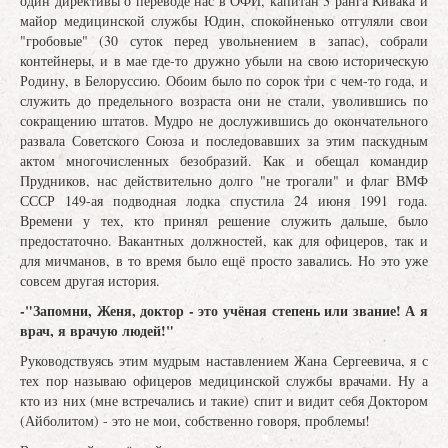
один директивы о переводе нас в ОФИ, капитан 3 ранга Кивака и
майор медицинской службы Юдин, спокойненько отгуляли свои
"гробовые" (30 суток перед увольнением в запас), собрали
контейнеры, и в мае где-то дружно убыли на свою историческую
Родину, в Белоруссию. Обоим было по сорок три с чем-то года, и
служить до предельного возраста они не стали, уволившись по
сокращению штатов. Мудро не дослужившись до окончательного
развала Советского Союза и последовавших за этим паскудным
актом многочисленных безобразий. Как и обещал командир
Прудников, нас действительно долго "не трогали" и флаг ВМФ
СССР 149-ая подводная лодка спустила 24 июня 1991 года.
Времени у тех, кто принял решение служить дальше, было
предостаточно. Вакантных должностей, как для офицеров, так и
для мичманов, в то время было ещё просто завались. Но это уже
совсем другая история.
-"Запомни, Женя, доктор - это учёная степень или звание! А я
врач, я врачую людей!"
Руководствуясь этим мудрым наставлением Жана Сергеевича, я с
тех пор называю офицеров медицинской службы врачами. Ну а
кто из них (мне встречались и такие) спит и видит себя Доктором
(Айболитом) - это не мои, собственно говоря, проблемы!