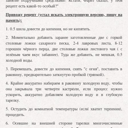
занятие подручными средствами! Кстати, Фарит сказал, у тебя
рецепт есть какой-то особый?"
Привожу рецепт (устал искать электронную версию, пишу на
память):
1. 0.5 шила довести до кипения, но не кипятить.
2. Моментально добавить заранее заготовленные две с горкой
столовые ложки сахарного песка, 2-4 лавровых листа, 8-12
горошин чёрного перца, две столовые ложки листового чая ( с
зелёным чаем вкус забавнее). Туда же добавить, не мешкая, 0.5
холодной воды.
3. Перемешать, довести до кипения, снять "с огня", поставить в
раковину, предварительно заткнутую пробкой (тряпкой).
4. Крайне аккуратно набираем в раковину холодную воду, чтобы
она закрывала три четверти кастрюли, если процесс нужно
ускорить, аккуратно добавляем холодную воду и в глубокую
тарелку.
5. Остудить до комнатной температуры (если хватит терпения),
процедить.
6. Осевшие на внешней стороне тарелки многочисленные