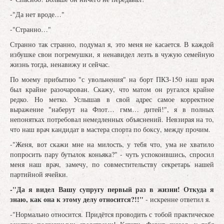
-"Да нет вроде…"
-"Странно…"
Странно так странно, подумал я, это меня не касается. В каждой
избушке свои погремушки, я ненавидел лезть в чужую семейную
жизнь тогда, ненавижу и сейчас.
По моему прибытию "с увольнения" на борт ПКЗ-150 наш врач
был крайне разочарован. Скажу, что матом он ругался крайне
редко. Но метко. Услышав в свой адрес самое корректное
выражение "наберут на Флот… гмм… дитей!", я в полных
непонятках потребовал немедленных объяснений. Невзирая на то,
что наш врач кандидат в мастера спорта по боксу, между прочим.
-"Женя, вот скажи мне на милость, у тебя что, ума не хватило
попросить пару бутылок коньяка?" - чуть успокоившись, спросил
меня наш врач, замечу, по совместительству секретарь нашей
партийной ячейки.
-"Да я видел Вашу супругу первый раз в жизни!
Откуда я
знаю, как она к этому делу относится?!!"
- искренне ответил я.
-"Нормально относится. Придётся проводить с тобой практическое