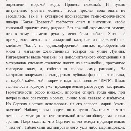
опреснения морской воды. Процесс сложный. И нужно
интуитивно уловить момент, чтобы пресная вода опять не
засолилась. Так и в кустарном производстве тёмно-коричневого
ликёра "Какая Прелесть" требуются опыт и интуиция, чтобы
конечный продукт душу радовал. Без ложной скромности отмечу,
что к тому времени рука у меня была набита. Хотя всё
приходилось делать в стандартной кастрюле из нержавейки с
клеймом "база", на одноконфорочной плитке, приобретённой
мной в магазине хозяйственных товаров на улице Лунина.
Ингредиенты выше указаны, из дополнительного оборудования и
материалов упомяну столовую ложку из нержавейки, проточную
холодную воду, и, собственно говоря, саму раковину. На
кастрюлю водружалась стандартная глубокая фарфоровая тарелка,
с голубой каёмочкой, якорем и надписью золотом "ВМФ". Шило
заливалось в горячую уже (предварительно разогретую) кастрюлю.
Герметичности особо никакой, впрочем спирта тогда ещё, при
неурезанных советских нормах, лично мне хватало с избытком.
Но Сергеич настоял использовать из его запасов, марки "очень
вкусное". Наблюдая сам процесс, он попутно объяснял мне, что я
делаю, с медицински-очистительной-отвсякогоблядерьма точки
зрения. Надо сказать, что Сергеич шило всегда предварительно
"чистил". Таблетками активированного угля либо марганцовкой.