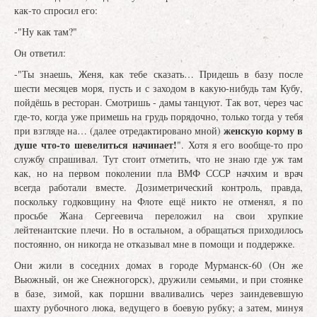
как-то спросил его:
-"Ну как там?"
Он ответил:
-"Ты знаешь, Женя, как тебе сказать… Придешь в базу после
шести месяцев моря, пусть и с заходом в какую-нибудь там Кубу,
пойдёшь в ресторан. Смотришь - дамы танцуют. Так вот, через час
где-то, когда уже примешь на грудь порядочно, только тогда у тебя
женскую корму в
при взгляде на… (далее отредактировано мной)
душе что-то шевелиться начинает!
". Хотя я его вообще-то про
службу спрашивал. Тут стоит отметить, что не знаю где уж там
как, но на первом поколении пла ВМФ СССР начхим и врач
всегда работали вместе. Дозиметрический контроль, правда,
поскольку годковщину на Флоте ещё никто не отменял, я по
просьбе Жана Сергеевича переложил на свои хрупкие
лейтенантские плечи. Но в остальном, а обращаться приходилось
постоянно, он никогда не отказывал мне в помощи и поддержке.
Они жили в соседних домах в городе Мурманск-60 (Он же
Вьюжный, он же Снежногорск), дружили семьями, и при стоянке
в базе, зимой, как поршни вваливались через заиндевевшую
шахту рубочного люка, ведущего в боевую рубку; а затем, минуя