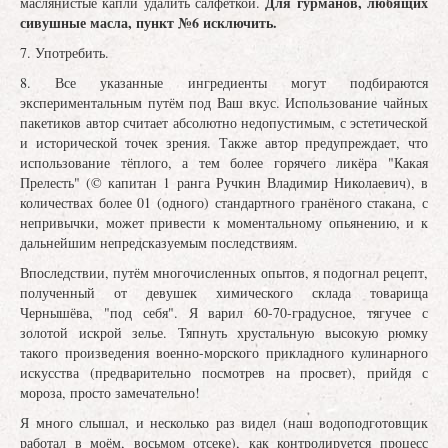
Для гурманов, любящих
маслянистые капли удалить салфеткой.
сивушные масла, пункт №6 исключить.
7. Употребить.
8. Все указанные ингредиенты могут подбираются
экспериментальным путём под Ваш вкус. Использование чайных
пакетиков автор считает абсолютно недопустимым, с эстетической
и исторической точек зрения. Также автор предупреждает, что
использование тёплого, а тем более горячего ликёра "Какая
Прелесть" (© капитан 1 ранга Ручкин Владимир Николаевич), в
количествах более 01 (одного) стандартного гранёного стакана, с
непривычки, может привести к моментальному опьянению, и к
дальнейшим непредсказуемым последствиям.
Впоследствии, путём многочисленных опытов, я подогнал рецепт,
полученный от девушек химического склада товарища
Чернышёва, "под себя". Я варил 60-70-градусное, тягучее с
золотой искрой зелье. Тяпнуть хрустальную высокую рюмку
такого произведения военно-морского прикладного кулинарного
искусства (предварительно посмотрев на просвет), прийдя с
мороза, просто замечательно!
Я много слышал, и несколько раз видел (наш водоподготовщик
работал в моём, восьмом отсеке), как контролируется процесс