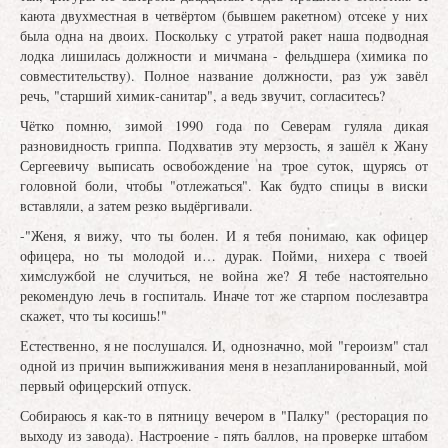
каюта двухместная в четвёртом (бывшем ракетном) отсеке у них
была одна на двоих. Поскольку с утратой ракет наша подводная
лодка лишилась должности и мичмана - фельдшера (химика по
совместительству). Полное название должности, раз уж завёл
речь, "старший химик-санитар", а ведь звучит, согласитесь?
Чётко помню, зимой 1990 года по Северам гуляла дикая
разновидность гриппа. Подхватив эту мерзость, я зашёл к Жану
Сергеевичу выписать освобождение на трое суток, щурясь от
головной боли, чтобы "отлежаться". Как будто спицы в виски
вставляли, а затем резко выдёргивали.
-"Женя, я вижу, что ты болен. И я тебя понимаю, как офицер
офицера, но ты молодой и… дурак. Пойми, нихера с твоей
химслужбой не случиться, не война же? Я тебе настоятельно
рекомендую лечь в госпиталь. Иначе тот же старпом послезавтра
скажет, что ты косишь!"
Естественно, я не послушался. И, однозначно, мой "героизм" стал
одной из причин выпижживания меня в незапланированный, мой
первый офицерский отпуск.
Собираюсь я как-то в пятницу вечером в "Палку" (ресторация по
выходу из завода). Настроение - пять баллов, на проверке штабом