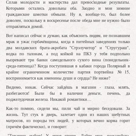
Сплав молодости и мастерства дал превосходные результаты.
Которыми остались довольны оба. Заодно и мои зимние
гражданские шмотки обмыли. Ну я, вообще-то, был более
доволен, поскольку в воскресенье после обеда мне не нужно было
отправляться домой.
Вот написал сейчас и думаю, как объяснить людям, не познавшим
мрак и ужас горбачёвщины, когда в питейных заведениях только
два молдавских брата-акробата "Стрэлучитор" и "Стругураш",
водка по талонам, а под койкой на ПКЗ у тебя подпольно
вызревают три банки самодельного сухого вина (понедельник-
среда-пятница)? Когда поступившая в кабаки города Полярный в
крайне ограниченном количестве партия портвейна №15,
воспринимается как именины души и сердца? Не ниже?
Видимо, никак. Сейчас зайдёшь в магазин - глаза, млять,
разбегаются! Были бы в наличии деньги, печень, да
поджелудочная железа. Никакой романтики…
Как-то помню, сидели мы, пили чай и мирно беседовали. За
жизнь. Тут стук в дверь, залетает один из наших шебутных
матросов, из породы тех людей, у которых вечно корма горит
(причём фактически), и говорит:
-"Товарищ майор! У меня грипп. Дайте мне, пожалуйста,