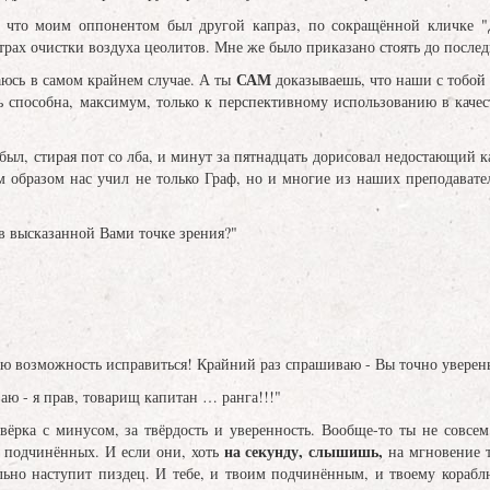
 что моим оппонентом был другой капраз, по сокращённой кличке "
рах очистки воздуха цеолитов. Мне же было приказано стоять до послед
САМ
аюсь в самом крайнем случае. А ты
доказываешь, что наши с тобо
ь способна, максимум, только к перспективному использованию в качес
убыл, стирая пот со лба, и минут за пятнадцать дорисовал недостающий 
м образом нас учил не только Граф, но и многие из наших преподавател
в высказанной Вами точке зрения?"
ю возможность исправиться! Крайний раз спрашиваю - Вы точно уверены
ваю - я прав, товарищ капитан … ранга!!!"
вёрка с минусом, за твёрдость и уверенность. Вообще-то ты не совсем 
на секунду, слышишь,
х подчинённых. И если они, хоть
на мгновение то
ально наступит пиздец. И тебе, и твоим подчинённым, и твоему кора