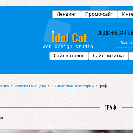
Лендинг
Промо-сайт
Инте
Idol Cat
СОЗДАНИЕ САЙТО
Заказ
studio
Сайт-каталог
Сайт-визитка
стика
/
Записки ОФИцера
/
ОФИгительные истории
/
Граф.
ГРАФ.
он