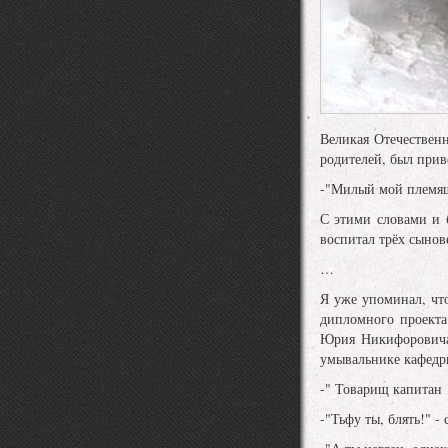
Великая Отечествен
родителей, был при
-"Милый мой племяшк
С этими словами и 
воспитал трёх сынов
…
Я уже упоминал, что
дипломного проекта
Юрия Никифоровича.
умывальнике кафедр
-" Товарищ капитан
-"Тьфу ты, блять!" 