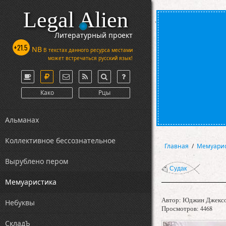
Legal Alien
Литературный проект
+21.5
NB
В текстах данного ресурса местами
может встречаться русский язык!
Како
Рцы
Альманах
Коллективное бессознательное
Главная
/
Мемуари
Вырублено пером
Судак
Мемуаристика
Автор:
Юджин Джекс
Небуквы
Просмотров: 4468
СкладЪ