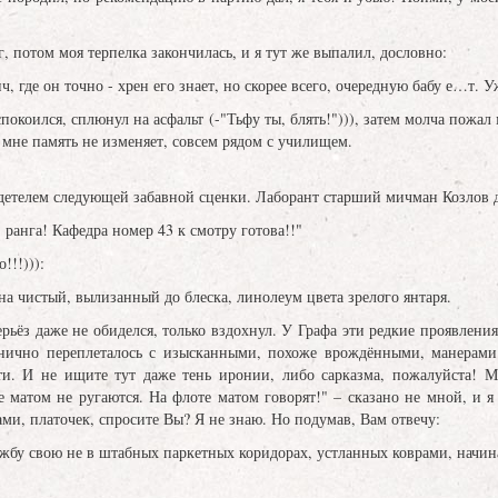
г, потом моя терпелка закончилась, и я тут же выпалил, дословно:
 где он точно - хрен его знает, но скорее всего, очередную бабу е…т. У
покоился, сплюнул на асфальт (-"Тьфу ты, блять!"))), затем молча пожа
мне память не изменяет, совсем рядом с училищем.
идетелем следующей забавной сценки. Лаборант старший мичман Козлов 
 ранга! Кафедра номер 43 к смотру готова!!"
!!!))):
 на чистый, вылизанный до блеска, линолеум цвета зрелого янтаря.
ьёз даже не обиделся, только вздохнул. У Графа эти редкие проявлени
анично переплеталось с изысканными, похоже врождёнными, манерами
и. И не ищите тут даже тень иронии, либо сарказма, пожалуйста! М
е матом не ругаются. На флоте матом говорят!" – сказано не мной, и 
, платочек, спросите Вы? Я не знаю. Но подумав, Вам отвечу:
ужбу свою не в штабных паркетных коридорах, устланных коврами, начин