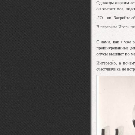
Однажды жарким лето
он хватает мел, под
-"О…ов! Закройте еба
В перерыве Игорь пер
…
С нами, как я уже 
прошнурованные дев
опусы вышлют по м
Интересно, а почем
счастливчика не вст