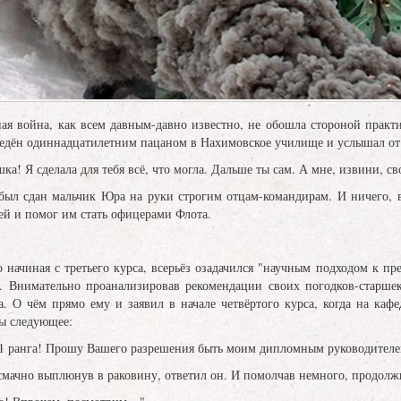
ная война, как всем давным-давно известно, не обошла стороной практ
ведён одиннадцатилетним пацаном в Нахимовское училище и услышал от 
а! Я сделала для тебя всё, что могла. Дальше ты сам. А мне, извини, 
был сдан мальчик Юра на руки строгим отцам-командирам. И ничего, в
ей и помог им стать офицерами Флота.
 начиная с третьего курса, всерьёз озадачился "научным подходом к пр
. Внимательно проанализировав рекомендации своих погодков-старшек
 О чём прямо ему и заявил в начале четвёртого курса, когда на каф
ы следующее:
 1 ранга! Прошу Вашего разрешения быть моим дипломным руководителе
- смачно выплюнув в раковину, ответил он. И помолчав немного, продолж