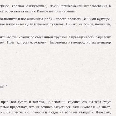
Джюс" (полная -"Джузеппе"), яркий приверженец использования в
него, отстаивая нашу с Ивановым точку зрения.
(***)
й катиониты плюс аниониты
– просто прелесть. За ними будущее.
тве наполнителя для кошачьих туалетов. Ничего не бойся, помнишь,
какой-то там краник со стеклянной трубкой. Справедливости ради хочу
ей. Идёт, допустим, экзамен. Ты ответил на вопрос, но экзаменатор
?! "
прав (вот тут-то и там-то), но запомни: случись что, на тебя будут
лько представят, что их офицер засуетился, запаниковал и не знает,
Поэтому,
блю… Сам умрёшь с позором и людей на тот свет утащишь.