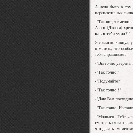
А дело было в том,
перспективных фильт
-"Так вот, я вмешив
А его (Джюса) хрен
как я тебя учил
?!"
Я согласно кивнул, 
отметить, что особы
тебя спрашивает:
-"Вы точно уверены 
-"Так точно!"
-"Подумайте?"
-"Так точно!!"
-"Даю Вам последню
-"Так точно. Настаи
-"Молодец! Тебе чет
смотреть глаза твои
что делать, момент