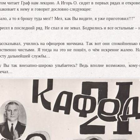
м читает Граф нам лекцию. А Игорь О. сидит в первых рядах и открове
скакивает к нему и говорит дословно следующее:
ло, а то я брошу туда мел!! Мел, как Вы видите, я уже приготовил!!!"
есел в последний ряд. Не спал и не зевал. Бодрились и все остальные – 
рассказывал, учились на офицеров мичмана. Так вот они спокойненько
ственно чистыми. Я тогда на это не пошёл, о чём искренне жалею. Н
есту дальнейшей службы…
у Вы так внезапно-широко улыбаетесь? Ведь вполне возможно, кому-
речал…