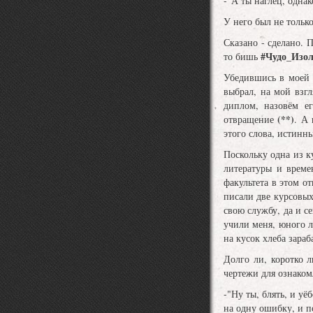
-"А ты наглец, одн
У него был не тольк
Сказано - сделано. 
#Чудо_Изо
то бишь
Убедившись в моей 
выбрал, на мой взг
диплом, назовём ег
(**)
отвращение
. А
этого слова, истинн
Поскольку одна из к
литературы и време
факультета в этом 
писали две курсовых
свою службу, да и с
учили меня, юного л
на кусок хлеба зараб
Долго ли, коротко 
чертежи для ознако
-"Ну ты, блять, и уё
на одну ошибку, и п