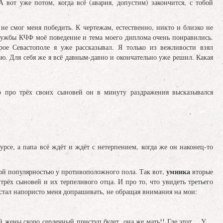
 вот уже потом, когда всё (авария, допустим) закончится, с тобой
не смог меня победить. К чертежам, естественно, никто и близко не
службы КЧФ моё поведение и тема моего диплома очень понравились.
ое Севастополе я уже рассказывал. Я только из вежливости взял
ю. Для себя же я всё давным-давно и окончательно уже решил. Какая
о про трёх своих сыновей он в минуту раздражения высказывался
урсе, а папа всё ждёт и ждёт с нетерпением, когда же он наконец-то
умника
ой популярностью у противоположного пола. Так вот,
вторые
рёх сыновей и их терпеливого отца. И про то, что увидеть третьего
тал напористо меня допрашивать, не обращая внимания на мои:
ей жены скоро сердечный приступ будет, она же мать!! Где этот… У…