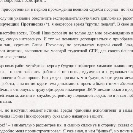
ако! Впрочем, посмотрим…"
о приобретённый в период прохождения военной службы псориаз, но и 
Получив указание обеспечить экспериментальную часть дипломных работ 
лирующий_Противогаз (*)
, я некоторое время "крутил педали". В своё 
настойчивости, Юрий Никифорович не только дал мне рекомендацию в 
ляд, самую интересную. И тут же помчался договариваться о приобрет
о так, курсанта Саши. Поскольку по результатам первой своей "ака
 вот чертежи, выполненные молодой студенткой СПИ, для своего ненаг
ым изяществом.
урсовых работ четвёртого курса у будущих офицеров-химиков плавно пер
ни – просто завались, работал я не спеша, вдумчиво и с удовольстви
отношении было проще. Вынужден признать, что будущих офицеров-мех
 работы, а на пятом курсе тема дипломного проекта была с ними абсолют
ейчас, я отношусь к труду офицеров-инженеров ВМФ механического проф
ейтенанта, жизни и службе, устройству подводной лодки, но я и сам по
атывая.
ли, но наступил момент истины. Графы "фамилия исполнителя" я зама
мления Юрию Никифоровичу буквально накануне защиты.
бок!" – внимательно рассмотрев их, и смачно сплюнув в сторону, сказал о
одробно меня проинструктировал. Я уже знал, в чём "фишка", но почтит