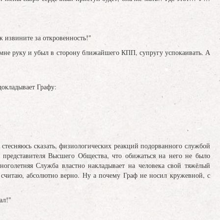
ж извините за откровенность!"
л мне руку и убыл в сторону ближайшего КПП, супругу успокаивать. А
докладывает Графу:
я стесняюсь сказать, физиологических реакций подорванного службой
 представителя Высшего Общества, что обижаться на него не было
ноголетняя Служба властно накладывает на человека свой тяжёлый
я считаю, абсолютно верно. Ну а почему Граф не носил кружевной, с
ал!"