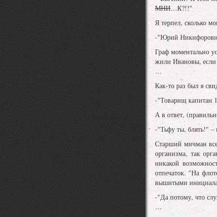
МНИ
…К?!!"
Я терпел, сколько мо
-"Юрий Никифорович,
Граф моментально ус
жили Ивановы, если 
…
Как-то раз был я св
-"Товарищ капитан 1
А в ответ, (правильно
-"Тьфу ты, блять!" –
Старший мичман всер
организма, так орг
никакой возможност
отпечаток. "На флот
вышитыми инициалами
-"Да потому, что сл
…