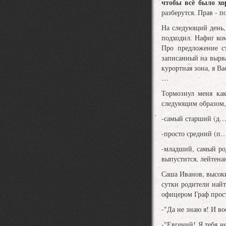
чтобы всё было хо
разберутся. Прав - 
На следующий день, 
подходил. Нафиг ко
Про предложение ст
записанный на вырва
курортная зона, я В
…
Тормознул меня как
следующим образом, 
-самый старший (д…б
-просто средний (п…
-младший, самый р
выпустится, лейтена
Саша Иванов, высок
сутки родители найт
офицером Граф прос
-"Да не знаю я! И в
-"Евгений! Я тебя н