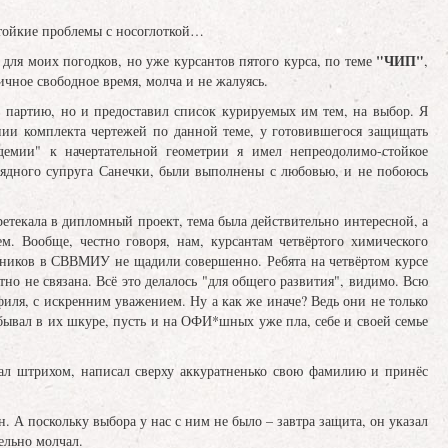
стойкие проблемы с носоглоткой…
"ЧИП"
для моих погодков, но уже курсантов пятого курса, по теме
,
личное свободное время, молча и не жалуясь.
партию, но и предоставил список курируемых им тем, на выбор. Я
ении комплекта чертежей по данной теме, у готовившегося защищать
демии" к начертательной геометрии я имел непреодолимо-стойкое
лядного супруга Санечки, были выполнены с любовью, и не побоюсь
етекала в дипломный проект, тема была действительно интересной, а
ем. Вообще, честно говоря, нам, курсантам четвёртого химического
аников в СВВМИУ не щадили совершенно. Ребята на четвёртом курсе
но не связана. Всё это делалось "для общего развития", видимо. Всю
иля, с искренним уважением. Ну а как же иначе? Ведь они не только
бывал в их шкуре, пусть и на ОФИ*шных уже пла, себе и своей семье
зал штрихом, написал сверху аккуратненько свою фамилию и принёс
н. А поскольку выбора у нас с ним не было – завтра защита, он указал
ельно молчал.