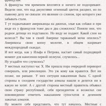
А французы тем временем веселятся и ничего не подозревают.
Видели они, что над джунглями огненный цветок расцвел, но по
пьяному делу не связали это явление со слоном, про которого уже
забывать стали.
Т ут подкатывают американцы на джипах, злые как собаки и при
виде их у французов тоже два и два сложилось! Поняли они, что
родное детище их подставило. Но виду не подают. Какой слон на
колесах?! Вы там в своей Америке тараканьей мочи опились?!
Америкосы свою копну молотят, в общем назревает
международный скандал.
И вот когда, как у Ильфа и Петрова, настает самый подходящий
момент для нанесения первой оплеухи, случилось...
Ну угадайте что случилось?
У местных наступил час X. Им пришла пора очередной переворот
совершать, или революцию. Это уж кому как нравится. Вот ни
позже, ни раньше. У них ситуция накаленная была. С одной
стороны в соседнем государстве алмазы нашли и делится ни в
какую не хотят. А с другой стороны местный правитель объявил
свою страну республикой, себя президентом и возжелал сие
нововведение отметить наказанием супостатов и делением
зажатых алмазов.
Ну можете себе представить, что тут началось. Местные с