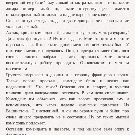
вверенной ему базе? Ему спокойно так разъясняют, что на месте
ангара номер такой то, ныне отсутствующего, имеется
незаактированный котлован, а на дне паровозное колесо.
Стали они тут складывать два и два и доперли где паровозы и где
уклон дорожный.
Ах так, кричит комендант. Да я им всю кузькину мать разукрашу!
Да я этих французиков! Ну и так далее. Мне это потом местные
пересказывали. Я ж не мог одновременно во всех точках быть. У
них еще смешнее получалось. Они, подлецы от моего личного
состава такого набрались, что пришлось мне потом
воспитательную работу проводить. О контактах с метным
населением.
Грузятся америкосы в джипы и в сторону французов несутся.
Только ворота проехали, комендант брык и лежит как
подкошенный. Что такое? Отнесли его в лазарет, в чувства
привели, дали валерьяночки откушать. В чем дело спрашивают.
Комендант им объясняет, что как ворота проезжали ему и
вспомнилось, что через неделю комиссия прилетает. Из
Вашингтона. С инспекцией. А он им окромя руин и байки про
слона ничего предъявить не в состоянии. Ну от таких мыслей
кому хошь поплохеет.
Оставили коменданта в лазарете, и под началом зама опять к
французам.