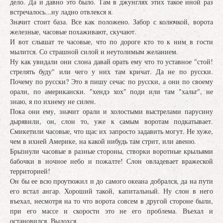
дело. Да и давно это было. Там в джунглях этих такое иной раз
встречалось...ну ладно отвлекся я.
Значит стоит база. Все как положено. Забор с колючкой, ворота
железные, часовые похаживают, скучают.
И вот слышат те часовые, что по дороге кто то к ним в гости
мылится. Со страшной силой и неутолимым желанием.
Ну как увидали они слона давай орать ему что то уставное "стой!
стрелять буду" или чего у них там кричат. Да не по русски.
Почему по русски? Это я пишу сечас по русски, а они по своему
орали, по американски. "хендэ хох" поди или там "хальт", не
знаю, я по ихнему не силен.
Пока они ему, значит орали и холостыми выстрелами парусину
дырявили, он, слон то, уже к самым воротам подкатывает.
Смикетили часовые, что щас их запросто задавить могут. Не хуже,
чем в ихней Америке, на какой нибудь там стрит, или авеню.
Брызнули часовые в разные стороны, створки воротные крыльями
бабочки в ночное небо и пожалте! Слон овладевает вражеской
территорией!
Он бы ее всю проутюжил и до самого океана добрался, да на пути
его встал ангар. Хороший такой, капитальный. Ну слон в него
въехал, несмотря на то что ворота совсем в другой стороне были,
при его массе и скорости это не его проблема. Въехал и
остановился. Выдохся.