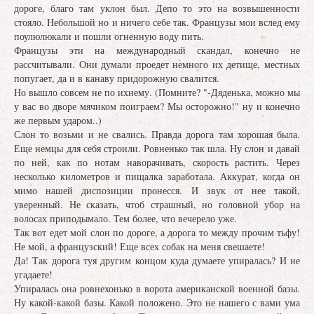
дороге, благо там уклон был. Депо то это на возвышенности
стояло. Небольшой но и ничего себе так. Французы мои вслед ему
поулюлюкали и пошли огненную воду пить.
Французы эти на международный скандал, конечно не
рассчитывали. Они думали проедет немного их детище, местных
попугает, да и в канаву придорожную свалится.
Но вышло совсем не по ихнему. (Помните? "-Дяденька, можно мы
у вас во дворе мячиком поиграем? Мы осторожно!" ну и конечно
же первым ударом..)
Слон то возьми и не свались. Правда дорога там хорошая была.
Еще немцы для себя строили. Ровненько так шла. Ну слон и давай
по ней, как по нотам наворачивать, скорость растить. Через
несколько километров и пищалка заработала. Аккурат, когда он
мимо нашей диспозиции пронесся. И звук от нее такой,
уверенный. Не сказать, чтоб страшный, но головной убор на
волосах приподымало. Тем более, что вечерело уже.
Так вот едет мой слон по дороге, а дорога то между прочим тьфу!
Не мой, а французский! Еще всех собак на меня свешаете!
Да! Так дорога туя другим концом куда думаете упиралась? И не
угадаете!
Упиралась она ровнехонько в ворота американской военной базы.
Ну какой-какой базы. Какой положено. Это не нашего с вами ума