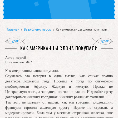
Главная
/
Вырублено пером
/
Как американцы слона покупали
Судак
Тудак
КАК АМЕРИКАНЦЫ СЛОНА ПОКУПАЛИ
Автор:
сергей
Просмотров: 7897
Как американцы слона покупали.
Случилась эта история в одна тысяча, как сейчас помню
девятьсот...лохматом году. Посетил я тогда по служебной
необходимости Африку. Жаркую и желтую. Правда не
Центральную часть, а западнее, но это не важно. И давайте сразу
договоримся никаких координат, никаких реальных фамилий.
Так вот, неподалеку от нашей, как мы говорим, дислокации,
французы строили железную дорогу. Вернее не строили, а
модернизировали. Была там у местных старенькая железка, еще
паровозы бегали, а французы взялись их на электрическую тягу