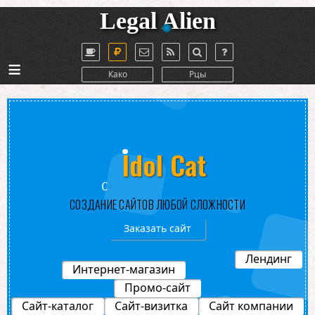
Legal Alien
≡
Како
Рцы
Idol Cat
Студи
СОЗДАНИЕ САЙТОВ ЛЮБОЙ СЛОЖНОСТИ
Заказать сайт
Лендинг
Интернет-магазин
Промо-сайт
Сайт-каталог
Сайт-визитка
Сайт компании