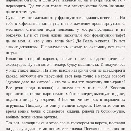
переводить. Где уж они хотели там электричество брать не знаю,
да не в этом суть.
Суть в том, что житьишко у французиков выдалось невеселое. Ни
тебе в кафешантан заглянуть, ни по мамзелям прошвырнуться. С
местными огненной воды попьешь, у костра посидишь и на
боковую. Ну и от такой жизни заскучали мои французики тьфу!
да не мои, а...кто у них тогда был? Де Голль кажется. Ну вот
значит деголлевы. И придумалась какому то охламону вот какая
штука.
Взяли они старый паровоз, снесли с него к едрене фене все
аксессуары. Ну там котел, тендер, будку машиниста. И получилось
у них этакое шасси. На этом шасси наварили они из швеллерюги
каркас, обтянули его парусиной (вот ведь точно в народе говорят
"дурное дело не хитрое" - кто то ж им эту парусину шил-кроил?
Все руки поди исколол) и получился у них слон! Хвостик
привинтили, глазки нарисовали, хоботок вперед вытянули и даже,
подлецы пищалку вкорячили! Все чин чином, как в порядочных
игрушках. Пищалку то они у немцев содрали. Помните, они во
время войны бочки с самолетов кидали, ревели те бочки жутко,
вобщем психическое оружие.
Так вот, вытащили они этого слона трактором за ворота, поставли
на дорогу и дали, сами понимаете, толчка. Поехал наш слоник по