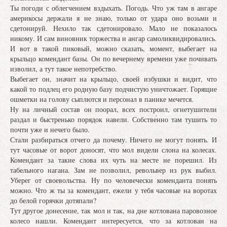
Ты погоди с облегчением вздыхать. Погодь. Что уж там в ангаре
америкосы держали я не знаю, только от удара оно возьми и
сдетонируй. Нехило так сдетонировало. Мало не показалось
никому. И сам виновник торжества и ангар самоликвидировались.
И вот в такой пиковый, можно сказать, момент, выбегает на
крыльцо комендант базы. Он по вечернему времени уже почивать
изволил, а тут такое непотребство.
Выбегает он, значит на крыльцо, своей избушки и видит, что
какой то подлец его родную базу подчистую уничтожает. Горящие
ошметки на голову сыплются и персонал в панике мечется.
Ну на личный состав он поорал, всех построил, огнетушители
раздал и быстренько порядок навели. Собственно там тушить то
почти уже и нечего было.
Стали разбираться отчего да почему. Ничего не могут понять. И
тут часовые от ворот доносят, что мол видели слона на колесах.
Комендант за такие слова их чуть на месте не порешил. Из
табельного нагана. Зам не позволил, револьвер из рук выбил.
Уберег от своевольства. Ну по человечески коменданта понять
можно. Что ж ты за комендант, ежели у тебя часовые на воротах
до белой горячки дотяпали?
Тут другое донесение, так мол и так, на дне котлована паровозное
колесо нашли. Комендант интересуется, что за котлован на