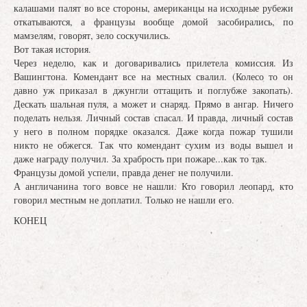
калашами палят во все стороны, американцы на исходные рубежи
откатываются, а французы вообще домой засобирались, по
мамзелям, говорят, зело соскучились.
Вот такая история.
Через неделю, как и договаривались прилетела комиссия. Из
Вашингтона. Комендант все на местных свалил. (Колесо то он
давно уж приказал в джунгли оттащить и поглубже закопать).
Дескать шальная пуля, а может и снаряд. Прямо в ангар. Ничего
поделать нельзя. Личный состав спасал. И правда, личный состав
у него в полном порядке оказался. Даже когда пожар тушили
никто не обжегся. Так что комендант сухим из воды вышел и
даже награду получил. За храбрость при пожаре...как то так.
Французы домой успели, правда денег не получили.
А англичанина того вовсе не нашли. Кто говорил леопард, кто
говорил местным не доплатил. Только не нашли его.
КОНЕЦ