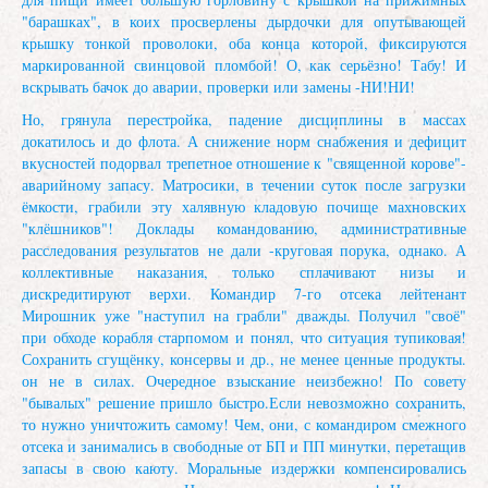
"барашках", в коих просверлены дырдочки для опутывающей
крышку тонкой проволоки, оба конца которой, фиксируются
маркированной свинцовой пломбой! О, как серьёзно! Табу! И
вскрывать бачок до аварии, проверки или замены -НИ!НИ!
Но, грянула перестройка, падение дисциплины в массах
докатилось и до флота. А снижение норм снабжения и дефицит
вкусностей подорвал трепетное отношение к "священной корове"-
аварийному запасу. Матросики, в течении суток после загрузки
ёмкости, грабили эту халявную кладовую почище махновских
"клёшников"! Доклады командованию, административные
расследования результатов не дали -круговая порука, однако. А
коллективные наказания, только сплачивают низы и
дискредитируют верхи. Командир 7-го отсека лейтенант
Мирошник уже "наступил на грабли" дважды. Получил "своё"
при обходе корабля старпомом и понял, что ситуация тупиковая!
Сохранить сгущёнку, консервы и др., не менее ценные продукты.
он не в силах. Очередное взыскание неизбежно! По совету
"бывалых" решение пришло быстро.Если невозможно сохранить,
то нужно уничтожить самому! Чем, они, с командиром смежного
отсека и занимались в свободные от БП и ПП минутки, перетащив
запасы в свою каюту. Моральные издержки компенсировались