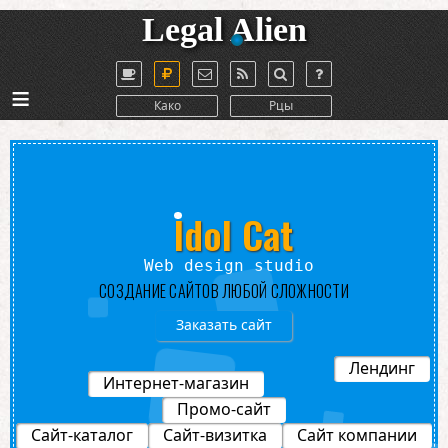
Legal Alien
≡
Како
Рцы
Idol Cat
Web design studio
СОЗДАНИЕ САЙТОВ ЛЮБОЙ СЛОЖНОСТИ
Заказать сайт
Лендинг
Интернет-магазин
Промо-сайт
Сайт-каталог
Сайт-визитка
Сайт компании