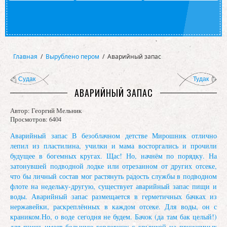
Главная
/
Вырублено пером
/
Аварийный запас
Судак
Тудак
АВАРИЙНЫЙ ЗАПАС
Автор:
Георгий Мельник
Просмотров: 6404
Аварийный запас В безоблачном детстве Мирошник отлично
лепил из пластилина, училки и мама восторгались и прочили
будущее в богемных кругах. Щас! Но, начнём по порядку. На
затонувшей подводной лодке или отрезанном от других отсеке,
что бы личный состав мог растянуть радость службы в подводном
флоте на недельку-другую, существует аварийный запас пищи и
воды. Аварийный запас размещается в герметичных бачках из
нержавейки, раскреплённых в каждом отсеке. Для воды, он с
краником.Но, о воде сегодня не будем. Бачок (да там бак целый!)
для пищи имеет большую горловину с крышкой на прижимных