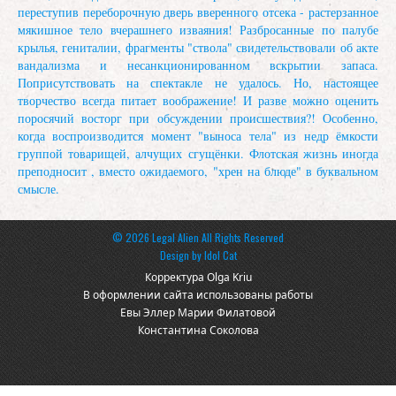
переступив переборочную дверь вверенного отсека - растерзанное
мякишное тело вчерашнего изваяния! Разбросанные по палубе
крылья, гениталии, фрагменты "ствола" свидетельствовали об акте
вандализма и несанкционированном вскрытии запаса.
Поприсутствовать на спектакле не удалось. Но, настоящее
творчество всегда питает воображение! И разве можно оценить
поросячий восторг при обсуждении происшествия?! Особенно,
когда воспроизводится момент "выноса тела" из недр ёмкости
группой товарищей, алчущих сгущёнки. Флотская жизнь иногда
преподносит , вместо ожидаемого, "хрен на блюде" в буквальном
смысле.
© 2026 Legal Alien All Rights Reserved
Design by
Idol Cat
Корректура Olga Kriu
В оформлении сайта использованы работы
Евы Эллер Марии Филатовой
Константина Соколова