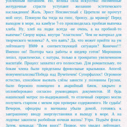
усиленным питанием. Но, велика сила искусства! Низменные
желудочные страсти уступают желанию эстетического
наслаждения! Жаль, Эрнст Неизвестный с Церетели не прочтут
мой опус. Плюнули бы тогда на гипс, бронзу, да мрамор! Перед
выходом в море, на камбузе 7-го производилась пробная выпечка
хлеба. Ну, хлеб на лодке всегда -не очень, а на пробной-то
выпечке? Сверху корка, внутри "пластилин". Чем не материал для
творческого человека? А, что ваять? Да, что может прийти на ум
лейтенанту ВМФ в соответствующей ситуации? Конечно!!!
Именно он! Полтора часа работы и шедевр готов! Мирошник
лепил, практически, с натуры, только в троекратно увеличенном
масштабе. Процесс захватил его полностью. Для романтизьму, по
бокам члена были приделаны фривольные крылышки. Апогей
монументализма!Победа над Вучетичем! Суперфаллос! Огромное
естество, способное вызвать слёзы зависти у половины Грузии,
было бережно помещено в аварийный бачок, закрыто и
опломбировано согласно руководящих документов. И будь
нашенский матрос по-выдержанней, то отличный сюрприз могли
получить старпом с мехом при проверке содержимого. Не судьба!
Вечером, офицеры и мичманы убыли домой, готовясь к
завтрашнему вводу энергоустановки и выходу в море. А на
лодочке закипела разбойная ночная жизнь! Утро. Подъём флага.
Затем, команда: "Всем вниз!" Первое, что увидел лейтенант,