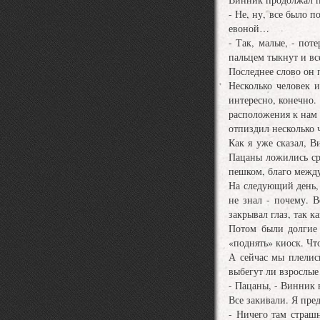
- Не, ну, все было 
евоной…
- Так, малые, - пот
пальцем тыкнут и все
Последнее слово он п
Несколько человек 
интересно, конечно.
расположения к нам 
отпиздил несколько 
Как я уже сказал, 
Пацаны ложились сра
пешком, благо межд
На следующий день, 
не знал - почему. 
закрывал глаз, так к
Потом были долгие 
«поднять» киоск. Чт
А сейчас мы плелис
выбегут ли взрослые
- Пацаны, - Винник в
Все закивали. Я пре
- Ничего там страшн