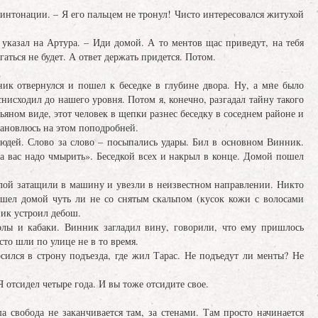
е интонации. – Я его пальцем не тронул! Чисто интересовался житухой
 указал на Артура. – Иди домой. А то ментов щас приведут, на тебя
аться не будет. А ответ держать придется. Потом.
ик отвернулся и пошел к беседке в глубине двора. Ну, а мне было
нисходил до нашего уровня. Потом я, конечно, разгадал тайну такого
ьяном виде, этот человек в щепки разнес беседку в соседнем районе и
тановлюсь на этом поподробней.
юдей. Слово за слово – посыпались удары. Бил в основном Винник.
а вас надо чмырить». Беседкой всех и накрыл в конце. Домой пошел
илой затащили в машину и увезли в неизвестном направлении. Никто
ришел домой чуть ли не со снятым скальпом (кусок кожи с волосами
ник устроил дебош.
олы и кабаки. Винник загладил вину, говорили, что ему пришлось
то шли по улице не в то время.
сился в строну подъезда, где жил Тарас. Не подъедут ли менты? Не
Я отсидел четыре года. И вы тоже отсидите свое.
а свобода не заканчивается там, за стенами. Там просто начинается