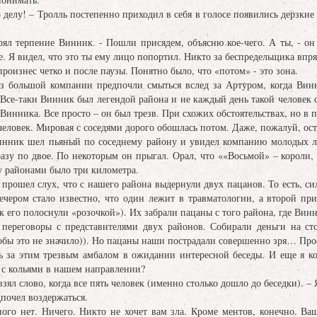
по делу! – Тролль постепенно приходил в себя в голосе появились дерзки
ерял терпение Винник. - Пошли присядем, объясню кое-чего. А ты, - он
. Я видел, что это ты ему лицо попортил. Никто за беспредельщика впряг
роизнес четко и после паузы. Понятно было, что «потом» - это зона.
из большой компании предпочли смыться вслед за Артуром, когда Винн
 Все-таки Винник был легендой района и не каждый день такой человек с
Винника. Все просто – он был трезв. При схожих обстоятельствах, но в п
человек. Мировая с соседями дорого обошлась потом. Даже, пожалуй, ос
Винник шел пьяный по соседнему району и увидел компанию молодых л
зу по двое. По некоторым он прыгал. Орал, что ««Восьмой» – короли, 
у районами было три километра.
прошел слух, что с нашего района выдернули двух пацанов. То есть, с
Вечером стало известно, что один лежит в травматологии, а второй п
ак его полоснули «розочкой»). Их забрали пацаны с того района, где Вин
переговоры с представителями двух районов. Собирали деньги на ст
обы это не значило)). Но пацаны наши пострадали совершенно зря… Прос
ь за этим трезвым амбалом в ожидании интересной беседы. И еще я ко
 с кольями в нашем направлении?
зял слово, когда все пять человек (именно столько дошло до беседки). – 
дпочел воздержаться.
ого нет. Ничего. Никто не хочет вам зла. Кроме ментов, конечно. Ваш