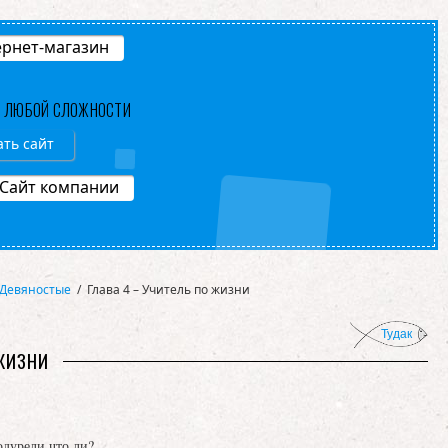
рнет-магазин
В ЛЮБОЙ СЛОЖНОСТИ
ать сайт
Сайт компании
Девяностые
/
Глава 4 – Учитель по жизни
Тудак
 ЖИЗНИ
одурели что ли?