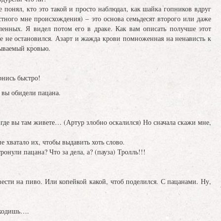
е понял, кто это такой и просто наблюдал, как шайка гопников вдруг
стного мне происхождения) – это основа семьдесят второго или даже
аленных. Я видел потом его в драке. Как вам описать получше этот
же не остановился. Азарт и жажда крови помноженная на ненависть к
зываемый кровью.
рнись быстро!
 вы обидели пацана.
 где вы там живете… (Артур злобно оскалился) Но сначала скажи мне,
не хватало их, чтобы выдавить хоть слово.
ронули пацана? Что за дела, а? (пауза) Тролль!!!
вести на пиво. Или копейкой какой, чтоб поделился. С пацанами. Ну,
дходишь….