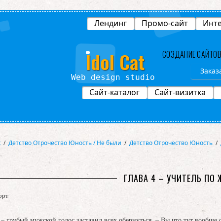
Лендинг
Промо-сайт
Инте
Idol Cat
СОЗДАНИЕ САЙТО
Заказ
Web design studio
Сайт-каталог
Сайт-визитка
х
/
Детство Отрочество Юность / Не были
/
Детство Отрочество Юность
/
ГЛАВА 4 – УЧИТЕЛЬ ПО
орт
 – грубый мужской голос заставил всех обернуться. – Вы что тут вообще 