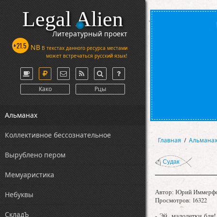
Legal Alien
Литературный проект
+21.5
NB
В текстах данного ресурса местами
может встречаться русский язык!
Како
Рцы
Альманах
Коллективное бессознательное
Главная
/
Альмана
Вырублено пером
Судак
Мемуаристика
Автор:
Юрий Иммерф
Небуквы
Просмотров: 16322
СкладЪ
- Эй, малолетки бля!