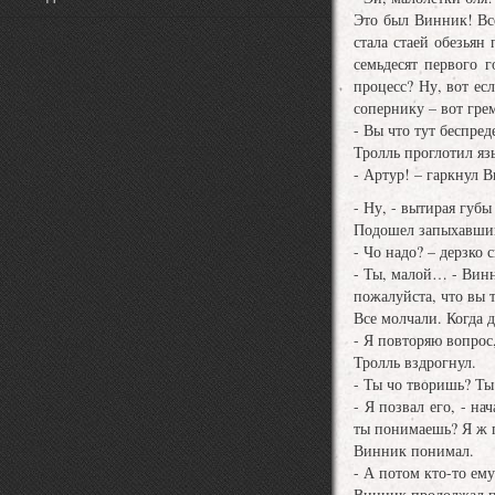
Это был Винник! Все
стала стаей обезьян
семьдесят первого 
процесс? Ну, вот ес
сопернику – вот гр
- Вы что тут беспре
Тролль проглотил язы
- Артур! – гаркнул 
- Ну, - вытирая губ
Подошел запыхавший
- Чо надо? – дерзко 
- Ты, малой… - Винн
пожалуйста, что вы 
Все молчали. Когда д
- Я повторяю вопрос,
Тролль вздрогнул.
- Ты чо творишь? Ты
- Я позвал его, - н
ты понимаешь? Я ж п
Винник понимал.
- А потом кто-то ем
Винник продолжал п