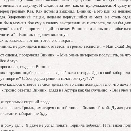
 онемели в секунду. И следили за тем, как он приближается. Я сразу н
 перед грозным Каа. Как потом я выяснил, Винник (а это кличка неизве
года. Здоровенный пацан, недавно вернувшийся из мест, не столь отд
ли бы в момент боя ему в голову выстрелили из пистолета, то он бы да
емучий коктейль, протекающий по венам Винника, и лишь по ошибке на
делите, а? – Винник подошел вплотную.
к и, казалось, вот-вот готов его высрать.
Винник, не дожидаясь наших ответов, и громко засвистел. – Иди сюда! Ве
ы от слюны, продолжил Винник. – Мне очень интересно послушать, за что
ся Артур.
спросил он, глядя на Винника.
ик с трудом подбирал слова. – Давай вали отсюда. Иди в свой табор или
тут творите? С беспредела решили начать житуху? А?
ело касалось ответов за свои действия, то силы покидали тело, что даже 
 - грозно ответил Винник, глядя на Артура как бы случайно. - Вы зачем т
 ж тут самый старший вроде!
ачал говорить Тролль, имитируя спокойствие. – Знакомый мой. Думал раз
оследнее забирать не буду.
у в рожу дал… Я даже не успел понять. Терпила побежал. И ты такой по
онимать.