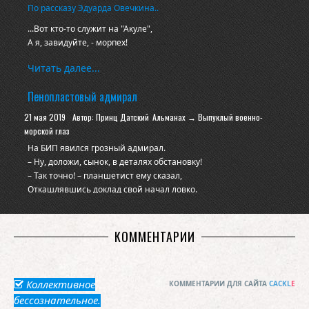
По рассказу Эдуарда Овечкина..
...Вот кто-то служит на "Акуле",
А я, завидуйте, - морпех!
Крут, как Чак Норрис, ну а, хули!
Читать далее...
Стрелять умею - лучше всех!
Пенопластовый адмирал
21 мая 2019
Автор: Принц Датский
Альманах → Выпуклый военно-
морской глаз
На БИП явился грозный адмирал.
– Ну, доложи, сынок, в деталях обстановку!
– Так точно! – планшетист ему сказал,
Откашлявшись доклад свой начал ловко.
– Цель первая по пеленгу полста,
В дистанции одиннадцати милей,
По данным от метристского поста,
КОММЕНТАРИИ
Опознаванье с целью завершили.
Своя. Идёт в район БэПэ,
Условия сближенья вот такие…<
Коллективное
КОММЕНТАРИИ ДЛЯ САЙТА
CACKL
E
бессознательное.