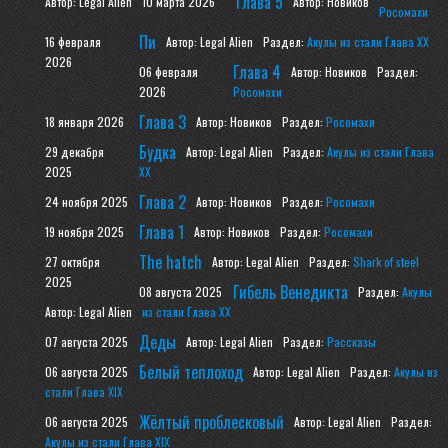
Глава 5
Автор: Legal Alien
10 марта 2026
Автор: Новиков
Росомахи
Пи
16 февраля
Автор: Legal Alien
Раздел:
Акулы из стали Глава XX
2026
Глава 4
06 февраля
Автор: Новиков
Раздел:
2026
Росомахи
Глава 3
18 января 2026
Автор: Новиков
Раздел:
Росомахи
Будка
29 декабря
Автор: Legal Alien
Раздел:
Акулы из стали Глава
2025
XX
Глава 2
24 ноября 2025
Автор: Новиков
Раздел:
Росомахи
Глава 1
19 ноября 2025
Автор: Новиков
Раздел:
Росомахи
The hatch
27 октября
Автор: Legal Alien
Раздел:
Shark of steel
2025
Гибель Венедикта
08 августа 2025
Раздел:
Акулы
Автор: Legal Alien
из стали Глава XX
Деды
07 августа 2025
Автор: Legal Alien
Раздел:
Рассказы
Белый теплоход
06 августа 2025
Автор: Legal Alien
Раздел:
Акулы из
стали Глава XIX
Жёлтый проблесковый
06 августа 2025
Автор: Legal Alien
Раздел:
Акулы из стали Глава XIX