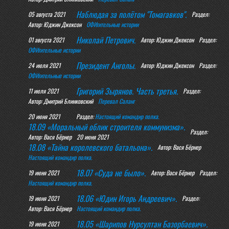
Наблюдая за полётом "Томагавков".
05 августа 2021
Раздел:
Автор: Юджин Джексон
ОФИгительные истории
Николай Петрович.
01 августа 2021
Автор: Юджин Джексон
Раздел:
ОФИгительные истории
Президент Анголы.
24 июля 2021
Автор: Юджин Джексон
Раздел:
ОФИгительные истории
Григорий Зырянов. Часть третья.
11 июля 2021
Раздел:
Автор: Дмитрий Блинковский
Перевал Саланг
20 июня 2021
Раздел:
Настоящий командир полка.
18.09 «Моральный облик строителя коммунизма».
Раздел:
Автор: Вася Бёрнер
20 июня 2021
18.08 «Тайна королевского батальона».
Автор: Вася Бёрнер
Настоящий командир полка.
18.07 «Суда не было».
19 июня 2021
Автор: Вася Бёрнер
Раздел:
Настоящий командир полка.
18.06 «Юдин Игорь Андреевич».
19 июня 2021
Раздел:
Автор: Вася Бёрнер
Настоящий командир полка.
18.05 «Шарипов Нурсултан Базорбаевич».
19 июня 2021