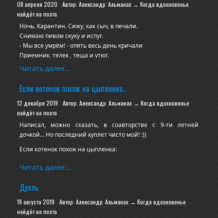
08 апреля 2020
Автор: Александр
Альманах → Когда вдохновенье
найдёт на поэта
Ночь. Карантин. Сижу, как сыч, в печали.
Снимаю пивом скуку и испуг.
- Мы все умрём! - опять весь день кричали
Приемник, телек , теща и утюг.
Читать далее...
Если котенок похож на цыпленка..
12 декабря 2019
Автор: Александр
Альманах → Когда вдохновенье
найдёт на поэта
Написал, можно сказать, в соавторстве с 9-ти летней
дочкой... Но последний куплет чисто мой! :))
Если котенок похож на цыпленка:
Крыльями, клювом, он желтенький весь,
Читать далее...
Ходит за курицей-мамой вдогонку,
Значит котенок - цыпленок и есть!
Дуэль
19 августа 2019
Автор: Александр
Альманах → Когда вдохновенье
найдёт на поэта