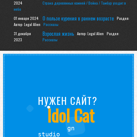
2024
Страна деревянных камней / Война / Тамбур уходит в
небо
О пользе курения в раннем возрасте
01 января 2024
Раздел:
Автор: Legal Alien
Рассказы
Взрослая жизнь
31 декабря
Автор: Legal Alien
Раздел:
2023
Рассказы
НУЖЕН САЙТ?
Idol Cat
Студия веб-