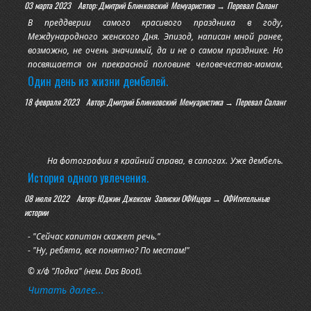
03 марта 2023
Автор: Дмитрий Блинковский
Мемуаристика → Перевал Саланг
В преддверии самого красивого праздника в году,
Международного женского Дня. Эпизод, написан мной ранее,
возможно, не очень значимый, да и не о самом празднике. Но
посвящается он прекрасной половине человечества-мамам,
бабушкам, женщинам, девушкам.
Один день из жизни дембелей.
18 февраля 2023
Автор: Дмитрий Блинковский
Мемуаристика → Перевал Саланг
Горная система Гиндукуш, провинция Парван, перевал Саланг,
1985 год.
Моя служба в армии подходила к завершению. Уже дембель.
На фотографии я крайний справа, в сапогах. Уже дембель.
Командир минометного расчета. Хороший солдат,
История одного увлечения.
нормальный молодой Советский парень.
08 июля 2022
Автор: Юджин Джексон
Записки ОФИцера → ОФИгительные
истории
Один день, целая жизнь. День, который в любую секунду
- "Сейчас капитан скажет речь."
мог оказаться последним днем нескольких молодых жизней.
- "Ну, ребята, все понятно? По местам!"
Этот день прошел не в бою, не под обстрелом, не на
© х/ф "Лодка" (нем. Das Boot).
выполнении задания, не на марш
Читать далее...