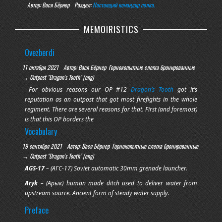
Автор: Вася Бёрнер
Раздел:
Настоящий командир полка.
MEMOIRISTICS
Ovezberdi
11 октября 2021
Автор: Вася Бёрнер
Горнокопытные слегка бронированные
→ Outpost "Dragon's Tooth" (eng)
For obvious reasons our OP #12
Dragon’s Tooth
got it’s
reputation as an outpost that got most firefights in the whole
regiment. There are several reasons for that. First (and foremost)
is that this OP borders the
Vocabulary
Ascent
19 сентября 2021
Автор: Вася Бёрнер
Горнокопытные слегка бронированные
10 октября 2021
Автор: Вася Бёрнер
Горнокопытные слегка
→ Outpost "Dragon's Tooth" (eng)
бронированные → Outpost "Dragon's Tooth" (eng)
AGS-17
– (АГС-17) Soviet automatic 30mm grenade launcher.
—
R-r-r-r-rota
straighten up! — duty private shouts his head
Aryk
off as if he was bitten in the ass.
– (Арык) human made ditch used to deliver water from
upstream source. Ancient form of steady water supply.
This morning sure starts like no other, yeah.
Bacha
(ch as in “chain”) – (Бача) afghan word for an underage
Preface
th
June 9
jumped at us with no prior notice. While we were
boy used as a servant and a sexual partner. It
joyfully drooling in our squared out racks the Sun had