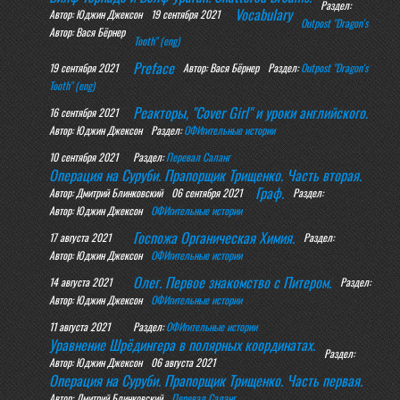
Раздел:
Vocabulary
Автор: Юджин Джексон
19 сентября 2021
Outpost "Dragon's
Автор: Вася Бёрнер
Tooth" (eng)
Preface
19 сентября 2021
Автор: Вася Бёрнер
Раздел:
Outpost "Dragon's
Tooth" (eng)
Реакторы, "Cover Girl" и уроки английского.
16 сентября 2021
Автор: Юджин Джексон
Раздел:
ОФИгительные истории
10 сентября 2021
Раздел:
Перевал Саланг
Операция на Суруби. Прапорщик Трищенко. Часть вторая.
Граф.
Автор: Дмитрий Блинковский
06 сентября 2021
Раздел:
Автор: Юджин Джексон
ОФИгительные истории
Госпожа Органическая Химия.
17 августа 2021
Раздел:
Автор: Юджин Джексон
ОФИгительные истории
Олег. Первое знакомство с Питером.
14 августа 2021
Раздел:
Автор: Юджин Джексон
ОФИгительные истории
11 августа 2021
Раздел:
ОФИгительные истории
Уравнение Шрёдингера в полярных координатах.
Раздел:
Автор: Юджин Джексон
06 августа 2021
Операция на Суруби. Прапорщик Трищенко. Часть первая.
Автор: Дмитрий Блинковский
Перевал Саланг