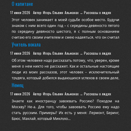
О капитане
Кроме этого, это рецензия на два художественных фильма и
один сериал.
17 июня 2026
Автор: Игорь Ольвин
Альманах → Рассказы о людях
Этот человек занимает в моей судьбе особое место. Будучи
Как и в прошлый раз, мое повествование будет во многом
знаком с ним всего один год – с середины девяносто пятого
иносказательным, склеенным из многих фрагме
по середину девяносто шестого, я с полным основанием
считаю его своим учителем и смею надеяться, что он считал
меня не последним своим учеником. Без всяких скидок, до
Учитель вокала
сущего зазнайства горжусь, что на сайте Универа в кратком
17 июня 2026
Автор: Игорь Ольвин
Альманах → Рассказы о людях
резюме и списке защит его диссертационного совета
Об этом человеке надо рассказать потому, что, уверен, кроме
значитс
меня о нем никто не расскажет. Как и остальные настоящие
люди из моих рассказов, этот человек – исключительный
трудяга, который добился выдающихся успехов в своем деле,
но вот беда, его успехи никто за пределами его узкого
Немец
профессионального круга не оценит и мало вероятно, что
17 июня 2026
Автор: Игорь Ольвин
Альманах → Рассказы о людях
заметит. Хотя ее ученики заметны многим и вызывают
Знаете как иностранцу завоевать Россию? Походом на
искренне
Москву? Не-а. Для того, чтобы завоевать Россию ему надо
стать русским. Примеры? Их есть у меня: Лермонт, Беринг,
Брюс, Маклай, который Миклухо…
Вот такой, насквозь умозрительный случай «завоевания