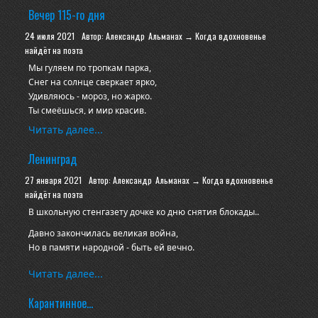
Вечер 115-го дня
24 июля 2021
Автор: Александр
Альманах → Когда вдохновенье
найдёт на поэта
Мы гуляем по тропкам парка,
Снег на солнце сверкает ярко,
Удивляюсь - мороз, но жарко.
Ты смеёшься, и мир красив.
Читать далее...
Ленинград
27 января 2021
Автор: Александр
Альманах → Когда вдохновенье
найдёт на поэта
В школьную стенгазету дочке ко дню снятия блокады..
Давно закончилась великая война,
Но в памяти народной - быть ей вечно.
Лишь на пределе сил смогла страна
Читать далее...
Остановить каток бесчеловечный.
Карантинное...