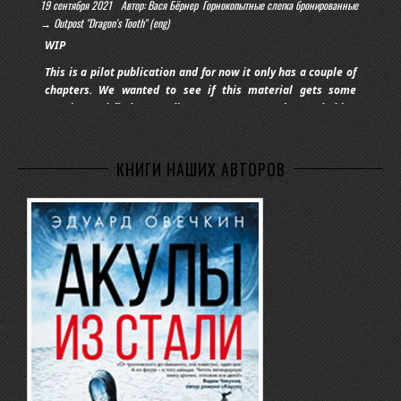
19 сентября 2021
Автор: Вася Бёрнер
Горнокопытные слегка бронированные
creeped out from behi
→ Outpost "Dragon's Tooth" (eng)
WIP
This is a pilot publication and for now it only has a couple of
chapters. We wanted to see if this material gets some
traction and finds an audience. As now NATO has ended it’s
own campaign in Afghanistan, it would be interesting to
compare experiences and see what the differences are (if
any) between that campaign and USSR's Intervention fro
КНИГИ НАШИХ АВТОРОВ