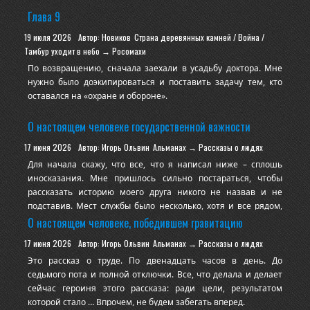
Глава 9
19 июля 2026
Автор: Новиков
Страна деревянных камней / Война /
Тамбур уходит в небо → Росомахи
По возвращению, сначала заехали в усадьбу доктора. Мне
нужно было доэкипироваться и поставить задачу тем, кто
оставался на «охране и обороне».
А вот тут меня и ждал Сюрприз. Ко мне подошёл Звездочёт.
О настоящем человеке государственной важности
- Алекс, возьми с собой, пожалуйста.
17 июня 2026
Автор: Игорь Ольвин
Альманах → Рассказы о людях
С казать что я был в тихом ах… Ах! Каком изумлении… Всё
Для начала скажу, что все, что я написал ниже – сплошь
равно, что культурно промолчать.
иносказания. Мне пришлось сильно постараться, чтобы
рассказать историю моего друга никого не назвав и не
-Обоснуй.
подставив. Мест службы было несколько, хотя и все рядом,
- Да надоело, если честно,
многие «углы» в этой истории и биографии героя сглажены,
О настоящем человеке, победившем гравитацию
в некоторых местах есть «склейки». Долго я думал, стоит ли
17 июня 2026
Автор: Игорь Ольвин
Альманах → Рассказы о людях
вообще писать об этом, но потом понял: должен. В общем, я
Это рассказ о труде. По двенадцать часов в день. До
вас пр
седьмого пота и полной отключки. Все, что делала и делает
сейчас героиня этого рассказа: ради цели, результатом
которой стало … Впрочем, не будем забегать вперед.