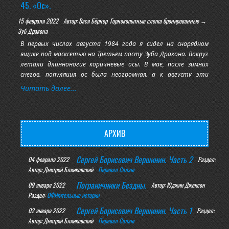
45. «Ос».
15 февраля 2022
Автор: Вася Бёрнер
Горнокопытные слегка бронированные →
Зуб Дракона
В первых числах августа 1984 года я сидел на снарядном
ящике под масксетью на Третьем посту Зуба Дракона. Вокруг
летали длинноногие коричневые осы. В мае, после зимних
снегов, популяция ос была неогромная, а к августу эти
насекомые успели расплодиться. В их отвратительных
Читать далее...
гнёздах развелось полным-полно личинок, которые требовали
на свой прокорм плоти разных зверушек. За два месяца
пребывания на
АРХИВ
Сергей Борисович Вершинин. Часть 2
04 февраля 2022
Раздел:
Автор: Дмитрий Блинковский
Перевал Саланг
Пограничники Бездны.
09 января 2022
Автор: Юджин Джексон
Раздел:
ОФИгительные истории
Сергей Борисович Вершинин. Часть 1
02 января 2022
Раздел:
Автор: Дмитрий Блинковский
Перевал Саланг