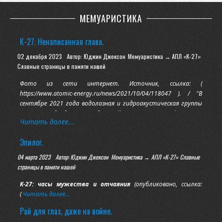
МЕМУАРИСТИКА
К-27. Ненаписанная глава.
02 декабря 2023
Автор: Юджин Джексон
Мемуаристика → АПЛ «К-27»
Славные страницы в памяти нашей
Фото из сети интернет. Источник, ссылка: (
https://www.atomic-energy.ru/news/2021/10/04/118047 ). / "В
сентябре 2021 года водолазная и гидроакустическая группы
Центра подводных исследований Русского географического
Читать далее...
общества провели инженерное обследование подлодки и
других потенциально опасных радиоактивных объектов. Им
Эпилог.
помогали коллеги из НИЦ «Курчатовский институт», СПМБМ
04 марта 2023
Автор: Юджин Джексон
Мемуаристика → АПЛ «К-27» Славные
страницы в памяти нашей
К-27: часы мужества и отчаяния
(опубликовано, ссылка:
(
Читать далее...
Рай для глаз, даже на войне.