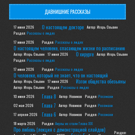
Руси» я сейчас вам расскажу, а вы сами определите,
насколько он реален. Имена, персонажи и события, конечно,
ДАВНИШНИЕ РАССКАЗЫ
тоже вымышлены, как в прочем и вс
О настоящем докторе
17 июня 2026
Автор: Игорь Ольвин
Раздел:
Рассказы о людях
17 июня 2026
Раздел:
Рассказы о людях
О настоящем человеке, спасающем жизни по расписанию
О хирурге
Автор: Игорь Ольвин
17 июня 2026
Автор: Игорь Ольвин
Раздел:
Рассказы о людях
17 июня 2026
Раздел:
Рассказы о людях
О человеке, который не знает, что он настоящий
Изгои общества обезьяны
Автор: Игорь Ольвин
17 июня 2026
Автор: Игорь Ольвин
Раздел:
Рассказы о людях
Глава 8
10 июня 2026
Автор: Новиков
Раздел:
Росомахи
Глава 7
02 мая 2026
Автор: Новиков
Раздел:
Росомахи
Глава 6
17 апреля 2026
Автор: Новиков
Раздел:
Росомахи
18 марта 2026
Раздел:
Акулы из стали Глава XIX
Про любовь (лекция с демонстрацией слайдов)
Раздел: