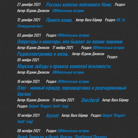
Рассказ капитан-лейтенанта Немо.
27 декабря 2021
Раздел:
Автор: Юджин Джексон
ОФИгительные истории
Памяти воина.
12 декабря 2021
Автор: Вася Бёрнер
Раздел:
08. За
Пятнадцатый пост.
03 декабря 2021
Раздел:
ОФИгительные истории
Операторы и авиаторы, или бывают ли знания лишними.
Автор: Юджин Джексон
17 ноября 2021
Раздел:
ОФИгительные истории
Радиоэлектроника и жизнь.
Автор: Юджин Джексон
Раздел:
05 ноября 2021
Морские звёзды и правила воинской вежливости.
Автор: Юджин Джексон
ОФИгительные истории
16 октября 2021
Раздел:
ОФИгительные истории
Олег - минный офицер, перешвартовка и разочарованный
баклан.
Ovezberdi
Автор: Юджин Джексон
11 октября 2021
Автор: Вася Бёрнер
Раздел:
Outpost "Dragon's Tooth" (eng)
Ascent
10 октября 2021
Автор: Вася Бёрнер
Раздел:
Outpost "Dragon's
Tooth" (eng)
08 октября 2021
Раздел:
ОФИгительные истории
Вилф Торнадо и Велф Ураган. Shattered Dreams.