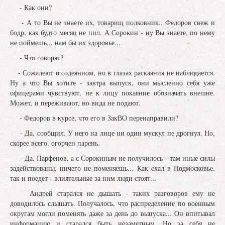
- Как они?
- А то Вы не знаете их, товарищ полковник.. Федоров свеж и
бодр, как будто месяц не пил. А Сорокин - ну Вы знаете, по нему
не поймешь... нам бы их здоровье...
- Что говорят?
- Сожалеют о содеянном, но в глазах раскаяния не наблюдается.
Ну а что Вы хотите - завтра выпуск, они мысленно себя уже
офицерами чувствуют, не к лицу покаяние обозначать внешне.
Может, и переживают, но вида не подают.
- Федоров в курсе, что его в ЗакВО перенаправили?
- Да, сообщил. У него на лице ни один мускул не дрогнул. Но,
скорее всего, огорчен парень.
- Да, Парфенов, а с Сорокиным не получилось - там иные силы
задействованы, ничего не поменяешь... Как ехал в Подмосковье,
так и поедет - влиятельные за ним люди стоят...
Андрей старался не дышать - таких разговоров ему не
доводилось слышать. Получалось, что распределение по военным
округам могли поменять даже за день до выпуска... Он впитывал
информацию и старался быть незаметным. Но за себя не