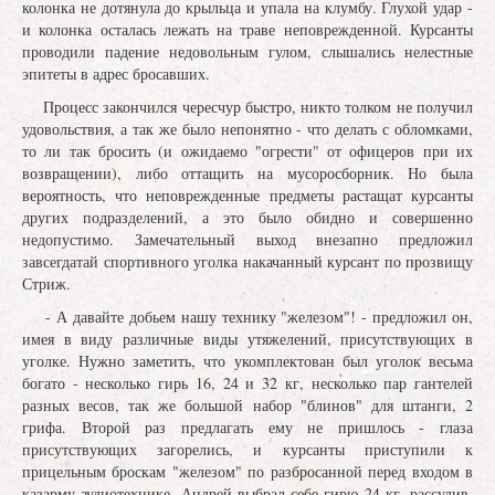
колонка не дотянула до крыльца и упала на клумбу. Глухой удар -
и колонка осталась лежать на траве неповрежденной. Курсанты
проводили падение недовольным гулом, слышались нелестные
эпитеты в адрес бросавших.
Процесс закончился чересчур быстро, никто толком не получил
удовольствия, а так же было непонятно - что делать с обломками,
то ли так бросить (и ожидаемо "огрести" от офицеров при их
возвращении), либо оттащить на мусоросборник. Но была
вероятность, что неповрежденные предметы растащат курсанты
других подразделений, а это было обидно и совершенно
недопустимо. Замечательный выход внезапно предложил
завсегдатай спортивного уголка накачанный курсант по прозвищу
Стриж.
- А давайте добьем нашу технику "железом"! - предложил он,
имея в виду различные виды утяжелений, присутствующих в
уголке. Нужно заметить, что укомплектован был уголок весьма
богато - несколько гирь 16, 24 и 32 кг, несколько пар гантелей
разных весов, так же большой набор "блинов" для штанги, 2
грифа. Второй раз предлагать ему не пришлось - глаза
присутствующих загорелись, и курсанты приступили к
прицельным броскам "железом" по разбросанной перед входом в
казарму аудиотехнике. Андрей выбрал себе гирю 24 кг, рассудив,