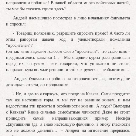
направлении поближе? В нашей области много войсковых частей,
ты мог бы служить где-то здесь?
Андрей насмешливо посмотрел в лицо начальнику факультета
и спросил:
- Товарищ полковник, разрешите спросить прямо? А часто ли
этим рапортам давали ход и удовлетворяли пожелания
"просителей"?
(он так явно выделил голосом слово "просители", что стало ясно -
предполагались кавычки )... - Мы старшие курсы расспрашивали
перед их выпуском - все говорили, что унижаться не стоит,
направят, куда вначале решили, и это как рулетка - необъяснимо...
Андрея буквально пробило на откровенность, и, поэтому, не
дожидаясь ответа, он продолжил:
- Ну, и где-то я горжусь, что поеду на Кавказ. Сами посудите:
там же настоящие горы. А мы тут на равнине живем, и нам
недоступны эти красоты и особенности жизни. А люди? Выходцы
с Кавказа? Какие сильные самобытные личности! Даже не стоит
приводить самый напрашивающийся пример Иосифа
Джугашвили (да, я знаю настоящую фамилию, в эпоху гласности
это не должно удивлять...) - Андрей на мгновение прервался,