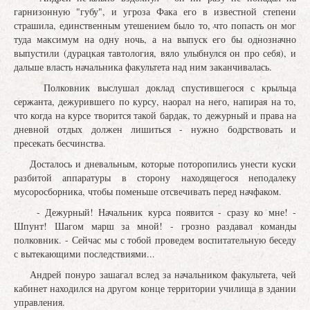
гарнизонную "губу", и угроза Фака его в известной степени
страшила, единственным утешением было то, что попасть он мог
туда максимум на одну ночь, а на выпуск его бы однозначно
выпустили (дурацкая тавтология, вяло улыбнулся он про себя), и
дальше власть начальника факультета над ним заканчивалась.
Полковник выслушал доклад спустившегося с крыльца
сержанта, дежурившего по курсу, наорал на него, напирая на то,
что когда на курсе творится такой бардак, то дежурный и права на
дневной отдых должен лишиться - нужно бодрствовать и
пресекать бесчинства.
Досталось и дневальным, которые поторопились унести куски
разбитой аппаратуры в сторону находящегося неподалеку
мусоросборника, чтобы поменьше отсвечивать перед начфаком.
- Дежурный! Начальник курса появится - сразу ко мне! -
Шпунт! Шагом марш за мной! - грозно раздавал команды
полковник. - Сейчас мы с тобой проведем воспитательную беседу
с вытекающими последствиями...
Андрей понуро зашагал вслед за начальником факультета, чей
кабинет находился на другом конце территории училища в здании
управления.