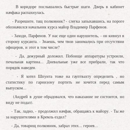
В коридоре послышались быстрые шаги. Дверь в кабинет
начфака распахнулась.
- Разрешите, тащ полковник? - слегка запыхавшись, на пороге
обозначился начальник курса майор Владимир Парфенов.
- Заходи, Парфенов. У нас еще один нарушитель, - он кивнул в
сторону курсанта. - Знаешь, чем твои занимались при отсутствии
офицеров, и этот в том числе?
- Да, дежурный доложил. Побоище аппаратуры устроили,
печальная картина... Дневальные уже все прибрали, так что
порядок наведен.
- Я хотел Шпунта тоже на гауптвахту определить , но
статистику по гарнизону портить не хочется перед самым
выпуском...
(Андрей в душе обрадовался, что наказание не состоится, но
виду не подал).
- Так, ладно, - продолжил начфак, обращаясь к майору. - Ты же
за нарушителями в Кремль ездил?
- Да, товарищ полковник, забрал этих... героев...