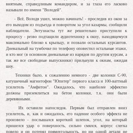
внятным, справедливым командиром, и за глаза его ласково
называли по имени "Володей".
- Всё, Володя ушел, можно начинать! - проследив из окон за
его выходом из подъезда и поворотом за угол казармы, сообщили
наблюдатели. Энтузиасты тут же решительно приступили к
процессу - резво подтащили аудиотехнику к окну, находящемуся
максимально близко к крыльцу, и позвали остальных курсантов.
Дневальный на тумбочке по телефону оповестил остальные этажи,
и кто мог (в основном дневальные из нарядов по другим курсам, а
так же все свободные выпускники) прильнули к окнам, ожидая
шоу.
Техники было, к сожалению немного - две колонки С-90,
катушечный магнитофон "Юпитер" первого класса и 100-ваттный
усилитель "Амфитон". Ожидалось, что наиболее эффектно
должны приземлиться на бетон колонки, т.к. они были
деревянными.
Их оставили напоследок. Первым был отправлен вниз
усилитель, и, как и ожидалось, его падение особого эффекта не
произвело - послышался короткий шлепок, угол, на который
пришелся удар о поверхность, сильно смялся, корпус слегка
повело и он потерял прямоугольность, но ни одной детали не