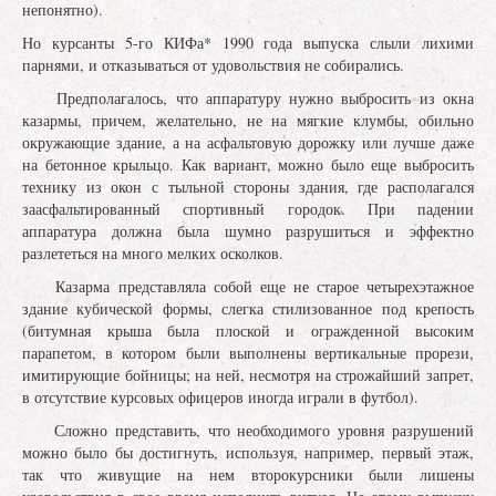
непонятно).
Но курсанты 5-го КИФа* 1990 года выпуска слыли лихими
парнями, и отказываться от удовольствия не собирались.
Предполагалось, что аппаратуру нужно выбросить из окна
казармы, причем, желательно, не на мягкие клумбы, обильно
окружающие здание, а на асфальтовую дорожку или лучше даже
на бетонное крыльцо. Как вариант, можно было еще выбросить
технику из окон с тыльной стороны здания, где располагался
заасфальтированный спортивный городок. При падении
аппаратура должна была шумно разрушиться и эффектно
разлететься на много мелких осколков.
Казарма представляла собой еще не старое четырехэтажное
здание кубической формы, слегка стилизованное под крепость
(битумная крыша была плоской и огражденной высоким
парапетом, в котором были выполнены вертикальные прорези,
имитирующие бойницы; на ней, несмотря на строжайший запрет,
в отсутствие курсовых офицеров иногда играли в футбол).
Сложно представить, что необходимого уровня разрушений
можно было бы достигнуть, используя, например, первый этаж,
так что живущие на нем второкурсники были лишены