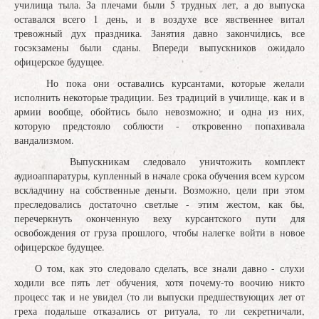
училища тыла. За плечами были 5 трудных лет, а до выпуска
оставался всего 1 день, и в воздухе все явственнее витал
тревожный дух праздника. Занятия давно закончились, все
госэкзамены были сданы. Впереди выпускников ожидало
офицерское будущее.
Но пока они оставались курсантами, которые желали
исполнить некоторые традиции. Без традиций в училище, как и в
армии вообще, обойтись было невозможно, и одна из них,
которую предстояло соблюсти - откровенно попахивала
вандализмом.
Выпускникам следовало уничтожить комплект
аудиоаппаратуры, купленный в начале срока обучения всем курсом
вскладчину на собственные деньги. Возможно, цели при этом
преследовались достаточно светлые - этим жестом, как бы,
перечеркнуть оконченную веху курсантского пути для
освобождения от груза прошлого, чтобы налегке войти в новое
офицерское будущее.
О том, как это следовало сделать, все знали давно - слухи
ходили все пять лет обучения, хотя почему-то воочию никто
процесс так и не увидел (то ли выпуски предшествующих лет от
греха подальше отказались от ритуала, то ли секретничали,