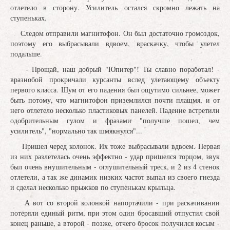
отлетело в сторону. Усилитель остался скромно лежать на
ступеньках.
Следом отправили магнитофон. Он был достаточно громоздок,
поэтому его выбрасывали вдвоем, враскачку, чтобы улетел
подальше.
- Прощай, наш добрый "Юпитер"! Ты славно поработал! -
вразнобой прокричали курсанты вслед улетающему объекту
первого класса. Шум от его падения был ощутимо сильнее, может
быть потому, что магнитофон приземлился почти плашмя, и от
него отлетело несколько пластиковых панелей. Падение встретили
одобрительным гулом и фразами "получше пошел, чем
усилитель", "нормально так шмякнулся"...
Пришел черед колонок. Их тоже выбрасывали вдвоем. Первая
из них разлетелась очень эффектно - удар пришелся торцом, звук
был очень внушительным - оглушительный треск, и 2 из 4 стенок
отлетели, а так же динамик низких частот выпал из своего гнезда
и сделал несколько прыжков по ступенькам крыльца.
А вот со второй колонкой напортачили - при раскачивании
потеряли единый ритм, при этом один бросавший отпустил свой
конец раньше, а второй - позже, отчего бросок получился косым -