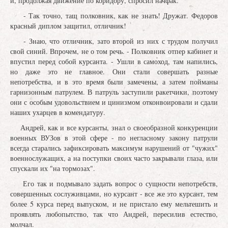
и, продолжая движение по коридору, спросил начфак.
- Так точно, тащ полковник, как не знать! Дружат. Федоров
красный диплом защитил, отличник!
- Знаю, что отличник, зато второй из них с трудом получил
свой синий. Впрочем, не о том речь. - Полковник отпер кабинет и
впустил перед собой курсанта. - Ушли в самоход, там напились,
но даже это не главное. Они стали совершать разные
непотребства, и в это время были замечены, а затем пойманы
гарнизонным патрулем. В патруль заступили ракетчики, поэтому
они с особым удовольствием и цинизмом отконвоировали и сдали
наших ухарцев в комендатуру.
Андрей, как и все курсанты, знал о своеобразной конкуренции
военных ВУЗов в этой сфере - по негласному закону патрули
всегда старались зафиксировать максимум нарушений от "чужих"
военнослужащих, а на поступки своих часто закрывали глаза, или
спускали их "на тормозах".
Его так и подмывало задать вопрос о сущности непотребств,
совершенных сослуживцами, но курсант - все же это курсант, тем
более 5 курса перед выпуском, и не пристало ему мельтешить и
проявлять любопытство, так что Андрей, пересилив естество,
молчал.