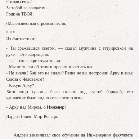
Ротная семья!
За тобой за солдатом -
Родина ТВОЯ!
(Малоизвестная строевая песня.)
* * *
Из фантастики:
- Ты сражаешься светом, — сказал мужчина с татуировкой на
руке. - Это запрещено.
- …! - снова крикнула толпа.
- Мы не знали об этом и просим простить нас.
- Не знали? Как это не знали? Разве не вы построили Арку в знак
Союза с Человеком?
- Какую Арку?
Хотя лицо туземца было скрыто под густой бородой, его
удивление было видно совершенно ясно.
Инженер
- Арку над Миром, о
!
Ларри Нивен. Мир-Кольцо.
Андрей заканчивал свое обучение на Инженерном факультете