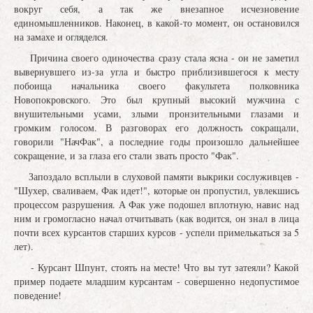
вокруг себя, а так же внезапное исчезновение
единомышленников. Наконец, в какой-то момент, он остановился
на замахе и огляделся.
Причина своего одиночества сразу стала ясна - он не заметил
вывернувшего из-за угла и быстро приблизившегося к месту
побоища начальника своего факультета полковника
Новопокровского. Это был крупный высокий мужчина с
внушительными усами, злыми пронзительными глазами и
громким голосом. В разговорах его должность сокращали,
говорили "НачФак", а последние годы произошло дальнейшее
сокращение, и за глаза его стали звать просто "Фак".
Запоздало всплыли в слуховой памяти выкрики сослуживцев -
"Шухер, сваливаем, Фак идет!", которые он пропустил, увлекшись
процессом разрушения. А Фак уже подошел вплотную, навис над
ним и громогласно начал отчитывать (как водится, он знал в лица
почти всех курсантов старших курсов - успели примелькаться за 5
лет).
- Курсант Шпунт, стоять на месте! Что вы тут затеяли? Какой
пример подаете младшим курсантам - совершенно недопустимое
поведение!