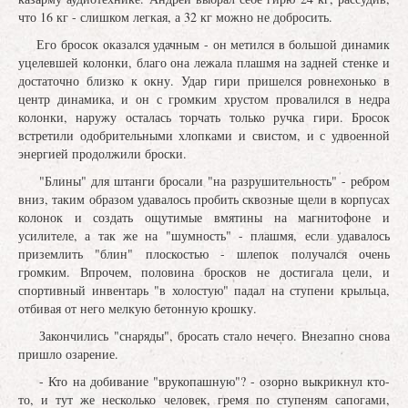
что 16 кг - слишком легкая, а 32 кг можно не добросить.
Его бросок оказался удачным - он метился в большой динамик
уцелевшей колонки, благо она лежала плашмя на задней стенке и
достаточно близко к окну. Удар гири пришелся ровнехонько в
центр динамика, и он с громким хрустом провалился в недра
колонки, наружу осталась торчать только ручка гири. Бросок
встретили одобрительными хлопками и свистом, и с удвоенной
энергией продолжили броски.
"Блины" для штанги бросали "на разрушительность" - ребром
вниз, таким образом удавалось пробить сквозные щели в корпусах
колонок и создать ощутимые вмятины на магнитофоне и
усилителе, а так же на "шумность" - плашмя, если удавалось
приземлить "блин" плоскостью - шлепок получался очень
громким. Впрочем, половина бросков не достигала цели, и
спортивный инвентарь "в холостую" падал на ступени крыльца,
отбивая от него мелкую бетонную крошку.
Закончились "снаряды", бросать стало нечего. Внезапно снова
пришло озарение.
- Кто на добивание "врукопашную"? - озорно выкрикнул кто-
то, и тут же несколько человек, гремя по ступеням сапогами,