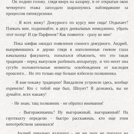
Он поднял голову, глядя вверх на казарму, и от открытых окон
четвертого этажа запоздало шарахнулись наблюдавшие за
процессом пятикурсники.
- Я всех вижу! Дежурного по курсу мне сюда! Отдыхает?
Плевать мне, поднимайте, и двух дневальных немедленно, убрать
этот позор! И где Парфенов? Как появится - сразу ко мне!
Пока начфак ожидал появления сонного дежурного, Андрей,
выпрямившись и дерзко глядя в наполненные гневом глаза
начальника факультета, попытался объяснить, что это такая
традиция - перед выпуском разбивать аппаратуру, и что несет она
сугубо положительные моменты освобождения от наследия
прошлого... Но это только еще больше взбесило полковника.
- Я вам покажу традицию! Вандализм устроили здесь, вообще
охренели! Кто с тобой еще был, Шпунт? Я дознаюсь, вы не
думайте, всех накажу!
- Не знаю, тащ полковник - не обратил внимания!
- Выгораживаешь? Ну выгораживай, выгораживай! На
гауптвахту определю - быстро расскажешь, кто еще этим
непотребством занимался!
Андрей печально вздохнул - он ни разу не попадал на