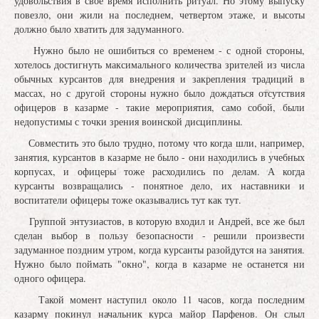
удовольствия в свое время исполнить ритуал. Но этому выпуску
повезло, они жили на последнем, четвертом этаже, и высоты
должно было хватить для задуманного.
Нужно было не ошибиться со временем - с одной стороны,
хотелось достигнуть максимального количества зрителей из числа
обычных курсантов для внедрения и закрепления традиций в
массах, но с другой стороны нужно было дождаться отсутствия
офицеров в казарме - такие мероприятия, само собой, были
недопустимы с точки зрения воинской дисциплины.
Совместить это было трудно, потому что когда шли, например,
занятия, курсантов в казарме не было - они находились в учебных
корпусах, и офицеры тоже расходились по делам. А когда
курсанты возвращались - понятное дело, их наставники и
воспитатели офицеры тоже оказывались тут как тут.
Группой энтузиастов, в которую входил и Андрей, все же был
сделан выбор в пользу безопасности - решили произвести
задуманное поздним утром, когда курсанты разойдутся на занятия.
Нужно было поймать "окно", когда в казарме не останется ни
одного офицера.
Такой момент наступил около 11 часов, когда последним
казарму покинул начальник курса майор Парфенов. Он слыл