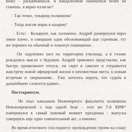
вижу - раскаиваешься, и вандализмом заниматься более не
станешь, я верно излагаю?
- Так точно, товарищ полковник!
- Тогда шагом марш в казарму!
- Есть! - Козырнув, как положено, Андрей развернулся через
левое плечо, и совершив один обозначающий шаг строевым, тут
же перешел на обычный и покинул помещение...
Он задумчиво шел по территории училища, а в голове
рождались мысли о будущем. Андрей тревожно представлял, как
быстро промелькнет отпуск, он сядет в самолет и отправится
навстречу новой офицерской жизни в неизвестные места, к новым
встречам и свершениям... Ему хотелось верить, что судьба в
дальнейшем сложится удачно...
Постскриптум.
Не знал начальник Инженерного факультета полковник
Новопокровский о еще одной беде - этот же 5-й КИФ*
намеревался в самый пиковый момент праздника - выпуска
совершить еще один сомнительный акт, а именно:
Во время итогового (последнего) прохождения строем на плацу