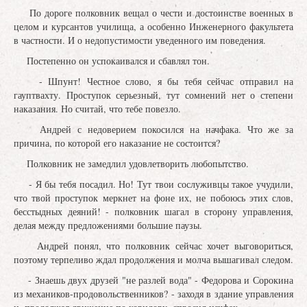
По дороге полковник вещал о чести и достоинстве военных в
целом и курсантов училища, а особенно Инженерного факультета
в частности. И о недопустимости уведенного им поведения.
Постепенно он успокаивался и сбавлял тон.
- Шпунт! Честное слово, я бы тебя сейчас отправил на
гауптвахту. Проступок серьезный, тут сомнений нет о степени
наказания. Но считай, что тебе повезло.
Андрей с недоверием покосился на начфака. Что же за
причина, по которой его наказание не состоится?
Полковник не замедлил удовлетворить любопытство.
- Я бы тебя посадил. Но! Тут твои сослуживцы такое учудили,
что твой проступок меркнет на фоне их, не побоюсь этих слов,
бесстыдных деяний! - полковник шагал в сторону управления,
делая между предложениями большие паузы.
Андрей понял, что полковник сейчас хочет выговориться,
поэтому терпеливо ждал продолжения и молча вышагивал следом.
- Знаешь двух друзей "не разлей вода" - Федорова и Сорокина
из механиков-продовольственников? - заходя в здание управления