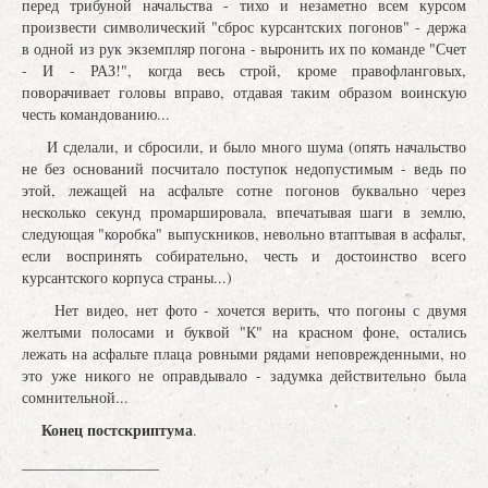
перед трибуной начальства - тихо и незаметно всем курсом
произвести символический "сброс курсантских погонов" - держа
в одной из рук экземпляр погона - выронить их по команде "Счет
- И - РАЗ!", когда весь строй, кроме правофланговых,
поворачивает головы вправо, отдавая таким образом воинскую
честь командованию...
И сделали, и сбросили, и было много шума (опять начальство
не без оснований посчитало поступок недопустимым - ведь по
этой, лежащей на асфальте сотне погонов буквально через
несколько секунд промаршировала, впечатывая шаги в землю,
следующая "коробка" выпускников, невольно втаптывая в асфальт,
если воспринять собирательно, честь и достоинство всего
курсантского корпуса страны...)
Нет видео, нет фото - хочется верить, что погоны с двумя
желтыми полосами и буквой "К" на красном фоне, остались
лежать на асфальте плаца ровными рядами неповрежденными, но
это уже никого не оправдывало - задумка действительно была
сомнительной...
Конец постскриптума
.
__________________