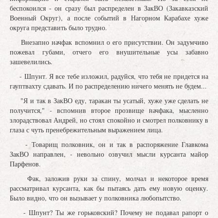
беспокоился - он сразу был распределен в ЗакВО (Закавказский
Военный Округ), а после событий в Нагорном Карабахе хуже
округа представить было трудно.
Внезапно начфак вспомнил о его присутствии. Он задумчиво
пожевал губами, отчего его внушительные усы забавно
зашевелились.
- Шпунт. Я все тебе изложил, радуйся, что тебя не придется на
гауптвахту сдавать. И по распределению ничего менять не будем...
"Я и так в ЗакВО еду, таракан ты усатый, хуже уже сделать не
получится," - вспомнив второе прозвище начфака, мысленно
злорадствовал Андрей, но стоял спокойно и смотрел полковнику в
глаза с чуть пренебрежительным выражением лица.
- Товарищ полковник, он и так в распоряжение Главкома
ЗакВО направлен, - невольно озвучил мысли курсанта майор
Парфенов.
Фак, заложив руки за спину, молчал и некоторое время
рассматривал курсанта, как бы пытаясь дать ему новую оценку.
Было видно, что он вызывает у полковника любопытство.
- Шпунт? Ты же горьковский? Почему не подавал рапорт о