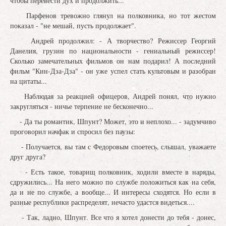
чтобы перевести дух и продолжить...
Парфенов тревожно глянул на полковника, но тот жестом
показал - "не мешай, пусть продолжает".
Андрей продолжил: - А творчество? Режиссер Георгий
Данелия, грузин по национальности - гениальный режиссер!
Сколько замечательных фильмов он нам подарил! А последний
фильм "Кин-Дза-Дза" - он уже успел стать культовым и разобран
на цитаты...
Наблюдая за реакцией офицеров, Андрей понял, что нужно
закругляться - ничье терпение не бесконечно...
- Да ты романтик, Шпунт? Может, это и неплохо... - задумчиво
проговорил начфак и спросил без паузы:
- Получается, вы там с Федоровым споетесь, слышал, уважаете
друг друга?
- Есть такое, товарищ полковник, ходили вместе в наряды,
сдружились... На него можно по службе положиться как на себя,
да и не по службе, а вообще... И интересы сходятся. Но если в
разные республики распределят, нечасто удастся видеться....
- Так, ладно, Шпунт. Все что я хотел донести до тебя - донес,