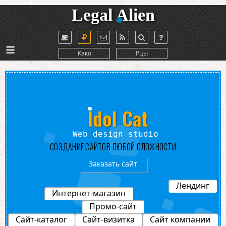
Legal Alien
≡
Како
Рцы
Idol Cat
tudio
СОЗДАНИЕ САЙТОВ ЛЮБОЙ СЛОЖНОСТИ
Заказать сайт
Лендинг
Интернет-магазин
Промо-сайт
Сайт-каталог
Сайт-визитка
Сайт компании