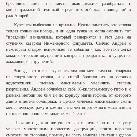
бросились вниз, на месте окончательно разобраться с
многострадальной техникой. Среди них побежал и вошедший в
раж Андрей.
Курсанты выбежали на крыльцо. Нужно заметить, что стояла
теплая солнечная погода, и ни одна тучка не могла омрачить тот
"праздник" вандализма, который развернулся в этот день на
ступенях казармы Инженерного факультета. Сейчас Андрей с
некоторым стыдом вспоминает те события - как все-таки легко
можно, отбросив внутренний контроль, превратиться в существо,
жаждающее разрушений...
Выглядело это так - курсанты хватали металлические снаряды
из спортивного уголка, и с силой бросали их на останки
аудиотехники, пытаясь максимально увеличить степень
разрушения. Андрей облюбовал себе 16-килограммовую гирю и с
размаха методично бил ей по корпусу магнитофона, от которого
давно отлетела облицовка, а целью являлось максимально смять
металлическую раму и компоненты лентопротяжного механизма в
плоское однородное металлическое "нечто".
Проявив недюжинное упорство и терпение, он не на шутку
увлекся монотонным процессом деструкции, почти перестав
смотреть по сторонам, поэтому не сразу заметил затихание ударов