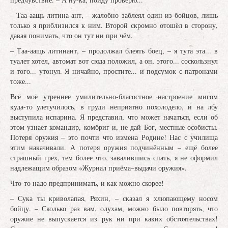
– Таа-аащь литина-ант, – жалобно заблеял один из бойцов, лишь
только я приблизился к ним. Второй скромно отошёл в сторону,
давая понимать, что он тут ни при чём.
– Таа-аащь литинант, – продолжал блеять боец, – я тута эта... в
туалет хотел, автомат вот сюда положил, а он, этого... соскользнул
и того... утонул. Я ничайно, простите... и подсумок с патронами
тоже...
Всё моё утреннее умилительно-благостное настроение мигом
куда-то улетучилось, в груди неприятно похолодело, и на лбу
выступила испарина. Я представил, что может начаться, если об
этом узнает командир, комбриг и, не дай Бог, местные особисты.
Потеря оружия – это почти что измена Родине! Нас с училища
этим накачивали. А потеря оружия подчинённым – ещё более
страшный грех, тем более что, завалившись спать, я не оформил
надлежащим образом «Журнал приёма–выдачи оружия».
Что-то надо предпринимать, и как можно скорее!
– Сука ты криволапая, Ряхин, – сказал я хлюпающему носом
бойцу. – Сколько раз вам, олухам, можно было повторять, что
оружие не выпускается из рук ни при каких обстоятельствах!