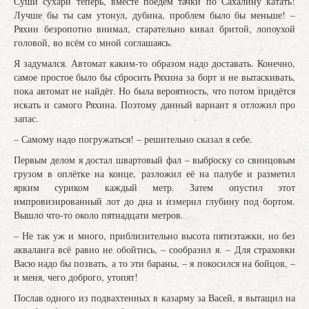
Суши сухари теперь, вместе поедем тачки по Сахалину катать!
Лучше бы ты сам утонул, дубина, проблем было бы меньше! –
Ряхин безропотно внимал, старательно кивал бритой, лопоухой
головой, во всём со мной соглашаясь.
Я задумался. Автомат каким-то образом надо доставать. Конечно,
самое простое было бы сбросить Ряхина за борт и не вытаскивать,
пока автомат не найдёт. Но была вероятность, что потом придётся
искать и самого Ряхина. Поэтому данный вариант я отложил про
запас.
– Самому надо погружаться! – решительно сказал я себе.
Первым делом я достал швартовый фал – выброску со свинцовым
грузом в оплётке на конце, разложил её на палубе и разметил
ярким суриком каждый метр. Затем опустил этот
импровизированный лот до дна и измерил глубину под бортом.
Вышло что-то около пятнадцати метров.
– Не так уж и много, приблизительно высота пятиэтажки, но без
акваланга всё равно не обойтись, – сообразил я. – Для страховки
Васю надо бы позвать, а то эти бараны, – я покосился на бойцов, –
и меня, чего доброго, утопят!
Послав одного из подвахтенных в казарму за Васей, я вытащил на