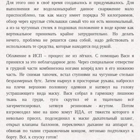
Для этого оно в своё время создавалось и придумывалось. Для
выполнения же водолазныхработ данное снаряжение мало
приспособлено, так как массу имеет порядка 50 килограммов,
обзор через круглые стёклышки самый что ни есть минимальный,
а из-за чугунных стелек в подошвах положение в воде кроме как
вертикальное принимать крайне затруднительно. Но делать
нечего, проблема не решится сама собой, надо действовать и
использовать те средства, которые находятся под рукой.
Облачение в ИСП – процесс не из лёгких. С помощью Васи я
принялся за это неблагодарное дело. Через специальное отверстие
в грудной части комбинезона ногами вперёд влез в его нижнюю
часть. Не снимая тапочек, встал ступнями на чугунные стельки
безразмерных бутс. Затем нырнул в просторные рукава, набросил
на плечи верхнюю половину одеяния и натянул на голову
устрашающего вида маску. Вася собрал в гармошку лишнюю
ткань на груди, туго скрутил её и тщательно всё
загерметизировал, затянув резиновым жгутом. Потом
взгромоздил мне на шею хомут ИДА, от тяжести которого я
невольно присел, подсоединил к маске дыхательный шланг,
открыл клапаны баллонов, переключил дыхание на аппарат и,
обвязав по талии страховочным концом, легонько подтолкнул к
борту. Всё, к спуску готов!