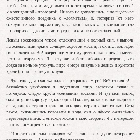
штаба. Они взяли моду именно в это время заявляться со своей
«неожиданной» проверкой. Никого не дождавшись, я не выдержал
ожесточённого поединка с «лохматым» и, потерпев от него
сокрушительное поражение, завалился спать в кают-компании, где
и продрых сладко до самого утра, никем не потревоженный.
Ясным воскресным утром, отдохнувший и полный сил, я выполз
на освещённый ярким солнцем ходовой мостик и окинул взглядом
свои владения. Всё вверенное мне имущество оказалось на месте,
цело и невредимо. Я сразу же и безошибочно определил, что
лодка за ночь не утонула, пирс и море никуда не делись и хунтоты
вроде бы ничего не умыкнули.
– Что ещё для счастья надо? Прекрасное утро! Всё отлично! –
беззаботно улыбнулся я, подставил лицо ласковым лучам и
потянулся, сладко хрустя «сонными» костями. И тут мой взгляд
скользнул по корпусу вдоль борта. В корме, возле стойки якорного
огня, как-то странно копошились двое верхних вахтенных. Стоя
раком, склонившись головами к воде, они о чём-то оживлённо
переговаривались, с опаской косясь в мою сторону. Я с интересом
на них посмотрел и насторожился.
– Что это они там ковыряются? – заныло в душе нехорошее
предчувствие. – А ну-ка, пойду проверю...