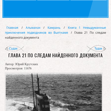
Главная
/
Альманах
/
Камрань
/
Книга 1 Невыдуманные
приключения подводников во Вьетнаме
/
Глава 21 По следам
найденного документа
Судак
Тудак
ГЛАВА 21 ПО СЛЕДАМ НАЙДЕННОГО ДОКУМЕНТА
Автор:
Юрий Крутских
Просмотров: 11676