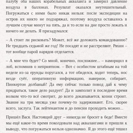
палубу оба наших корабельных акваланга и замерил давление
воздуха в баллонах. Результат оказался неутешительный.
Погружаться с ними было никак нельзя: после экспедиции на
остров их никто не подзаряжал, поэтому воздуха оставалось в
лучшем случае минут на пять, да и то если на дне просто лежать и
ничего не делать. Я призадумался:
– А стоит ли рисковать? Может, всё же доложить командованию?
Не тридцать седьмой же год! Не посадят и не расстреляют. Ряхин –
тот вообще парой нарядов отделается.
– А мне что будет? Со мной, конечно, посложнее... – наморщил я
лоб, вспомнив о неприятном. – Вот с особистом штабным на той
неделе из-за ерунды поругался, а тот обиделся, ходит теперь, нос
везде суёт, оперативную информацию, наверное, собирает,
Пинкертон долбаный! Да ему сейчас только повод дай к чему
придраться, такое дело раздует! Да и замполит в последнее время
волком что-то всё смотрит, до всего докапывается, козни строит.
Звание на три месяца уже почему-то задерживают. Его, скорее
всего, заслуга. Так лейтенантом и до пенсии проходить можно...
Пришёл Вася. Настоящий друг – никогда не бросит в беде! Вместе
мы ещё какое-то время поколдовали над аквалангами и пришли к
выводу, что погружаться нельзя однозначно. Я до этого ещё тешил