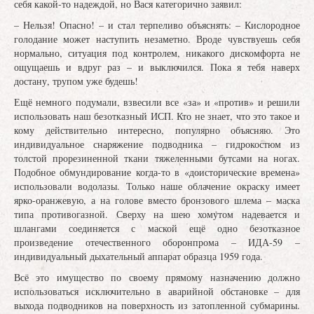
себя какой-то надеждой, но Вася категорично заявил:
– Нельзя! Опасно! – и стал терпеливо объяснять: – Кислородное
голодание может наступить незаметно. Вроде чувствуешь себя
нормально, ситуация под контролем, никакого дискомфорта не
ощущаешь и вдруг раз – и выключился. Пока я тебя наверх
достану, трупом уже будешь!
Ещё немного подумали, взвесили все «за» и «против» и решили
использовать наш безотказный ИСП. Кто не знает, что это такое и
кому действительно интересно, популярно объясняю. Это
индивидуальное снаряжение подводника – гидрокостюм из
толстой прорезиненной ткани тяжеленными бутсами на ногах.
Подобное обмундирование когда-то в «доисторические времена»
использовали водолазы. Только наше облачение окраску имеет
ярко-оранжевую, а на голове вместо бронзового шлема – маска
типа противогазной. Сверху на шею хомутом надевается и
шлангами соединяется с маской ещё одно безотказное
произведение отечественного оборонпрома – ИДА‐59 –
индивидуальный дыхательный аппарат образца 1959 года.
Всё это имущество по своему прямому назначению должно
использоваться исключительно в аварийной обстановке – для
выхода подводников на поверхность из затопленной субмарины.