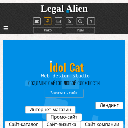
Legal Alien
≡
Како
Рцы
Idol Cat
Web design studio
СОЗДАНИЕ САЙТОВ ЛЮБОЙ СЛОЖНОСТИ
Заказать сайт
Лендинг
Интернет-магазин
Промо-сайт
Сайт-каталог
Сайт-визитка
Сайт компании