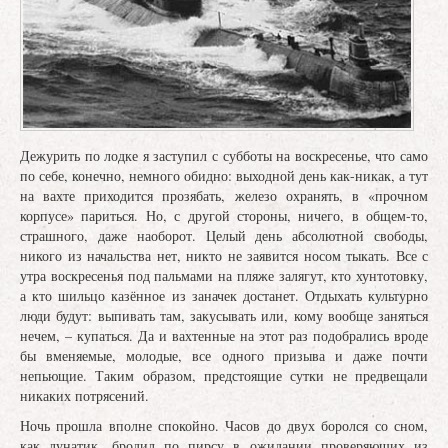
Дежурить по лодке я заступил с субботы на воскресенье, что само
по себе, конечно, немного обидно: выходной день как-никак, а тут
на вахте приходится прозябать, железо охранять, в «прочном
корпусе» париться. Но, с другой стороны, ничего, в общем-то,
страшного, даже наоборот. Целый день абсолютной свободы,
никого из начальства нет, никто не заявится носом тыкать. Все с
утра воскресенья под пальмами на пляже залягут, кто хунтотовку,
а кто шильцо казённое из заначек достанет. Отдыхать культурно
люди будут: выпивать там, закусывать или, кому вообще заняться
нечем, – купаться. Да и вахтенные на этот раз подобрались вроде
бы вменяемые, молодые, все одного призыва и даже почти
непьющие. Таким образом, предстоящие сутки не предвещали
никаких потрясений.
Ночь прошла вполне спокойно. Часов до двух боролся со сном,
как лунатик, бродил по пирсу в ожидании проверяющих из