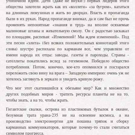
утопичной идеей. Дети (даже не внуки!) первых лидеров этого
общества захотели жрать как их «коллеги» «за бугром», кататься
на длинных лимузинах и жить во дворцах. Власть и пропаганда
были в их руках. Народ пропаганде внимал, да и сам был не прочь
променять непонятные «знания и труд» на вполне осязаемые
малиновые штаны и жевательную смолу. Он с радостью заскакал
по площадям, распевая: «Изменений! Мы ждем изменений». Под
эти песни «элита» (без всяких положительных коннотаций этого
слова) шустро распихала по карманам все, чем управляли от
имени народа их отцы: заводы, газеты и пароходы. Страны -
сателлиты покатились вслед за гегемоном. Победило общество
потребления. Потом, конечно, кое-кто опомнился и постарался
переложить свою вину на врага – Западную империю: очень уж не
хотелось заглянуть в зеркало и увидеть кривую рожу.
Что мог этот скатившийся к обезьяне мир? Как и множество
других подобных миров - тратить ресурсы планеты не на то,
чтобы знать, а на то, чтобы жрать.
Гигантские свалки, острова из пластиковых бутылок в океане,
безумная трата урана-235 не на освоение космоса, а на
производство электроэнергии для пошива тряпок и сборку
карманных коммуникаторов, которые почему-то стали считаться
символом прогресса.