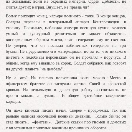
из локальных войн на окраинах империи. Орден Доблести, не
считая других наград. Внушает, не правда ли?
Всему приходит конец, карьере военного - тоже. В конце концов,
Солдата перевели в центральный аппарат Контрразведки, в
столицу. Поскольку, наблюдая изнутри военную кухню, человек
умный и культурный решительно не может обзавестись
восторженным образом мысли, стать генералом ему не светило.
Не уверен, что он посылал кабинетных генералов на три
буквы. Не представляю его матерящимся, но за то, что никакого
пиетета к подобным персонажам он не проявлял - поручусь. В
общем, когда ему завалило за сорок, Солдат собрался, как говорят
на другой планете "на дембель".
Ну а что? На пенсию полковника жить можно. Место в
офицерском братстве он заслужил честно. Своей и вражеской
кровью. На непыльную и денежную работу рассчитывать не
просто можно, а нужно. В общем, достойное завершение
карьеры.
Он даже книжки писать начал. Скорее - продолжил, так как
раньше написал небольшой военный дневник. Только сейчас он
стал писать… «фэнтези». Детские сказки про гномов и домовых
с вплетениями понятных военным ироничных оборотов.