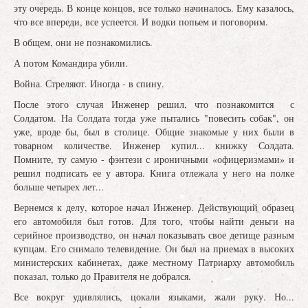
эту очередь. В конце концов, все только начиналось. Ему казалось,
что все впереди, все успеется. И водки попьем и поговорим.
В общем, они не познакомились.
А потом Командира убили.
Война. Стреляют. Иногда - в спину.
После этого случая Инженер решил, что познакомится с
Солдатом. На Солдата тогда уже пытались "повесить собак", он
уже, вроде бы, был в столице. Общие знакомые у них были в
товарном количестве. Инженер купил... книжку Солдата.
Помните, ту самую - фэнтези с ироничными «офицеризмами» и
решил подписать ее у автора. Книга отлежала у него на полке
больше четырех лет...
Вернемся к делу, которое начал Инженер. Действующий образец
его автомобиля был готов. Для того, чтобы найти деньги на
серийное производство, он начал показывать свое детище разным
купцам. Его снимало телевидение. Он был на приемах в высоких
министерских кабинетах, даже местному Патриарху автомобиль
показал, только до Правителя не добрался.
Все вокруг удивлялись, цокали языками, жали руку. Но...