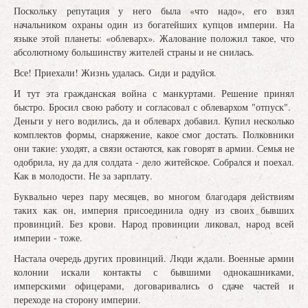
Поскольку репутация у него была «что надо», его взял
начальником охраны один из богатейших купцов империи. На
языке этой планеты: «облеварх». Жалование положил такое, что
абсолютному большинству жителей страны и не снилась.
Все! Приехали! Жизнь удалась. Сиди и радуйся.
И тут эта гражданская война с манкуртами. Решение принял
быстро. Бросил свою работу и согласовал с облевархом "отпуск".
Деньги у него водились, да и облеварх добавил. Купил несколько
комплектов формы, снаряжение, какое смог достать. Полковники
они такие: уходят, а связи остаются, как говорят в армии. Семья не
одобрила, ну да для солдата - дело житейское. Собрался и поехал.
Как в молодости. Не за зарплату.
Буквально через пару месяцев, во многом благодаря действиям
таких как он, империя присоединила одну из своих бывших
провинций. Без крови. Народ провинции ликовал, народ всей
империи - тоже.
Настала очередь других провинций. Люди ждали. Военные армии
колонии искали контакты с бывшими однокашниками,
имперскими офицерами, договаривались о сдаче частей и
переходе на сторону империи.