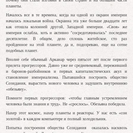
планеты.
Началось все в те времена, когда на одной из окраин империи
началась локальная война. Окраина эта уже больше двадцати лет
как отошла колонией другой, Западной империи. «Своя» же
империя ослабла, хоть и активно "сосредотачивалась" последнее
десятилетие. В общем, дело сплошь житейское, сто раз
пройденное на этой планете, да и, подозреваю, еще на сотне
подобных планет.
Вполне себе обычный Арканар через пятьсот лет после первого
прилета прогрессоров. Давно уже не средневековый, переживший
и баронов-разбойников и первых капиталистических акул и
становление империализма. Пытавшийся построить общество
Созидания, вырастить нового человека и задушить внутреннюю
«обезьяну».
Помните первых прогрессоров: «чтобы главным устремлением
человека были знания и труд». Не «срослось». Обезьяна победила.
Нахер этот космос, нахер планеты и реакторы. У нас есть «сон
золотой» в каждом компьютере и полный холодильник.
Попытка построения общества Созидания оказалась насквозь