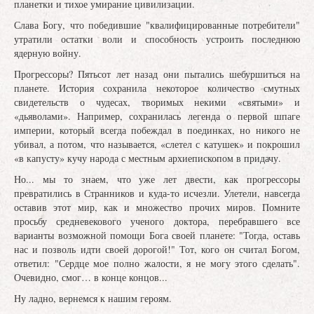
планетки и тихое умирание цивилизации.
Слава Богу, что победившие "квалифицированные потребители"
утратили остатки воли и способность устроить последнюю
ядерную войну.
Прогрессоры? Пятьсот лет назад они пытались шебуршиться на
планете. История сохранила некоторое количество смутных
свидетельств о чудесах, творимых некими «святыми» и
«дьяволами». Например, сохранилась легенда о первой шпаге
империи, который всегда побеждал в поединках, но никого не
убивал, а потом, что называется, «слетел с катушек» и покрошил
«в капусту» кучу народа с местным архиепископом в придачу.
Но... мы то знаем, что уже лет двести, как прогрессоры
превратились в Странников и куда-то исчезли. Улетели, навсегда
оставив этот мир, как и множество прочих миров. Помните
просьбу средневекового ученого доктора, перебравшего все
варианты возможной помощи Бога своей планете: "Тогда, оставь
нас и позволь идти своей дорогой!" Тот, кого он считал Богом,
ответил: "Сердце мое полно жалости, я не могу этого сделать".
Очевидно, смог… в конце концов...
Ну ладно, вернемся к нашим героям.