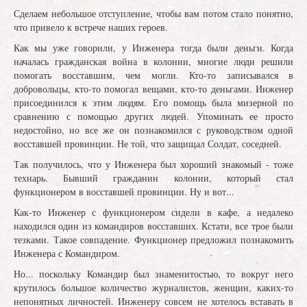
Сделаем небольшое отступление, чтобы вам потом стало понятно,
что привело к встрече наших героев.
Как мы уже говорили, у Инженера тогда были деньги. Когда
началась гражданская война в колонии, многие люди решили
помогать восставшим, чем могли. Кто-то записывался в
добровольцы, кто-то помогал вещами, кто-то деньгами. Инженер
присоединился к этим людям. Его помощь была мизерной по
сравнению с помощью других людей. Упоминать ее просто
недостойно, но все же он познакомился с руководством одной
восставшей провинции. Не той, что защищал Солдат, соседней.
Так получилось, что у Инженера был хороший знакомый - тоже
технарь. Бывший гражданин колонии, который стал
функционером в восставшей провинции. Ну и вот...
Как-то Инженер с функционером сидели в кафе, а недалеко
находился один из командиров восставших. Кстати, все трое были
тезками. Такое совпадение. Функционер предложил познакомить
Инженера с Командиром.
Но... поскольку Командир был знаменитостью, то вокруг него
крутилось большое количество журналистов, женщин, каких-то
непонятных личностей. Инженеру совсем не хотелось вставать в