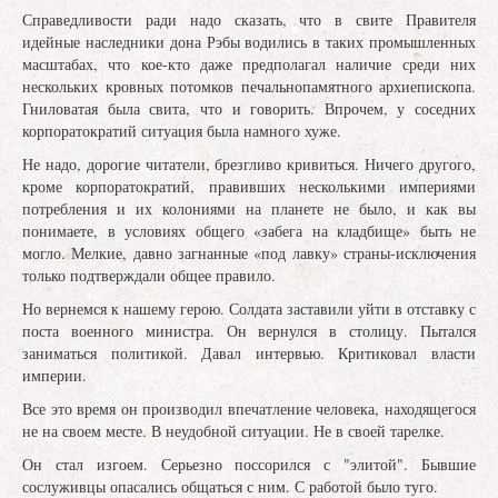
Справедливости ради надо сказать, что в свите Правителя
идейные наследники дона Рэбы водились в таких промышленных
масштабах, что кое-кто даже предполагал наличие среди них
нескольких кровных потомков печальнопамятного архиепископа.
Гниловатая была свита, что и говорить. Впрочем, у соседних
корпоратократий ситуация была намного хуже.
Не надо, дорогие читатели, брезгливо кривиться. Ничего другого,
кроме корпоратократий, правивших несколькими империями
потребления и их колониями на планете не было, и как вы
понимаете, в условиях общего «забега на кладбище» быть не
могло. Мелкие, давно загнанные «под лавку» страны-исключения
только подтверждали общее правило.
Но вернемся к нашему герою. Солдата заставили уйти в отставку с
поста военного министра. Он вернулся в столицу. Пытался
заниматься политикой. Давал интервью. Критиковал власти
империи.
Все это время он производил впечатление человека, находящегося
не на своем месте. В неудобной ситуации. Не в своей тарелке.
Он стал изгоем. Серьезно поссорился с "элитой". Бывшие
сослуживцы опасались общаться с ним. С работой было туго.