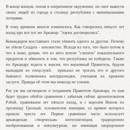
В конце концов, попав в оперативное окружение, он смог вывести
своих людей из города в столицу республики с минимальными
потерями.
К тому времени многое изменилось. Как говорилось пятьсот лет
назад про все тот же Арканар: "пауки договорились".
Командиров восставших стали убивать одного за другим. Почему
не убили Солдата - неизвестно. Исходя из того, что было потом и
что я знаю, думаю, что из него хотели "слепить" показательного
предателя и обвинить в том, что республика не победила. Также
по Арканару ходила и версия, что верховный Правитель, будучи
выходцем из спецслужб, приказал не трогать его и другого
бывшего полковника контрразведки, учитывая их прежние
заслуги. Правды об этом мы никогда не узнаем.
Раз уж мы заговорили о тогдашнем Правителе Арканара, то нам
будет трудно обойти сравнения с забытым сейчас архиепископом
Рэбой, правившим лет пятьсот назад, и с королем Ионом по
прозвищу Грозный, основателем империи, со времен которого
прошло триста лет. Первое сравнение часто использует
арканарская «творческая» интеллигенция, традиционно
необразованная и некультурная, но имеющая запредельное