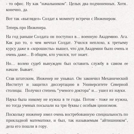
- то офис. Ну как "начальником". Целых два подчиненных. Хотя..
конечно, да.
Вот так «выглядел» Солдат к моменту встречи с Инженером.
Теперь про Инженера.
На год раньше Солдата он поступил в... военную Академию. Ага.
Как раз то, о чем мечтал Солдат. Учился неплохо, к третьему
курсу даже в «хорошисты» вышел, что для Академии было очень и
очень даже... В общем, кто учился, тот знает.
Но… волею судеб вынужден был оставить службу в самом ее
начале. Бывает.
Став штатским, Инженер не унывал. Он закончил Механический
Институт и защитил диссертацию в Университете Северной
столицы. Получил степень "ученого доктора" и... ушел из науки.
Наука была никому не нужна в те годы. Потом - тоже не нужна,
но тогда ученых посылали на три буквы с особым цинизмом.
Поскольку инженер имел очень востребованную специальность по
прикладной математике, и был, так называемым "айтишником",
дела его пошли в гору.