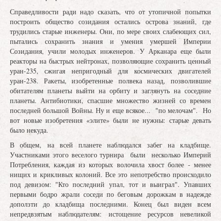
Справедливости ради надо сказать, что от утопичной попытки
построить общество созидания остались острова знаний, где
трудились старые инженеры. Они, по мере своих слабеющих сил,
пытались сохранить знания и умения умершей Империи
Созидания, учили молодых инженеров. У Арканара еще были
реакторы на быстрых нейтронах, позволяющие сохранить ценный
уран-235, сжигая непригодный для космических двигателей
уран-238. Ракеты, изобретенные полвека назад, позволившие
обитателям планеты выйти на орбиту и заглянуть на соседние
планеты. Антибиотики, спасшие множество жизней со времен
последней большой Войны. Ну и еще всякое... "по мелочам". Но
вот новые изобретения «элите» были не нужны: старые девать
было некуда.
В общем, на всей планете наблюдался забег на кладбище.
Участниками этого веселого турнира были несколько Империй
Потребления, каждая из которых волочила хвост более - менее
нищих и крикливых колоний. Все это непотребство происходило
под девизом: "Кто последний упал, тот и выиграл". Упавших
первыми бодро жрали соседи по беговым дорожкам в надежде
доползти до кладбища последними. Конец был виден всем
непредвзятым наблюдателям: истощение ресурсов невеликой