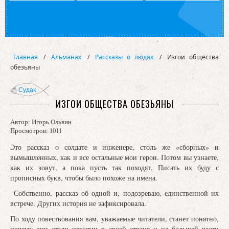
Главная
/
Альманах
/
Рассказы о людях
/
Изгои общества
обезьяны
Судак
ИЗГОИ ОБЩЕСТВА ОБЕЗЬЯНЫ
Автор:
Игорь Ольвин
Просмотров: 1011
Это рассказ о солдате и инженере, столь же «сборных» и
вымышленных, как и все остальные мои герои. Потом вы узнаете,
как их зовут, а пока пусть так походят. Писать их буду с
прописных букв, чтобы было похоже на имена.
Собственно, рассказ об одной и, подозреваю, единственной их
встрече. Других история не зафиксировала.
По ходу повествования вам, уважаемые читатели, станет понятно,
почему они стали изгоями в своей стране и на большей части