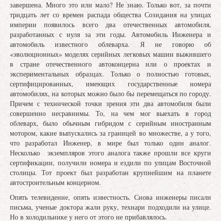
завершена. Много это или мало? Не знаю. Только вот, за почти
тридцать лет со времен распада общества Созидания на улицах
империи появилось всего два отечественных автомобиля,
разработанных с нуля за эти годы. Автомобиль Инженера и
автомобиль известного облеварха. Я не говорю об
«эволюционных» моделях серийных легковых машин выжившего
в стране отечественного автоконцерна или о проектах и
экспериментальных образцах. Только о полностью готовых,
сертифицированных, имеющих государственные номера
автомобилях, на которых можно было бы перемещаться по городу.
Причем с технической точки зрения эти два автомобиля были
совершенно несравнимы. То, на чем мог выехать в город
облеварх, было обычным гибридом с серийным иностранным
мотором, какие выпускались за границей во множестве, а у того,
что разработал Инженер, в мире был только один аналог.
Несколько экземпляров этого аналога также прошли все круги
сертификации, получили номера и ездили по улицам Восточной
столицы. Тот проект был разработан крупнейшим на планете
автостроительным концерном.
Опять телевидение, опять известность. Снова инженеры писали
письма, ученые доктора жали руку, технари подходили на улице.
Но в холодильнике у него от этого не прибавлялось.