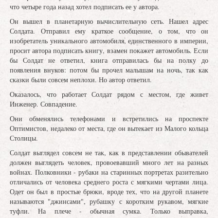
что четыре года назад хотел подписать ее у автора.
Он вышел в планетарную вычислительную сеть. Нашел адрес
Солдата. Отправил ему краткое сообщение, о том, что он
изобретатель уникального автомобиля, единственного в империи,
просит автора подписать книгу, взамен покажет автомобиль. Если
бы Солдат не ответил, книга отправилась бы на полку до
появления внуков: потом бы прочел малышам на ночь, так как
сказки были совсем неплохи. Но автор ответил.
Оказалось, что работает Солдат рядом с местом, где живет
Инженер. Совпадение.
Они обменялись телефонами и встретились на проспекте
Оптимистов, недалеко от места, где он вытекает из Малого кольца
Столицы.
Солдат выглядел совсем не так, как в представлении обывателей
должен выглядеть человек, провоевавший много лет на разных
войнах. Полковники - рубаки на старинных портретах разительно
отличались от человека среднего роста с мягкими чертами лица.
Одет он был в простые брюки, вроде тех, что на другой планете
называются "джинсами", рубашку с коротким рукавом, мягкие
туфли. На плече - обычная сумка. Только выправка,