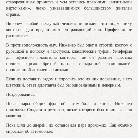
старорежимная прическа и усы остались прежними «визитными
карточками», легко узнававшимися большинством жителей
страны.
Впрочем, любой неглупый человек понимает, что полковнику
контрразведки вредно иметь устрашающий вид. Профессия не
располагает...
В противоположность ему, Инженер был одет в строгий костюм с
рубашкой в полоску и галстуком, классические туфли. Униформа
для офисного планктона конторы, где он работал «шестым
подползающим». Бритый наголо, с мрачной физиономией,
пропитанной антидепрессантами.
Если их поставить рядом и спросить, кто из них полковник, а кто
штатский, ответ дилетанта был бы однозначным и неверным.
Поздоровались.
После пары общих фраз об автомобиле и книге, Инженер
пригласил Солдата в ресторан, возле которого был припаркована
машина.
Пока шли до дверей, их остановила пара прохожих. Как обычно
спросили об автомобиле.