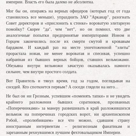
империи. Власть его была далеко не абсолютна.
Мог бы он, опираясь на верных офицеров (которых год от года
становилось все меньше), упразднить ЗАО "Арканар", разогнать
Совет директоров и «прислонить к стенке» вороватую элитарную
помойку? Скорее "да", чем "нет", но он помнил, что две
аналогичные попытки предпринятые императорами Ионом и
Горцем закончились после их смерти смутой и кровавым
бардаком. И каждый раз на месте уничтоженной "элиты"
прорастала новая, не менее вороватая и спесивая, успешно
набранная из бывших верных бойцов, ставших вельможами.
Обезьяна внутри вельможи зачастую оказывалась намного
сильнее, чем внутри простого солдата.
Вот Правитель и тянул время, год за годом, поглядывая на
соседей. Кто споткнется первым? А соседи глядели на него...
Не был он ни Грозным, успевшим «поменять тапки» и не увидеть
крайнего разложения бывших соратников, прозванных
«Поперечниками» за манеру развешивать в край разложившихся
вельмож на поперечинах городских ворот, ни архиепископом
Рэбой, «пролюбившем» все что можно, сдавшим страну
иностранным интервентам – религиозным фанатикам и
зарезанным рехнувшимся лучшим фехтовальщиком Империи.