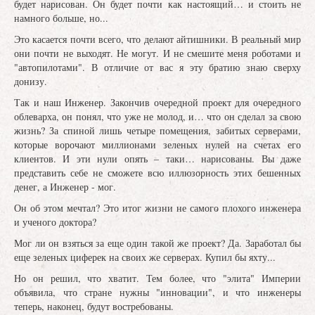
будет нарисован. Он будет почти как настоящий… и стоить не
намного больше, но...
Это касается почти всего, что делают айтишники. В реальный мир
они почти не выходят. Не могут. И не смешите меня роботами и
"автопилотами". В отличие от вас я эту братию знаю сверху
донизу.
Так и наш Инженер. Закончив очередной проект для очередного
облеварха, он понял, что уже не молод, и… что он сделал за свою
жизнь? За спиной лишь четыре помещения, забитых серверами,
которые ворочают миллионами зеленых нулей на счетах его
клиентов. И эти нули опять – таки… нарисованы. Вы даже
представить себе не сможете всю иллюзорность этих бешенных
денег, а Инженер - мог.
Он об этом мечтал? Это итог жизни не самого плохого инженера
и ученого доктора?
Мог ли он взяться за еще один такой же проект? Да. Заработал бы
еще зеленых циферек на своих же серверах. Купил бы яхту...
Но он решил, что хватит. Тем более, что "элита" Империи
объявила, что стране нужны "инновации", и что инженеры
теперь, наконец, будут востребованы.