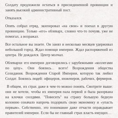
Солдату предложили остаться в присоединенной провинции и
занять высокий административный пост.
Отказался.
Опять собрал отряд, экипировал «на свои» и поехал в другую
провинцию. Только «его» облеварх, словно что-то почуяв, уже не
помогал, а возражал.
Все остальное вы знаете. Он занял и несколько месяцев удерживал
небольшой город. Ждал помощи империи. Ждал распоряжений из
центра. Не дождался. Центр молчал.
Облевархи его империи договорились с зарубежными «коллегами
по цеху». Они боялись... всего! Возрождения общества
Созидания. Возрождения Старой Империи, которую так любил
Солдат. Боялись людей: офицеров, инженеров, рабочих, фермеров.
В общем, их страх даже в чем-то можно понять. Смотрите выше:
они не хотели, чтобы их империя пала первой и была разорвана
на клочки соседями. "Повесить" на страну большую бедную
колонию означало напрочь подорвать свою экономику и «упасть
первым». Собственно, это понимание даже отчасти оправдывает
правителей империи. Если бы не главный страх власть имущих…