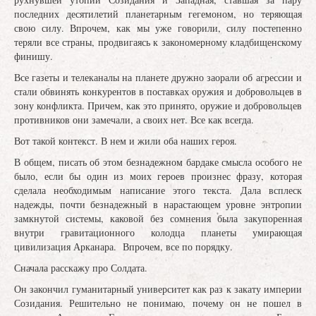
последних десятилетий планетарным гегемоном, но теряющая
свою силу. Впрочем, как мы уже говорили, силу постепенно
теряли все страны, продвигаясь к закономерному кладбищенскому
финишу.
Все газеты и телеканалы на планете дружно заорали об агрессии и
стали обвинять конкурентов в поставках оружия и добровольцев в
зону конфликта. Причем, как это принято, оружие и добровольцев
противников они замечали, а своих нет. Все как всегда.
Вот такой контекст. В нем и жили оба наших героя.
В общем, писать об этом безнадежном бардаке смысла особого не
было, если бы один из моих героев произнес фразу, которая
сделала необходимым написание этого текста. Дала всплеск
надежды, почти безнадежный в нарастающем уровне энтропии
замкнутой системы, каковой без сомнения была закупоренная
внутри гравитационного колодца планеты умирающая
цивилизация Арканара. Впрочем, все по порядку.
Сначала расскажу про Солдата.
Он закончил гуманитарный университет как раз к закату империи
Созидания. Решительно не понимаю, почему он не пошел в