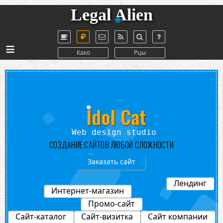
Legal Alien
≡
Како
Рцы
Idol Cat
Сту
СОЗДАНИЕ САЙТОВ ЛЮБОЙ СЛОЖНОСТИ
Заказать сайт
Лендинг
Интернет-магазин
Промо-сайт
Сайт-каталог
Сайт-визитка
Сайт компании