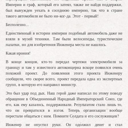
Империи и граф, который его затеял, также не найдя поддержки,
был вынужден уехать в соседнюю империю, так что в стране
такого автомобиля не было ни-ког-да. Этот - первый!
Бесполезно...
Единственный в истории империи подобный автомобиль даже не
взяли в музей техники. Там были велосипеды, туристические
палатки, но для изобретения Инженера места не нашлось.
Какая ирония!
В конце концов, кто-то передал чертежи электромобиля за
границу и там у известного автоконцерна вскоре появился очень
похожий проект. До появления этого проекта Инженеру
сообщили, что скорее всего, проект передала одна из экспертных
групп, в которую его направил министр.
Это был удар под дых. Наш герой даже написал по этому поводу
обращение в Объединенный Народный Императорский Союз, где
его, как ему казалось, поддерживали. Результатом стало лишь то,
что он превратился в изгоя. Теперь организации вообще
перестали общаться с ним. Помните Солдата и его сослуживцев?
Инженер не опустил руки. Он одолжил денег и стал