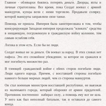
Главное - облевархи боялись потерять деньги. Дворцы, яхты и
личные стратопланы. Все время, пока Солдат воевал с армией
манкуртов, купцы вели с ними торговлю. Продавали солярку,
которой манкурты заправляли свои танки.
Помощь не пришла. Империя была заинтересована в том, чтобы
конкурирующая Западная империя продолжала "вливать" средства
в нищающую, погруженную в гражданскую войну колонию, тем
самым ослабляя себя.
Логика в этом есть. Если бы не люди.
Солдат воевал не за деньги. Он воевал за народ. В этих словах нет
пафоса. Это его спокойное убеждение, за которое он сражался и
мог погибнуть множество раз.
В тлеющей гражданской войне с обеих сторон погибали люди.
Люди одного народа. Причем, с восставшей стороны погибало
намного больше мирных людей, чем со стороны манкуртов.
Он стал военным министром восставшей республики, не выезжая
из маленького города, который оборонял от армии предателей.
Противник постепенно набирал силу, а помощь ему все не шла.
У него как был неполный батальон, так и оставался до самого
конца.