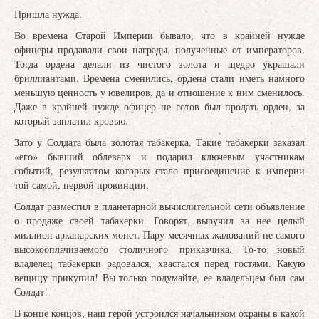
Пришла нужда.
Во времена Старой Империи бывало, что в крайней нужде
офицеры продавали свои награды, полученные от императоров.
Тогда ордена делали из чистого золота и щедро украшали
бриллиантами. Времена сменились, ордена стали иметь намного
меньшую ценность у ювелиров, да и отношение к ним сменилось.
Даже в крайней нужде офицер не готов был продать орден, за
который заплатил кровью.
Зато у Солдата была золотая табакерка. Такие табакерки заказал
«его» бывший облеварх и подарил ключевым участникам
событий, результатом которых стало присоединение к империи
той самой, первой провинции.
Солдат разместил в планетарной вычислительной сети объявление
о продаже своей табакерки. Говорят, выручил за нее целый
миллион арканарских монет. Пару месячных жалований не самого
высокооплачиваемого столичного приказчика. То-то новый
владелец табакерки радовался, хвастался перед гостями. Какую
вещицу прикупил! Вы только подумайте, ее владельцем был сам
Солдат!
В конце концов, наш герой устроился начальником охраны в какой