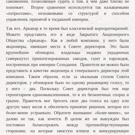
самомнение, позволяющее судить о том, в чем даже близко не
понимает. Второе сравнение используется так называемыми
«патриотами», незнакомыми со структурой и способом
управления, принятой в тогдашней империи.
Так вот, Арканар в то время был классической корпоратократией.
Можете представить его в виде Закрытого Акционерного
Общества «Арканар». Как в любой компании, у него были
акционеры, имевшие места в Совете директоров. Это были
крупнейшие облевархи, владельцы недавно украденных
(зачеркнуто) приватизированных заводов, газет и пароходов,
построенных при империи Созидания. Правителя же можно было
представить в качестве акционера и генерального директора этой
компании. Таким образом, если за овальным столом Совета
директоров, у облевархов было по одному решающему голосу, то
у него – два. Поскольку Совет директоров был тем еще
серпентарием единомышленников, то в их бесконечных спорах и
грызне, Правитель мог бросить свои два голоса на одну или
другую чашу весов и обеспечить принятие решения, которое его
более-менее устраивало. Обратите внимание: «более-менее», но
далеко не так, как хочется. В целом же он вынужден был
постоянно балансировать между противоборствующими
сторонами, на которые зачастую влияли и конкурирующие