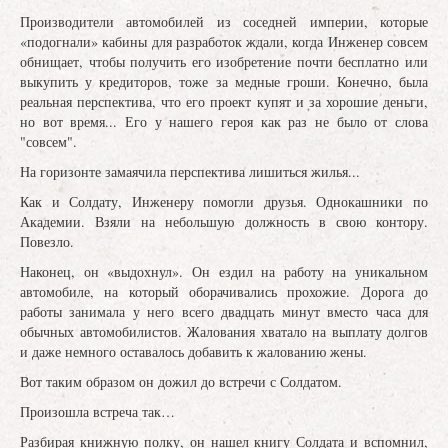
Производители автомобилей из соседней империи, которые
«подогнали» кабины для разработок ждали, когда Инженер совсем
обнищает, чтобы получить его изобретение почти бесплатно или
выкупить у кредиторов, тоже за медные гроши. Конечно, была
реальная перспектива, что его проект купят и за хорошие деньги,
но вот время... Его у нашего героя как раз не было от слова
"совсем".
На горизонте замаячила перспектива лишиться жилья...
Как и Солдату, Инженеру помогли друзья. Однокашники по
Академии. Взяли на небольшую должность в свою контору.
Повезло.
Наконец, он «выдохнул». Он ездил на работу на уникальном
автомобиле, на который оборачивались прохожие. Дорога до
работы занимала у него всего двадцать минут вместо часа для
обычных автомобилистов. Жалования хватало на выплату долгов
и даже немного оставалось добавить к жалованию жены.
Вот таким образом он дожил до встречи с Солдатом.
Произошла встреча так…
Разбирая книжную полку, он нашел книгу Солдата и вспомнил,