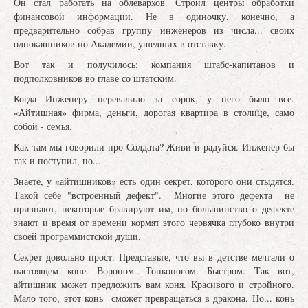
Он стал работать на облевархов. Строил центры обработки
финансовой информации. Не в одиночку, конечно, а
предварительно собрав группу инженеров из числа... своих
однокашников по Академии, ушедших в отставку.
Вот так и получилось: компания штабс-капитанов и
подполковников во главе со штатским.
Когда Инженеру перевалило за сорок, у него было все.
«Айтишная» фирма, деньги, дорогая квартира в столице, само
собой - семья.
Как там мы говорили про Солдата? Живи и радуйся. Инженер бы
так и поступил, но...
Знаете, у «айтишников» есть один секрет, которого они стыдятся.
Такой себе "встроенный дефект". Многие этого дефекта не
признают, некоторые бравируют им, но большинство о дефекте
знают и время от времени кормят этого червячка глубоко внутри
своей программистской души.
Секрет довольно прост. Представьте, что вы в детстве мечтали о
настоящем коне. Вороном. Тонконогом. Быстром. Так вот,
айтишник может предложить вам коня. Красивого и стройного.
Мало того, этот конь сможет превращаться в дракона. Но... конь