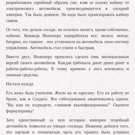
разрабатывать серийный образец сам, взяв за основу кабину от
электрического автомобиля, производившегося в соседней
империи. Так было дешевле. Не надо было проектировать кабину
самим.
От того, что делали соседи, не осталось ничего, кроме собственно,
кабины. Команда Инженера переработала все: колеса, мотор,
батарею, но главное - она установила на автомобиль свою систему
управления. Автомобиль стал узким и быстрым.
Вместо двух, Инженеру пришлось сделать семь эволюционных
версий своего автомобиля. Каждая требовала денег-денег-денег и
работы-работы-работы. К этому времени у него кончились и
заемные средства.
Настала нужда.
Его жена была учителем. Жили на ее зарплату. Его на работу не
брали, как и Солдата. Все собеседования заканчивались одним:
"Вы нам не подходите, слишком квалифицированы!" Оцените
формулировку!
Зато единственный за всю историю империи подобный
автомобиль появился на улицах столицы. Инженер добился того,
что научная и техническая часть его проекта была успешно