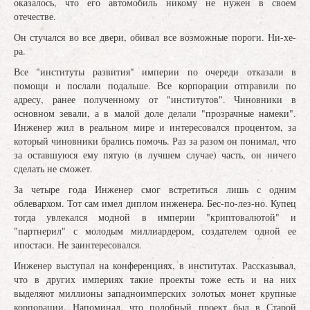
оказалось, что его автомобиль никому не нужен в своем
отечестве.
Он стучался во все двери, обивал все возможные пороги. Ни-хе-
ра.
Все "институты развития" империи по очереди отказали в
помощи и послали подальше. Все корпорации отправили по
адресу, ранее полученному от "институтов". Чиновники в
основном зевали, а в малой доле делали "прозрачные намеки".
Инженер жил в реальном мире и интересовался процентом, за
который чиновники брались помочь. Раз за разом он понимал, что
за оставшуюся ему пятую (в лучшем случае) часть, он ничего
сделать не сможет.
За четыре года Инженер смог встретиться лишь с одним
облевархом. Тот сам имел диплом инженера. Бес-по-лез-но. Купец
тогда увлекался модной в империи "криптовалютой" и
"партнерил" с молодым миллиардером, создателем одной ее
ипостаси. Не заинтересовался.
Инженер выступал на конференциях, в институтах. Рассказывал,
что в других империях такие проекты тоже есть и на них
выделяют миллионы западноимперских золотых монет крупные
корпорации. Напоминал, что подобный проект был в Старой