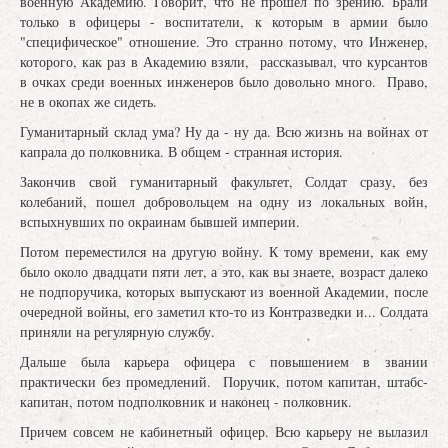
военную Академию. Говорит, что не прошел по зрению. Брали
только в офицеры - воспитатели, к которым в армии было
"специфическое" отношение. Это странно потому, что Инженер,
которого, как раз в Академию взяли, рассказывал, что курсантов
в очках среди военных инженеров было довольно много. Право,
не в окопах же сидеть.
Гуманитарный склад ума? Ну да - ну да. Всю жизнь на войнах от
капрала до полковника. В общем - странная история.
Закончив свой гуманитарный факультет, Солдат сразу, без
колебаний, пошел добровольцем на одну из локальных войн,
вспыхнувших по окраинам бывшей империи.
Потом переместился на другую войну. К тому времени, как ему
было около двадцати пяти лет, а это, как вы знаете, возраст далеко
не подпоручика, которых выпускают из военной Академии, после
очередной войны, его заметил кто-то из Контразведки и... Солдата
приняли на регулярную службу.
Дальше была карьера офицера с повышением в звании
практически без промедлений. Поручик, потом капитан, штабс-
капитан, потом подполковник и наконец - полковник.
Причем совсем не кабинетный офицер. Всю карьеру не вылазил