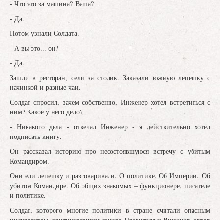
- Что это за машина? Ваша?
- Да.
Потом узнали Солдата.
- А вы это... он?
- Да.
Зашли в ресторан, сели за столик. Заказали южную лепешку с
начинкой и разные чаи.
Солдат спросил, зачем собственно, Инженер хотел встретиться с
ним? Какое у него дело?
- Никакого дела - отвечал Инженер - я действительно хотел
подписать книгу.
Он рассказал историю про несостоявшуюся встречу с убитым
Командиром.
Они ели лепешку и разговаривали. О политике. Об Империи. Об
убитом Командире. Об общих знакомых – функционере, писателе
и политике.
Солдат, которого многие политики в стране считали опасным
инсургентом, критиковавшим самого Правителя и Инженер, автор