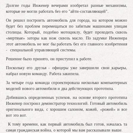
Долгие годы Инженер вечерами изобретал разные механизмы,
которые не могли работать без его "айти-составляющей".
Он решил построить автомобиль для города, на котором можно
будет без проблем перемещаться по забитым машинами улицам
столицы. Который, подобно мотоциклу, будет проходить сквозь
«мертвые» заторы как нож сквозь масло. По задумке Инженера
этот автомобиль не мог бы работать без его главного изобретения
- специальной управляющей системы.
Решение было принято, он приступил к работе.
Поскольку его друзья - офицеры уже завершили свои карьеры,
набрал новую команду. Работа закипела.
За четыре года команда спроектировала несколько компьютерных
моделей нового автомобиля и два действующих прототипа.
Добившись определенных успехов, на основе второго прототипа
Инженер построил демонстратор технологий. Готовый автомобиль
оригинального вида, с хорошим салоном, кожей, «рожей» и все
вот это вот.
К тому времени, как первый автомобиль был готов, началась та
самая гражданская война, о которой мы вам рассказывали выше.