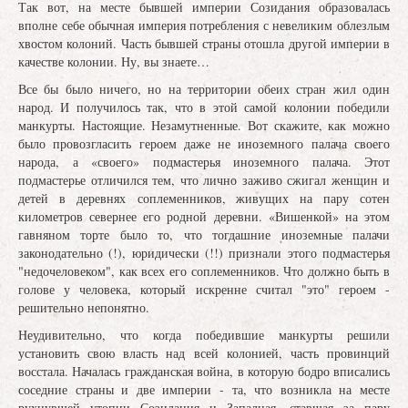
Так вот, на месте бывшей империи Созидания образовалась
вполне себе обычная империя потребления с невеликим облезлым
хвостом колоний. Часть бывшей страны отошла другой империи в
качестве колонии. Ну, вы знаете…
Все бы было ничего, но на территории обеих стран жил один
народ. И получилось так, что в этой самой колонии победили
манкурты. Настоящие. Незамутненные. Вот скажите, как можно
было провозгласить героем даже не иноземного палача своего
народа, а «своего» подмастерья иноземного палача. Этот
подмастерье отличился тем, что лично заживо сжигал женщин и
детей в деревнях соплеменников, живущих на пару сотен
километров севернее его родной деревни. «Вишенкой» на этом
гавняном торте было то, что тогдашние иноземные палачи
законодательно (!), юридически (!!) признали этого подмастерья
"недочеловеком", как всех его соплеменников. Что должно быть в
голове у человека, который искренне считал "это" героем -
решительно непонятно.
Неудивительно, что когда победившие манкурты решили
установить свою власть над всей колонией, часть провинций
восстала. Началась гражданская война, в которую бодро вписались
соседние страны и две империи - та, что возникла на месте
рухнувшей утопии Созидания и Западная, ставшая за пару