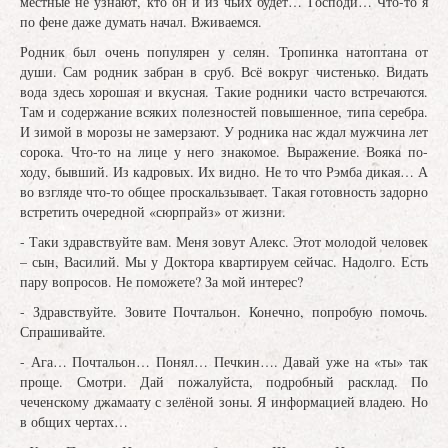
местные не узнают, кто он и из чьих будет… Господи… Что-то я
по фене даже думать начал. Вживаемся.
Родник был очень популярен у селян. Тропинка натоптана от
души. Сам родник забран в сруб. Всё вокруг чистенько. Видать
вода здесь хорошая и вкусная. Такие родники часто встречаются.
Там и содержание всяких полезностей повышенное, типа серебра.
И зимой в морозы не замерзают. У родника нас ждал мужчина лет
сорока. Что-то на лице у него знакомое. Выражение. Вояка по-
ходу, бывший. Из кадровых. Их видно. Не то что Рэмба дикая… А
во взгляде что-то общее проскальзывает. Такая готовность задорно
встретить очередной «сюрпрайз» от жизни.
- Таки здравствуйте вам. Меня зовут Алекс. Этот молодой человек
– сын, Василий. Мы у Доктора квартируем сейчас. Надолго. Есть
пару вопросов. Не поможете? За мой интерес?
- Здравствуйте. Зовите Почтальон. Конечно, попробую помочь.
Спрашивайте.
- Ага… Почтальон… Понял… Печкин…. Давай уже на «ты» так
проще. Смотри. Дай пожалуйста, подробный расклад. По
чеченскому джамаату с зелёной зоны. Я информацией владею. Но
в общих чертах…