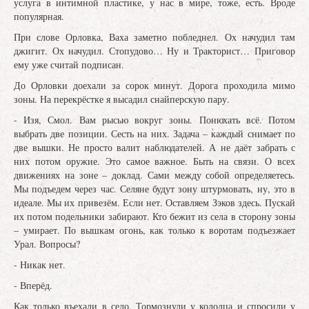
услуга в интимной пластике, у нас в мире, тоже, есть. Вроде
популярная.
При слове Орловка, Ваха заметно побледнел. Ох начудил там
джигит. Ох начудил. Стопудово… Ну и Тракторист… Приговор
ему уже считай подписан.
До Орловки доехали за сорок минут. Дорога проходила мимо
зоны. На перекрёстке я высадил снайперскую пару.
- Изя, Смол. Вам рысью вокруг зоны. Понюхать всё. Потом
выбрать две позиции. Сесть на них. Задача – каждый снимает по
две вышки. Не просто валит наблюдателей. А не даёт забрать с
них потом оружие. Это самое важное. Быть на связи. О всех
движениях на зоне – доклад. Сами между собой определяетесь.
Мы подъедем через час. Селяне будут зону штурмовать, ну, это в
идеале. Мы их привезём. Если нет. Оставляем Зэков здесь. Пускай
их потом подельники забирают. Кто бежит из села в сторону зоны
– умирает. По вышкам огонь, как только к воротам подъезжает
Урал. Вопросы?
- Никак нет.
- Вперёд.
Как только въехали в село. Тормознули у колодца и спросили у