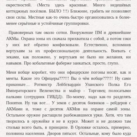
окрестностей. (Места здесь красивые. Много недешёвых
коттеджных посёлков. БЫЛО !!!) Ближние, грабить не позволяют
свои силы. Местные как-то очень быстро организовались в более-
менее серьёзные и устойчивые группировки.
Правоверных там около сотни. Вооружение ПМ и древнейшие
АКМы. Охрана зоны их сначала прихватила с собой, а потом зэки
у них всё обратно конфисковали. Естественно, вспомнив
вертухаям за их профессиональную деятельность. Воевать с
зеками, как положено, у вертухаев не было ни желания, ни
навыков. Про кобальтовые фаберже заикаться, просто, глупо.
Меня вобще коробит, что они офицерские погоны носят, как и
менты. Какие это Офицеры???!!! Вы о чём вобще???!!! Ну сами
прикиньте… Ротмистр Лейбгвардии Уланского Полка Его
Императорского Величества и майор - Торговец полосатыми
палками (сотрудник ГИБДД). По-моему, надо как-то разделять
Понятия. Ну так вот… У зеков с десяток боевиков – рейдеров с
АКМами и, тоже с десяток АКМов на охране самой зоны.
Остальное оружие растащили разбежавшиеся урки. Хотя, что там
творилось в оружейке я не в курсе. Может и не должно там
столько всего быть, в принципе. В Орловке осталось, примерно,
половина населения. Дворов пятьсот. Остальные, кому было куда