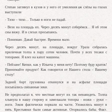
Степан заглянул в кузов и у него от умиления аж слёзы на глазах
выступили
- Тихо – тихо… Только в ноги не падай.
- Вези на площадь их. Через десять минут соберёмся… Я об этом
сны вижу. И в слезах просыпаюсь.
- Понимаю. Давай быстрее. Времени мало.
Через десять минут, на площади, вокруг Урала собралась
приличная толпа в пару сотен человек. Почти у всех тесаки с
топорами. Я влез на капот машины.
- Пейзане! Кепки, как у Ильича у меня нету! Поэтому буду краток!
Принимайте продукт! Как говорится от Нашего стола – Вашему
столу!
Задний борт грузовика откинулся и на асфальт площади
посыпались связанные зеки.
Не предполагал я, что местные могут их так ненавидеть. Толпа
хлынула в нашу сторону и замелькали топоры - ножи – руки –
ноги. Зэков фактически порвали на части. Уложились минут в
пять. Крестьянки были самые активные. Оторвались бабы. Факт.