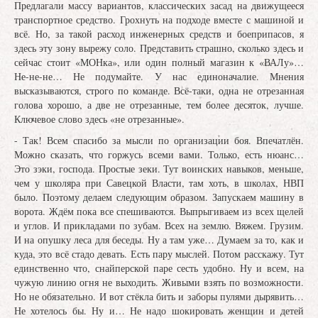
Предлагали массу вариантов, классических засад на движущееся
транспортное средство. Грохнуть на подходе вместе с машиной и
всё. Но, за такой расход инженерных средств и боеприпасов, я
здесь эту зону вырежу соло. Представить страшно, сколько здесь и
сейчас стоит «МОНка», или один полный магазин к «ВАЛу»…
Не-не-не… Не подумайте. У нас единоначалие. Мнения
высказываются, строго по команде. Всё-таки, одна не отрезанная
голова хорошо, а две не отрезанные, тем более десяток, лучше.
Ключевое слово здесь «не отрезанные».
- Так! Всем спасибо за мысли по организации боя. Впечатлён.
Можно сказать, что горжусь всеми вами. Только, есть нюанс…
Это зэки, господа. Простые зеки. Тут воинских навыков, меньше,
чем у школяра при Савецкой Власти, там хоть, в школах, НВП
было. Поэтому делаем следующим образом. Запускаем машину в
ворота. Ждём пока все спешиваются. Выпрыгиваем из всех щелей
и углов. И прикладами по зубам. Всех на землю. Вяжем. Грузим.
И на опушку леса для беседы. Ну а там уже… Думаем за то, как и
куда, это всё стадо девать. Есть пару мыслей. Потом расскажу. Тут
единственно что, снайперской паре сесть удобно. Ну и всем, на
чужую линию огня не выходить. Живыми взять по возможности.
Но не обязательно. И вот стёкла бить и заборы пулями дырявить…
Не хотелось бы. Ну и… Не надо шокировать женщин и детей