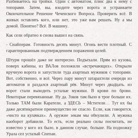
Разбиваетесь на тройки. Один с автоматом, плюс два к нему с
топорами. Затем, вы, входите через ворота и устраиваете
Окончательное Решение Чеченского Вопроса. Проверить всё. В
живых оставлять кого, или нет, это уже вам решать. Ну а мы
домой. Понятно? Всё. В машину.
Как сели обратно я снова вышел на связь.
- Снайперам. Готовность десять минут. Огонь вести плотный. С
гарантированным подтверждением поражения целей.
Штурм прошёл даже не интересно. Подъехали. Прям из кузова,
поверх кабины, из ВАЛов положили «встречающих». Открыли
вручную ворота и запустили туда азартных мужиков с топорами.
Вот, собственно, и всё. Через пару минут затарахтели очереди из
автоматов и раздался азартный рёв. Минут через двадцать. из
ворот стали выходить усталые мужики. В крови по брови.
Некоторые перевязанные. Ну да. Зэков там было в трое больше их.
Только ТАМ были Каратели, а ЗДЕСЬ – Мстители… Тут их бы
даже десятикратное преимущество не спасло. Если, как говорится,
«чисто на кулачках». А оружие зекам мы обнулили. А мужика
наоборот добавили. То есть, если реально силы посчитать, не
известно у кого их было, в данном случае, больше. На подножку
Урала сел усталый Спепан.