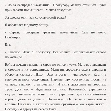
- Чо за беспредел начальник?! Прокурору маляву отпишем! Зубы
прикладами повышибали! Менты позорные!
Заголосил один зэк со славянской рожей.
Я обратился к одному бойцу.
- Серый, пристрели уркагана, пожалуйста. Сам не могу.
Пообещал.
Бах.
- Спасибо. Итак. Я продолжу. Все молчат. Рот открывают строго
по команде.
Бойцы начали таскать из строя по одному урке. Метрах в двадцати
в стороне я их допрашивал. Меня интересовала схема охраны и
обороны «зэчьего ППД». Ваху я оставил «на десерт». Картина
вырисовывалась следующая. Парные, круглосуточные посты на
четырёх вышках, с автоматами. И типа дежурные на воротах.
Трое. Для нас – Идеальная картина. Какие-либо укрепления
внутри периметра зоны, или укреплять административный
корпус, даже не думали. Нормально. От селян с топорами –
вполне. От селян с автоматическим оружием – как карта ляжет.
Последним дёрнул на беседу Ваху.