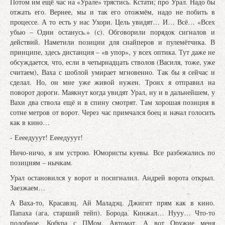
Потом им ещё час на «Урале» трястись. Кстати, про Урал. Надо бы
отжать его. Вернее, мы и так его отожмём, надо не побить в
процессе. А то есть у нас Ухори. Цель увидят… И… Всё… «Всех
убью – Один останусь.» (с). Обговорили порядок сигналов и
действий. Наметили позиции для снайперов и пулемётчика. В
принципе, здесь дистанция – «в упор», у всех оптика. Тут даже не
обсуждается, что, если в четырнадцать стволов (Василя, тоже, уже
считаем), Ваха с шоблой умирает мгновенно. Так бы я сейчас и
сделал. Но, он мне уже живой нужен. Троих я отправил на
поворот дороги. Маякнут когда увидят Урал, ну и в дальнейшем, у
Вахи два ствола ещё и в спину смотрят. Там хорошая позиция в
сотне метров от ворот. Через час примчался боец и начал голосить
как в кино…
- Еееедууут! Еееедууут!
Ничо-ничо, я им устрою. Юмористы куевы. Все разбежались по
позициям – нычкам.
Урал остановился у ворот и посигналил. Андрей ворота открыл.
Заезжаем…
А Ваха-то, Красавэц. Ай Маладэц. Джигит прям как в кино.
Папаха (ага, старший тейп). Борода. Кинжал… Нууу… Что-то
подобное. Кобура с ПМом. Автомат. А вот Оружие меня