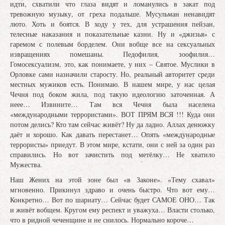
идти, схватили что глаза видят и ломанулись в закат под
тревожную музыку, от греха подальше. Мусульман ненавидят
люто. Хоть и боятся. В ходу у тех, для устрашения пейзан,
телесные наказания и показательные казни. Ну и «джизья» с
гаремом с полевым борделем. Они вобще все на сексуальных
извращениях помешаны. Педофилия, зоофилия…
Гомосексуализм, это, как понимаете, у них – Святое. Муслики в
Орловке сами назначили старосту. Но, реальный авторитет среди
местных мужиков есть. Понимаю. В нашем мире, у нас целая
Чечня под боком жила, под такую идеологию заточенная. А
неее… Извините… Там вся Чечня была населена
«международными террористами». ВОТ ПРЯМ ВСЯ !!! Куда они
потом делись? Кто там сейчас живёт? Ну да ладно. Аллах денюжку
даёт и хорошо. Как давать перестанет… Опять «международные
террористы» приедут. В этом мире, кстати, они с ней за один раз
справились. Но вот зачистить под метёлку… Не хватило
Мужества.
Наш Жених на этой зоне был «в Законе». «Тему схавал»
мгновенно. Прикинул здраво и очень быстро. Что вот ему…
Конкретно… Вот по шариату… Сейчас будет САМОЕ ОНО… Так
и живёт вобщем. Кругом ему респект и уважуха… Власти столько,
что в ридной чеченщине и не снилось. Нормально короче…