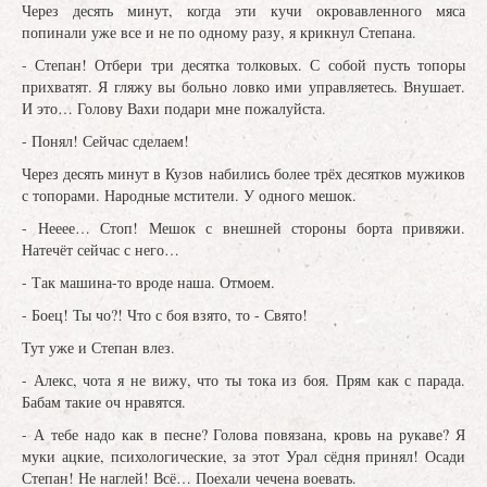
Через десять минут, когда эти кучи окровавленного мяса
попинали уже все и не по одному разу, я крикнул Степана.
- Степан! Отбери три десятка толковых. С собой пусть топоры
прихватят. Я гляжу вы больно ловко ими управляетесь. Внушает.
И это… Голову Вахи подари мне пожалуйста.
- Понял! Сейчас сделаем!
Через десять минут в Кузов набились более трёх десятков мужиков
с топорами. Народные мстители. У одного мешок.
- Нееее… Стоп! Мешок с внешней стороны борта привяжи.
Натечёт сейчас с него…
- Так машина-то вроде наша. Отмоем.
- Боец! Ты чо?! Что с боя взято, то - Свято!
Тут уже и Степан влез.
- Алекс, чота я не вижу, что ты тока из боя. Прям как с парада.
Бабам такие оч нравятся.
- А тебе надо как в песне? Голова повязана, кровь на рукаве? Я
муки ацкие, психологические, за этот Урал сёдня принял! Осади
Степан! Не наглей! Всё… Поехали чечена воевать.