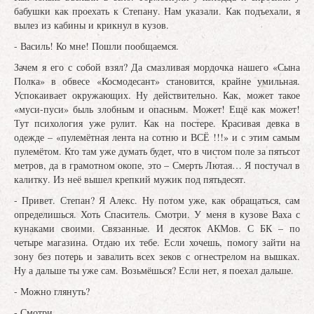
бабушки как проехать к Степану. Нам указали. Как подъехали, я
вылез из кабины и крикнул в кузов.
- Василь! Ко мне! Пошли пообщаемся.
Зачем я его с собой взял? Да смазливая мордочка нашего «Сына
Полка» в обвесе «Космодесант» становится, крайне умильная.
Успокаивает окружающих. Ну действительно. Как, может такое
«муси-пуси» быль злобным и опасным. Может! Ещё как может!
Тут психология уже рулит. Как на постере. Красивая девка в
одежде – «пулемётная лента на сотню и ВСЁ !!!» и с этим самым
пулемётом. Кто там уже думать будет, что в чистом поле за пятьсот
метров, да в грамотном окопе, это – Смерть Лютая… Я постучал в
калитку. Из неё вышел крепкий мужик под пятьдесят.
- Привет. Степан? Я Алекс. Ну потом уже, как обращаться, сам
определишься. Хоть Спаситель. Смотри. У меня в кузове Ваха с
кунаками своими. Связанные. И десяток АКМов. С БК – по
четыре магазина. Отдаю их тебе. Если хочешь, помогу зайти на
зону без потерь и завалить всех зеков с огнестрелом на вышках.
Ну а дальше ты уже сам. Возьмёшься? Если нет, я поехал дальше.
- Можно глянуть?
- Смотри.