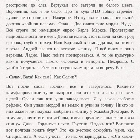
расстроило до слёз. Вертухаи его затёрли до белого цвета.
Воронения, как и не было. Про то куда ЭТО вобще стреляет,
лучше не спрашивать. Наверное. Из кузова высыпал остальной
десяток «войнов ислама». Опаа… Две славянские морды. Ну да.
Всё строго по немецкому еврею Карле Марксе. Пролетариат
национальности не имеет. Действительно, этой швали на свой род
и кровь, глубоко похер. Наш Картавый в семнадцатом, на этом и
выехал. Андрей вышел на встречу жениху. Я всё вижу в окно
веранды. Ладно. Надо пойти поздороваться. А то не культурно
как-то получается. Такого человека и игнорить. Нехорошо. С
улыбкой идиота я сбежал по ступенькам прям на встречу Вахе.
- Салам, Ваха! Как сам?! Как Ослик?!
Вот после слова «ослик» всё и завертелось. Какие-то
камуфлированные туши выпрыгивали из окон и лезли со всех
щелей. Орали так что уши закладывает. И у зеков сработал
рефлекс. Они упали мордой на землю и руки за голову. Никто из
них даже и не подумал изобразить «Битву у Усадьбы Доктора». К
тому же, почти все эти дебилы, имели оружие в положении «за
спину». Дааа… Гордиться нечем. Грустно. Я здесь что? Вот такое
вот полгода гонять буду? Это же жестоко оскорбить меня, как
Специалиста. А если учесть, что нас четырнадцать… «Это какой-