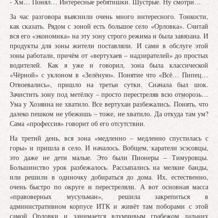
- Хм… Понял… Интересные ребятишки. Шустрые. Ну смотри…
За час разговора выяснили очень много интересного. Тонкости,
как сказать. Рядом с зоной есть большое село «Орловка». Считай
вся его «экономика» на эту зону строго режима и была завязана. И
продукты для зоны жители поставляли. И сами в обслуге этой
зоны работали, причём от «вертухаев – надзирателей» до простых
водителей. Как я уже и говорил, зона была классической
«Чёрной» с уклоном в «Зелёную». Понятие что «Всё… Пипец…
Отвоевались», пришло на третьи сутки. Сначала был шок.
Зачистить зону под метёлку – просто перестреляв всю отморозь…
Ума у Хозяина не хватило. Все вертухаи разбежались. Понять, что
далеко пешком не убежишь – тоже, не хватило. Да откуда там ум?
Сама «профессия» говорит об его отсутствии.
На третий день, вся зона «медленно – медленно спустилась с
горы» и пришла в село. И началось. Вобщем, каратели эсэсовцы,
это даже не дети малые. Это были Пионеры – Тимуровцы.
Большинство урок разбежалось. Рассыпались на мелкие банды,
или решили в одиночку добираться до дома. Их, естественно,
очень быстро по округе и перестреляли. А вот основная масса
«правоверных мусульман», решила закрепиться в
административном корпусе ИТК и живёт там поборами с этой
самой Орловки и занимается вдумчивым грабежом дальних