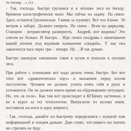
то позор…» (с).
- Так, господа, быстро грузимся и к опушке леса на беседу.
Времени катастрофически мало. Мы сейчас на задачу. На связи.
Здесь остаются Грозненские. Гамми за пулемёт. Всё что ближе 50
метров к забору. Должно умереть. По связи - Всем на циркуляр.
Станцию - ретранслятор развернуть. Андрей, вот видишь? Это
совсем не больно. И быстро… Иди своих поздравь с окончанием
вашей эпопеи под кодовым названием «свадьба». У нас она
закончится часа через три – четыре. Ну… Я так думаю.
Быстро закинули связанных зэков в кузов и поехали к опушке
леса.
При работе с пленными всё надо делать очень быстро. Без вот
этих вот «драматических пауз» и маханием перед носом
пистолетом. Человек не должен успеть взять себя в руки и
успокоится. Он не должен иметь время на обдумывание ситуации.
Но, это «в поле». Как там всё происходит в КГБячих застенках, я
не в курсе за эту технологию. Выгрузили из кузова зеков,
поставили на ноги в одну шеренгу.
- Так, господа, давайте по-быстрому определимся с нужной нам
информацией и поедем дальше. Даю слово, что никого ни пытать
ни стрелять не буду.