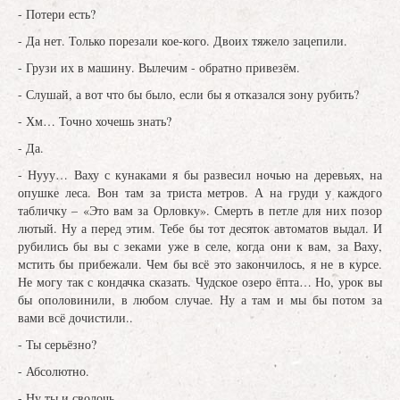
- Потери есть?
- Да нет. Только порезали кое-кого. Двоих тяжело зацепили.
- Грузи их в машину. Вылечим - обратно привезём.
- Слушай, а вот что бы было, если бы я отказался зону рубить?
- Хм… Точно хочешь знать?
- Да.
- Нууу… Ваху с кунаками я бы развесил ночью на деревьях, на
опушке леса. Вон там за триста метров. А на груди у каждого
табличку – «Это вам за Орловку». Смерть в петле для них позор
лютый. Ну а перед этим. Тебе бы тот десяток автоматов выдал. И
рубились бы вы с зеками уже в селе, когда они к вам, за Ваху,
мстить бы прибежали. Чем бы всё это закончилось, я не в курсе.
Не могу так с кондачка сказать. Чудское озеро ёпта… Но, урок вы
бы ополовинили, в любом случае. Ну а там и мы бы потом за
вами всё дочистили..
- Ты серьёзно?
- Абсолютно.
- Ну ты и сволочь.