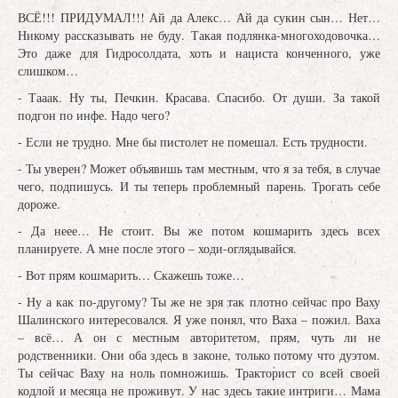
ВСЁ!!! ПРИДУМАЛ!!! Ай да Алекс… Ай да сукин сын… Нет…
Никому рассказывать не буду. Такая подлянка-многоходовочка…
Это даже для Гидросолдата, хоть и нациста конченного, уже
слишком…
- Тааак. Ну ты, Печкин. Красава. Спасибо. От души. За такой
подгон по инфе. Надо чего?
- Если не трудно. Мне бы пистолет не помешал. Есть трудности.
- Ты уверен? Может объявишь там местным, что я за тебя, в случае
чего, подпишусь. И ты теперь проблемный парень. Трогать себе
дороже.
- Да неее… Не стоит. Вы же потом кошмарить здесь всех
планируете. А мне после этого – ходи-оглядывайся.
- Вот прям кошмарить… Скажешь тоже…
- Ну а как по-другому? Ты же не зря так плотно сейчас про Ваху
Шалинского интересовался. Я уже понял, что Ваха – пожил. Ваха
– всё… А он с местным авторитетом, прям, чуть ли не
родственники. Они оба здесь в законе, только потому что дуэтом.
Ты сейчас Ваху на ноль помножишь. Тракторист со всей своей
кодлой и месяца не проживут. У нас здесь такие интриги… Мама