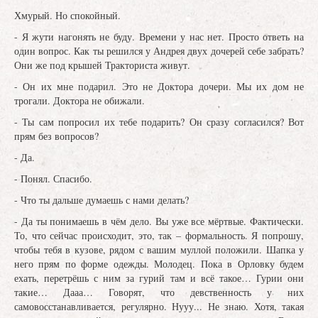
Хмурый. Но спокойный.
- Я жути нагонять не буду. Времени у нас нет. Просто ответь на
один вопрос. Как ты решился у Андрея двух дочерей себе забрать?
Они же под крышей Тракториста живут.
- Он их мне подарил. Это не Доктора дочери. Мы их дом не
трогали. Доктора не обижали.
- Ты сам попросил их тебе подарить? Он сразу согласился? Вот
прям без вопросов?
- Да.
- Понял. Спасибо.
- Что ты дальше думаешь с нами делать?
- Да ты понимаешь в чём дело. Вы уже все мёртвые. Фактически.
То, что сейчас происходит, это, так – формальность. Я попрошу,
чтобы тебя в кузове, рядом с вашим муллой положили. Шапка у
него прям по форме одежды. Молодец. Пока в Орловку будем
ехать, перетрёшь с ним за гурий там и всё такое… Гурии они
такие… Дааа… Говорят, что девственность у них
самовосстанавливается, регулярно. Нууу... Не знаю. Хотя, такая