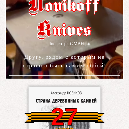
N
ovikoff
K
nives
Другу, рядом с которым не
страшно быть самим собой!
27