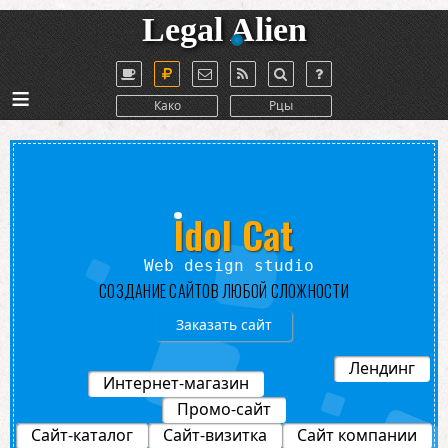
Legal Alien
≡
Како
Рцы
Idol Cat
udio
СОЗДАНИЕ САЙТОВ ЛЮБОЙ СЛОЖНОСТИ
Заказать сайт
Лендинг
Интернет-магазин
Промо-сайт
Сайт-каталог
Сайт-визитка
Сайт компании