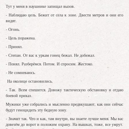
Тут у меня в наушнике запищал вызов.
- Наблюдаю цель. Бежит от села к зоне. Двести метров и они его
видят.
- Огонь.
- Цель поражена.
- Принял.
- Степан. От вас к уркам гонец бежал. Не добежал.
- Понял. Разберёмся. Потом. И спросим. Жестоко.
- Не сомневаюсь.
На околице остановились.
- Так. Всем спешится. Довожу тактическую обстановку и отдаю
боевой приказ.
Мужики уже собрались и мысленно предвкушают, как они сейчас
будут геноцидить эту бедную зону.
- Значит так. Что и как, там внутри, вы знаете лучше меня. Мы вас
довезём до ворот и положим охрану. На вышках, тоже, все умрут.