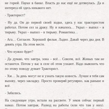
не горюй. Пауки в банке. Власть до нас ещё не дотянулась. Да и
интереса ей здесь никакого нет.
- Тракторист?
- Ну да. Он до первой своей ходки, здесь у нас трактористом
работал. Потом сел за драку. Ну и началось… Украл – выпил – в
тюрьму. Украл – выпил – в тюрьму. Романтика…
- Ага… Согласен. Хороший фильм. Ладно. Давай через два дня. В
девять утра. На этом месте.
- Что нужно будет?
- Да думаю, что завтра, зона – всё… Совсем, всё. Живых там не
останется. Потом у вас в селе об этом узнают. Надо выяснить что
по этому поводу думает Тракторист.
- Хм… За день могут не и узнать такую новость. Лучше я тебя сам
вызову, через закладку. Просто проверяй регулярно, как раньше и
всё.
- Забились.
На следующее утро, встали на рассвете. У зеков сейчас первый
намаз. Потом завтрак. Развод на работы (или что там у них).