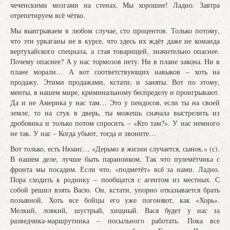
чеченскими мозгами на стенах. Мы хорошие! Ладно. Завтра
отрепетируем всё чётко.
Мы выигрываем в любом случае, сто процентов. Только потому,
что эти уркаганы не в курсе, что здесь их ждёт даже не команда
вертухайского спецназа, а стая товарищей, значительно опаснее.
Почему опаснее? А у нас тормозов нету. Ни в плане закона. Ни в
плане морали… А вот соответствующих навыков – хоть на
продажу. Этими продажами, кстати, и заняты. Вот по этому,
менты, в нашем мире, криминальному беспределу и проигрывают.
Да и не Америка у нас там… Это у пендосов, если ты на своей
земле, то на стук в дверь, ты можешь сначала выстрелить из
дробовика и только потом спросить – «Кто там?». У нас немного
не так. У нас – Когда убьют, тогда и звоните…
Вот только, есть Нюанс… «Дерьмо в жизни случается, сынок.» (с).
В нашем деле, лучше быть параноиком. Так что пулемётчика с
фронта мы посадим. Если что, «подметёт» всё за нами. Ладно.
Пора сходить к роднику – пообщатся с агентом из местных. С
собой решил взять Васю. Он, кстати, упорно отказывается брать
позывной. Хоть все бойцы его уже погоняют, как «Хорь».
Мелкий, ловкий, шустрый, хищный. Вася будет у нас за
разведчика-маршрутника – посыльного работать. Пока все