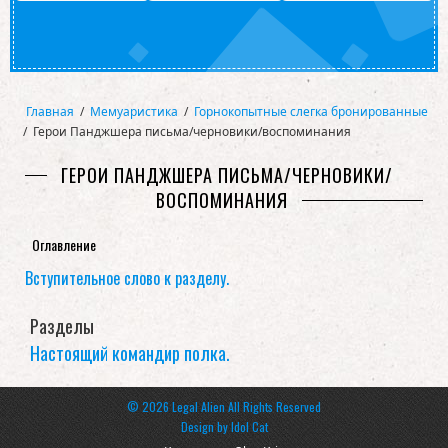
Главная
/
Мемуаристика
/
Горнокопытные слегка бронированные
/
Герои Панджшера письма/черновики/воспоминания
ГЕРОИ ПАНДЖШЕРА ПИСЬМА/ЧЕРНОВИКИ/
ВОСПОМИНАНИЯ
Оглавление
Вступительное слово к разделу.
Разделы
Настоящий командир полка.
© 2026 Legal Alien All Rights Reserved
Design by
Idol Cat