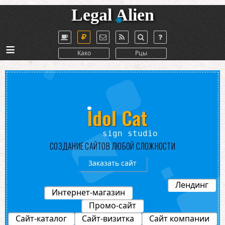
Legal Alien
≡
Како
Рцы
Idol Cat
gn studio
СОЗДАНИЕ САЙТОВ ЛЮБОЙ СЛОЖНОСТИ
Заказать сайт
Лендинг
Интернет-магазин
Промо-сайт
Сайт-каталог
Сайт-визитка
Сайт компании