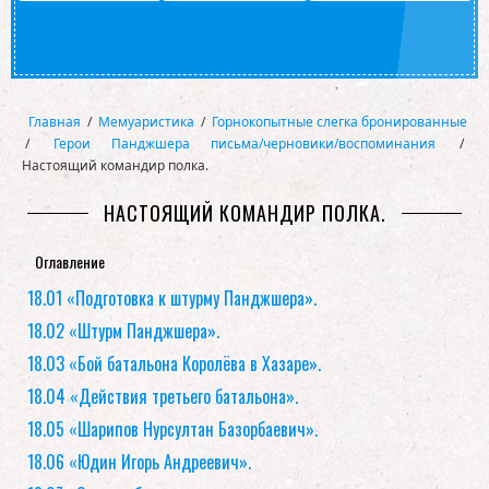
Главная
/
Мемуаристика
/
Горнокопытные слегка бронированные
/
Герои Панджшера письма/черновики/воспоминания
/
Настоящий командир полка.
НАСТОЯЩИЙ КОМАНДИР ПОЛКА.
Оглавление
18.01 «Подготовка к штурму Панджшера».
18.02 «Штурм Панджшера».
18.03 «Бой батальона Королёва в Хазаре».
18.04 «Действия третьего батальона».
18.05 «Шарипов Нурсултан Базорбаевич».
18.06 «Юдин Игорь Андреевич».