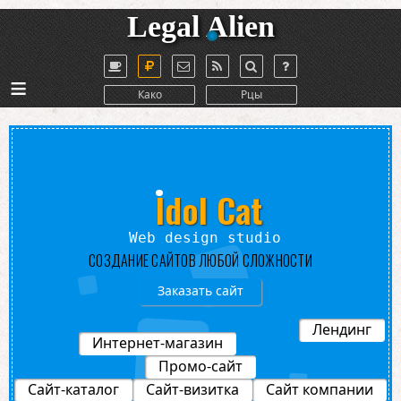
Legal Alien
≡
Како
Рцы
Idol Cat
Web design studio
СОЗДАНИЕ САЙТОВ ЛЮБОЙ СЛОЖНОСТИ
Заказать сайт
Лендинг
Интернет-магазин
Промо-сайт
Сайт-каталог
Сайт-визитка
Сайт компании