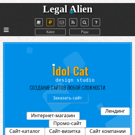
Legal Alien
≡
Како
Рцы
Idol Cat
Студи
СОЗДАНИЕ САЙТОВ ЛЮБОЙ СЛОЖНОСТИ
Заказать сайт
Лендинг
Интернет-магазин
Промо-сайт
Сайт-каталог
Сайт-визитка
Сайт компании