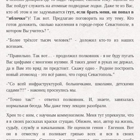
Вас пойдут служить на атомные подводные лодки. Даже те из Вас,
(тут, если брать меня, он попал в
кто об этом и не задумывается
"яблочко")
! Так вот. Предлагаю поговорить на эту тему. Кто
готов доложить, сколько населения в городе-герое Севастополе, в
котором Вы учитесь? ".
-"Более трёхсот тысяч человек!" - доложил кто-то из наших
всезнаек.
-"Правильно. Так вот… - продолжил полковник - я не буду пугать
Вас цифрами с многими нулями. Я таких денег в руках не держал,
да и Вам это вряд ли предстоит. Скажу одно - Родине построить
новый атомоход - это всё равно, что город Севастополь."
-"Со всей инфраструктурой, больничками, школами, детскими
садами?!!" - наконец проснулись мы.
-"Точно так!" - ответил полковник. И, знаете, завязалась
нормальная беседа. Мы даже тему лекции разобрали.
Хрен то с ним, с научным коммунизмом. Меня тут упрекнули, что
я в своих рассказах краски сгущаю. Обижен, мол, автор на жизнь,
судьбу, службу и начальников. Не оценили гения - Евгения. Вот
он в отместку и поливает грязью всех и вся в своих
воспоминаниях. Странно, я всегда считал, что некоторые особо