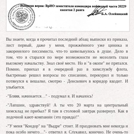
Вы знаете, когда я прочитал последний абзац выписки из приказа,
лист первый, даже у меня, прожжённого уже циника и
закоренелого пессимиста, что-то шевельнулось в душе. Дело в
том, что я старался по мере возможности не мозолить глаза
высокому начальству. Знал своё место. Но и "в окопе" не прятался.
Помню, приехал я в очередной раз в химслужбу флота,
быстренько решил вопросы по списанию, перекурил и только
потянулся к вешалке, смотрю - Денскевич в коридор входит. И
улыбается.
-"Бляяя, начинается…" - подумал я. И началось!
-"Лапшин, здравствуй! А ты что 20 марта на центральный
химсклад не прибыл? Я там в столовой завтрак развернул. Как в
лодочной кают-компании (это правда)!"
-"У меня "Кондор" на "Выдре" стоит. И праздновать мне некогда и
пока особо нечего…"- ответил я. Слукавил, конечно. Не очень-то