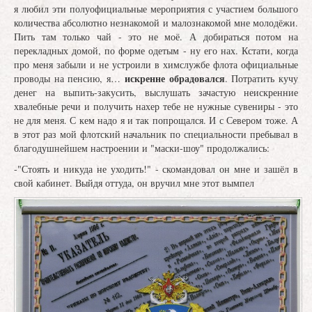
я любил эти полуофициальные мероприятия с участием большого
количества абсолютно незнакомой и малознакомой мне молодёжи.
Пить там только чай - это не моё. А добираться потом на
перекладных домой, по форме одетым - ну его нах. Кстати, когда
про меня забыли и не устроили в химслужбе флота официальные
искренне обрадовался
проводы на пенсию, я…
. Потратить кучу
денег на выпить-закусить, выслушать зачастую неискренние
хвалебные речи и получить нахер тебе не нужные сувениры - это
не для меня. С кем надо я и так попрощался. И с Севером тоже. А
в этот раз мой флотский начальник по специальности пребывал в
благодушнейшем настроении и "маски-шоу" продолжались:
-"Стоять и никуда не уходить!" - скомандовал он мне и зашёл в
свой кабинет. Выйдя оттуда, он вручил мне этот вымпел