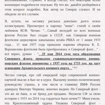
вопиющие подробности опускаю. Ну что же, давайте разберёмся в
этом вопросе подробно. Как автор на Северах служил. И не
обидели ли его случаем.
Я, кстати, на заставку рассказа довольно долго искал
иллюстрацию. Просмотрел и парочку "вики"- статей о своём
любимом КСФ. Читаю: "…Самый молодой из всех военных
флотов России был создан в СССР, как Северная военная
флотилия циркуляром начальника штаба РККА от 1 июня 1933
года… 11 мая 1937 года приказом наркома обороны К. Е.
Ворошилова флотилия была преобразована в Северный флот…" -
25 мая 2014 года дата образования
всё верно, думаю - "
…
Северного флота приказом главнокомандующего военно-
морским флотом перенесена с 1937 года на 1733 год, на дату
основания Архангельского военного порта
…
"?!!
Честно говоря, про сей очередной перл современной военно-
научной мысли я был не в курсе. Высшему военно-политическому
руководству страны, в том числе и главкому ВМФ России
адмиралу Виктору Чиркову, конечно виднее. Но Северный флот -
это же не банк, и не бренд для продажи. Неужели СФ за свою
историю с 1933 по 2014 год гордиться было нечем?!! Меня учили,
что Краснознамённый ордена Ушакова Северный флот -