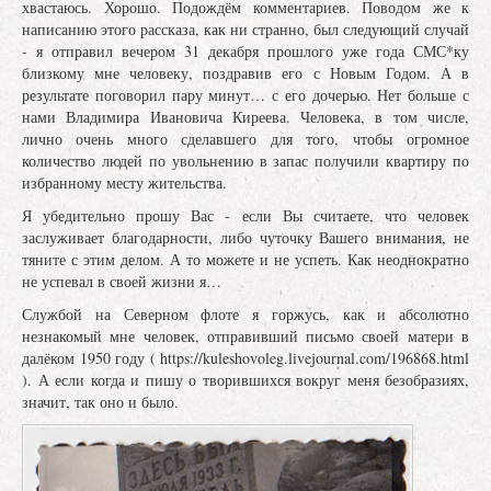
хвастаюсь. Хорошо. Подождём комментариев. Поводом же к
написанию этого рассказа, как ни странно, был следующий случай
- я отправил вечером 31 декабря прошлого уже года СМС*ку
близкому мне человеку, поздравив его с Новым Годом. А в
результате поговорил пару минут… с его дочерью. Нет больше с
нами Владимира Ивановича Киреева. Человека, в том числе,
лично очень много сделавшего для того, чтобы огромное
количество людей по увольнению в запас получили квартиру по
избранному месту жительства.
Я убедительно прошу Вас - если Вы считаете, что человек
заслуживает благодарности, либо чуточку Вашего внимания, не
тяните с этим делом. А то можете и не успеть. Как неоднократно
не успевал в своей жизни я…
Службой на Северном флоте я горжусь, как и абсолютно
незнакомый мне человек, отправивший письмо своей матери в
далёком 1950 году ( https://kuleshovoleg.livejournal.com/196868.html
). А если когда и пишу о творившихся вокруг меня безобразиях,
значит, так оно и было.