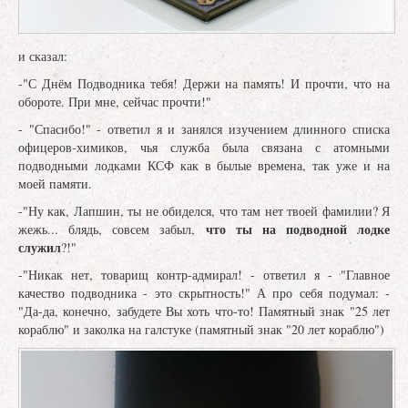
и сказал:
-"С Днём Подводника тебя! Держи на память! И прочти, что на
обороте. При мне, сейчас прочти!"
- "Спасибо!" - ответил я и занялся изучением длинного списка
офицеров-химиков, чья служба была связана с атомными
подводными лодками КСФ как в былые времена, так уже и на
моей памяти.
-"Ну как, Лапшин, ты не обиделся, что там нет твоей фамилии? Я
что ты на подводной лодке
жежь... блядь, совсем забыл,
служил
?!"
-"Никак нет, товарищ контр-адмирал! - ответил я - "Главное
качество подводника - это скрытность!" А про себя подумал: -
"Да-да, конечно, забудете Вы хоть что-то! Памятный знак "25 лет
кораблю" и заколка на галстуке (памятный знак "20 лет кораблю")