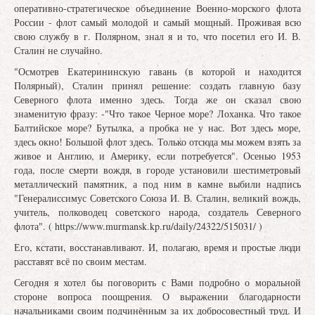
оперативно-стратегическое объединение Военно-морского флота
России - флот самый молодой и самый мощный. Проживая всю
свою службу в г. Полярном, знал я и то, что посетил его И. В.
Сталин не случайно.
"Осмотрев Екатерининскую гавань (в которой и находится
Полярный), Сталин принял решение: создать главную базу
Северного флота именно здесь. Тогда же он сказал свою
знаменитую фразу: -"Что такое Черное море? Лоханка. Что такое
Балтийское море? Бутылка, а пробка не у нас. Вот здесь море,
здесь окно! Большой флот здесь. Только отсюда мы можем взять за
живое и Англию, и Америку, если потребуется". Осенью 1953
года, после смерти вождя, в городе установили шестиметровый
металлический памятник, а под ним в камне выбили надпись
"Генералиссимус Советского Союза И. В. Сталин, великий вождь,
учитель, полководец советского народа, создатель Северного
флота". ( https://www.murmansk.kp.ru/daily/24322/515031/ )
Его, кстати, восстанавливают. И, полагаю, время и простые люди
расставят всё по своим местам.
Сегодня я хотел бы поговорить с Вами подробно о моральной
стороне вопроса поощрения. О выражении благодарности
начальниками своим подчинённым за их добросовестный труд. И