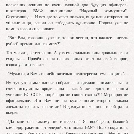
полковник лекцию по очень важной для будущих офицеров-
инженеров ВМФ дисциплине "Научный коммунизм".
Скукотищща… И вот где-то через полчаса, видя наши откровенно
унылые лица, решил он взбодрить аудиторию. Поднял уже не
помню кого и спрашивает:
-"Вот Вам, товарищ курсант, только честно, что важнее - десять
рублей премии или грамоту?".
Тот молчит, естественно. А у всех остальных лица довольно-таки
ехидные… Прочёл он на наших лицах ответ на свой вопрос,
вздохнул, и говорит:
-"Мужики, а Вам что, действительно неинтересна тема лекции?".
Ну тут уж самые наглые собрались и сделали внимательные и
слегка-испуганные-вроде лица - какой же идиот в военном
училище ВС СССР попрёт против святая святых?!! Мероприятие
официальное. Это Вам не на кухне после второго стакана
анекдоты травить, знаете ли! Вздохнул полковник второй раз и
выдал:
-"Да мне она самому не интересна! Я, вообще-то, бывший
командир ракетно-артиллерийского полка ВМФ. Полк сократили,
а пенсию добирать где-то надо. Хорошо, сменим тему. Многие из