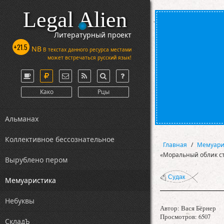
Legal Alien
Литературный проект
+21.5
NB
В текстах данного ресурса местами
может встречаться русский язык!
Како
Рцы
Альманах
Коллективное бессознательное
Главная
/
Мемуари
«Моральный облик с
Вырублено пером
Судак
Мемуаристика
Небуквы
Автор:
Вася Бёрнер
Просмотров: 6507
СкладЪ