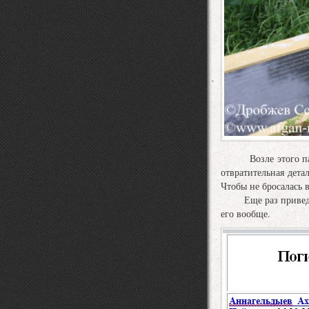
Возле этого памятн
отвратительная дет
Чтобы не бросалась в
Еще раз приведу сп
его вообще.