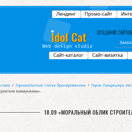
Лендинг
Промо-сайт
Инте
Idol Cat
СОЗДАНИЕ САЙТО
Заказ
o
Сайт-каталог
Сайт-визитка
стика
/
Горнокопытные слегка бронированные
/
Герои Панджшера пис
троителя коммунизма».
18.09 «МОРАЛЬНЫЙ ОБЛИК СТРОИТ