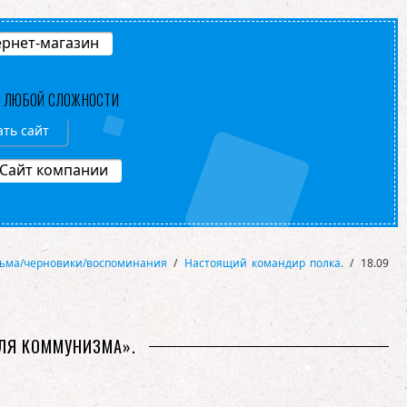
рнет-магазин
В ЛЮБОЙ СЛОЖНОСТИ
ать сайт
Сайт компании
ьма/черновики/воспоминания
/
Настоящий командир полка.
/
18.09
ЕЛЯ КОММУНИЗМА».